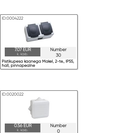
ID:0004222
7.07 EUR
Number
k. käib.
30
Pistikupesa kaanega Makel, 2-te., IP55,
hall, pinnapealne
ID:0020022
0.56 EUR
Number
k. käib.
0