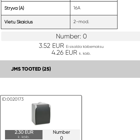
16A
Stryva (A)
2-mod.
Vietu Skaicius
Number: 0
3.52 EUR
Ei sisalda käibemaksu
4.26 EUR
k. käib.
JMS TOOTED (25)
ID:0020173
2.30 EUR
Number
k. käib.
0