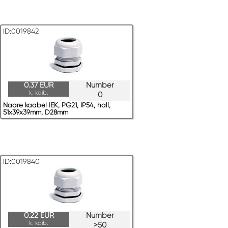
ID:0019842
0.37 EUR
Number
k. käib.
0
Naare kaabel IEK, PG21, IP54, hall,
51x39x39mm, D28mm
ID:0019840
0.22 EUR
Number
k. käib.
>50