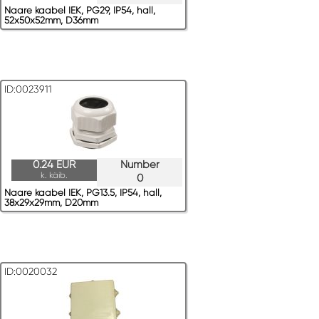
Naare kaabel IEK, PG29, IP54, hall,
52x50x52mm, D36mm
ID:0023911
0.24 EUR
Number
k. käib.
0
Naare kaabel IEK, PG13.5, IP54, hall,
38x29x29mm, D20mm
ID:0020032