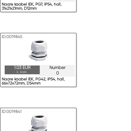
Naare kaabel IEK, PG7, IP54, hall,
31x21x21mm, D12mm
ID:0019845
1.03 EUR
Number
k. käib.
0
Naare kaabel IEK, PG42, IP54, hall,
66x72x72mm, D54mm
ID:0019841