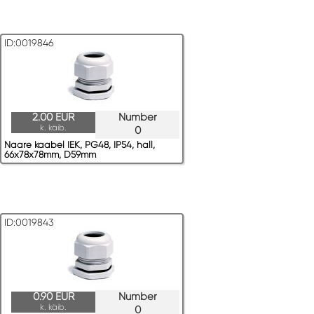
ID:0019846
2.00 EUR
Number
k. käib.
0
Naare kaabel IEK, PG48, IP54, hall,
66x78x78mm, D59mm
ID:0019843
0.90 EUR
Number
k. käib.
0