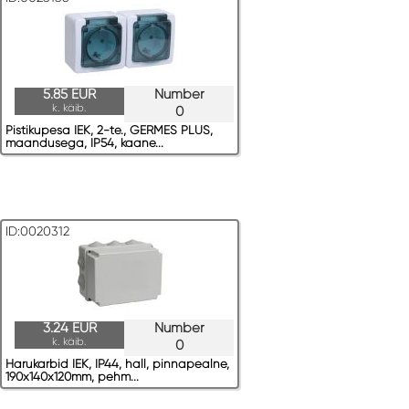
5.85 EUR
Number
k. käib.
0
Pistikupesa IEK, 2-te., GERMES PLUS,
maandusega, IP54, kaane...
ID:0020312
3.24 EUR
Number
k. käib.
0
Harukarbid IEK, IP44, hall, pinnapealne,
190x140x120mm, pehm...