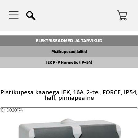
ELEKTRISEADMED JA TARVIKUD
Pistikupesad,lulitid
IEK P/P Hermetic (IP-54)
Pistikupesa kaanega IEK, 16A, 2-te., FORCE, IP54,
hall, pinnapealne
ID: 0020174