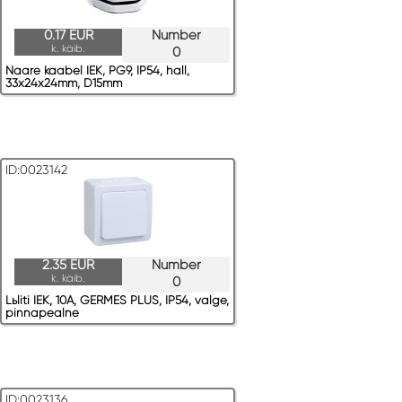
0.17 EUR
Number
k. käib.
0
Naare kaabel IEK, PG9, IP54, hall,
33x24x24mm, D15mm
ID:0023142
2.35 EUR
Number
k. käib.
0
Lьliti IEK, 10A, GERMES PLUS, IP54, valge,
pinnapealne
ID:0023136