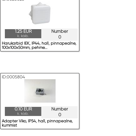
1.25 EUR
Number
k. käib.
0
Harukarbid IEK, IP44, hall, pinnapealne,
100x100x50mm, pehme...
ID:0005804
0.10 EUR
Number
k. käib.
0
Adapter Viko, IP54, hall, pinnapealne,
kummist