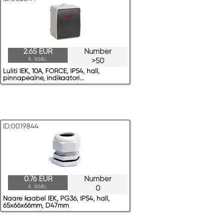
2.65 EUR
Number
k. käib.
>50
Luliti IEK, 10A, FORCE, IP54, hall,
pinnapealne, indikaatori...
ID:0019844
0.76 EUR
Number
k. käib.
0
Naare kaabel IEK, PG36, IP54, hall,
65x66x66mm, D47mm