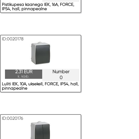
Pistikupesa kaanega IEK, 16A, FORCE,
IP54, hall, pinnapealne
ID:0020178
2.31 EUR
Number
k. käib.
0
Luliti IEK, 10A, uksekell, FORCE, IP54, hall,
pinnapealne
ID:0020176