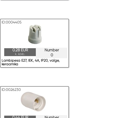
ID:0004405
0.28 EUR
Number
k. käib.
0
Lambipesa E27, IEK, 4A, IP20, valge,
keraamika
ID:0026230
0.44 EUR
Number