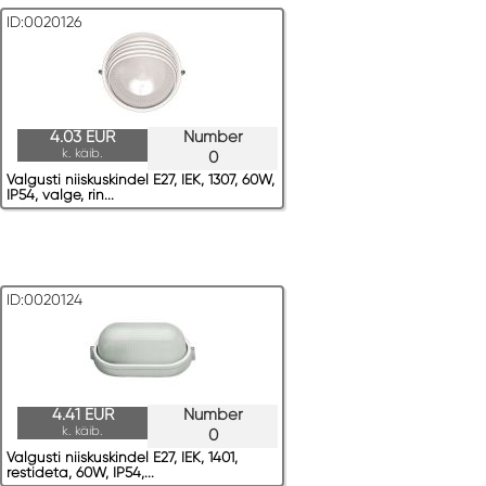
ID:0020126
4.03 EUR
Number
k. käib.
0
Valgusti niiskuskindel E27, IEK, 1307, 60W,
IP54, valge, rin...
ID:0020124
4.41 EUR
Number
k. käib.
0
Valgusti niiskuskindel E27, IEK, 1401,
restideta, 60W, IP54,...