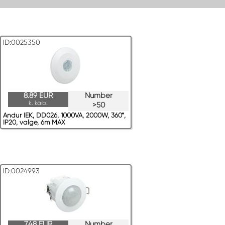
ID:0025350
8.89 EUR
Number
k. käib.
>50
Andur IEK, DD026, 1000VA, 2000W, 360*,
IP20, valge, 6m MAX
ID:0024993
7.48 EUR
Number