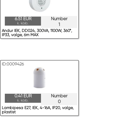
6.51 EUR
Number
k. käib.
1
Andur IEK, DD024, 300VA, 1100W, 360*,
IP33, valge, 6m MAX
ID:0009426
0.41 EUR
Number
k. käib.
0
Lambipesa E27, IEK, 4-16A, IP20, valge,
plastist