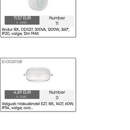
11.57 EUR
Number
k. käib.
11
Andur IEK, DD027, 300VA, 1200W, 360*,
IP20, valge, 12m MAX
ID:0020128
4.69 EUR
Number
k. käib.
0
Valgusti niiskuskindel E27, IEK, 1407, 60W,
IP54, valge, ova...