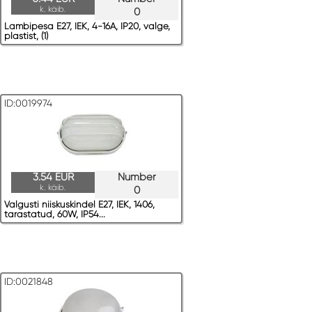
k. käib.
0
Lambipesa E27, IEK, 4-16A, IP20, valge,
plastist, (1)
ID:0019974
3.54 EUR
Number
k. käib.
0
Valgusti niiskuskindel E27, IEK, 1406,
tarastatud, 60W, IP54...
ID:0021848