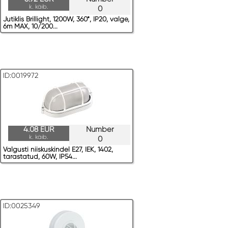
k. käib.
0
Jutiklis Brillight, 1200W, 360*, IP20, valge,
6m MAX, 10/200...
ID:0019972
4.08 EUR
Number
k. käib.
0
Valgusti niiskuskindel E27, IEK, 1402,
tarastatud, 60W, IP54...
ID:0025349