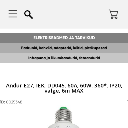
ELEKTRISEADMED JA TARVIKUD
Padrunid, kahvlid, adapterid, lulitid, pistikupesad
Infrapuna ja liikumisandurid, fotoandurid
Andur E27, IEK, DD045, 60A, 60W, 360*, IP20,
valge, 6m MAX
ID: 0025348