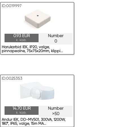
ID:0019997
0.93 EUR
Number
k. käib.
0
Harukarbid IEK, IP20, valge,
pinnapealne, 75x75x20mm, klippi...
ID:0025353
14.70 EUR
Number
k. käib.
>50
Andur IEK, DD-MV501, 300VA, 1200W,
180*, IP65, valge, 15m MA...