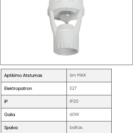
6m MAX
Aptikimo Atstumas
E27
Elektropatron
IP20
IP
60W
Galia
baltas
Spalva