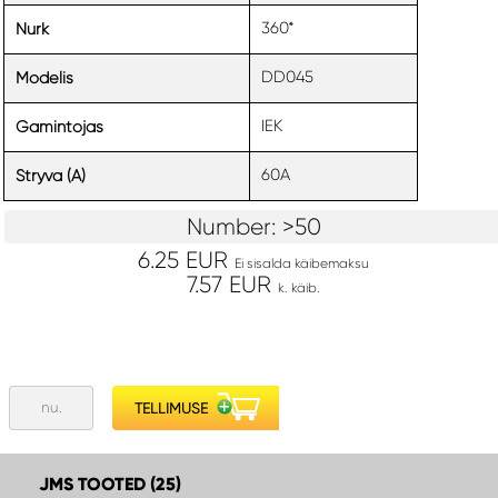
360*
Nurk
DD045
Modelis
IEK
Gamintojas
60A
Stryva (A)
Number: >50
6.25 EUR
Ei sisalda käibemaksu
7.57 EUR
k. käib.
JMS TOOTED (25)