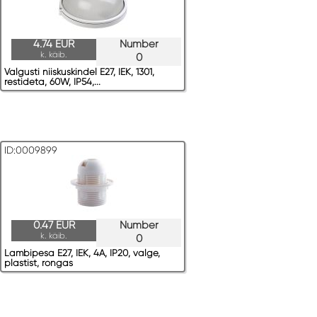
4.74 EUR
Number
k. käib.
0
Valgusti niiskuskindel E27, IEK, 1301,
restideta, 60W, IP54,...
ID:0009899
0.47 EUR
Number
k. käib.
0
Lambipesa E27, IEK, 4A, IP20, valge,
plastist, rongas