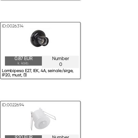
ID:0026314
0.87 EUR
Number
k. käib.
0
Lambipesa E27, IEK, 4A, seinale/sirge,
IP20, must, (1)
ID:0022694
9.20 EUR
Number