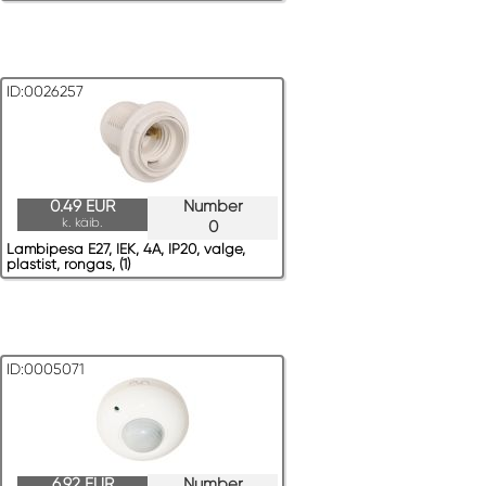
ID:0026257
0.49 EUR
Number
k. käib.
0
Lambipesa E27, IEK, 4A, IP20, valge,
plastist, rongas, (1)
ID:0005071
6.92 EUR
Number