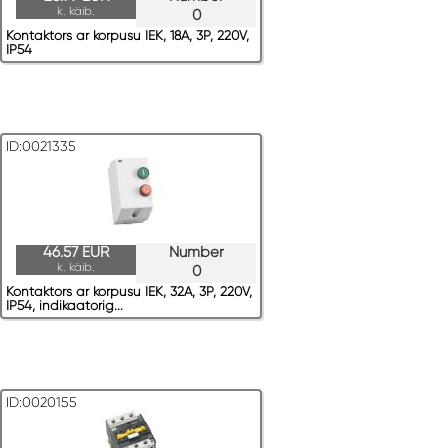
k. käib.
0
Kontaktors ar korpusu IEK, 18A, 3P, 220V,
IP54
ID:0021335
46.57 EUR
Number
k. käib.
0
Kontaktors ar korpusu IEK, 32A, 3P, 220V,
IP54, indikaatorig...
ID:0020155