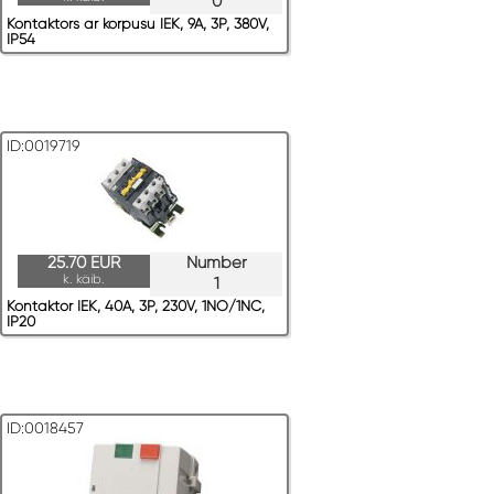
0
Kontaktors ar korpusu IEK, 9A, 3P, 380V,
IP54
ID:0019719
25.70 EUR
Number
k. käib.
1
Kontaktor IEK, 40A, 3P, 230V, 1NO/1NC,
IP20
ID:0018457