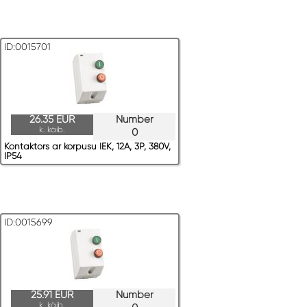
ID:0015701
26.35 EUR
Number
k. käib.
0
Kontaktors ar korpusu IEK, 12A, 3P, 380V,
IP54
ID:0015699
25.91 EUR
Number
k. käib.