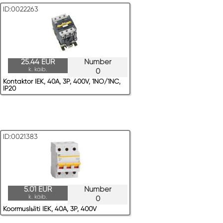
ID:0022263
25.44 EUR
Number
k. käib.
0
Kontaktor IEK, 40A, 3P, 400V, 1NO/1NC,
IP20
ID:0021383
5.01 EUR
Number
k. käib.
0
Koormuslьliti IEK, 40A, 3P, 400V