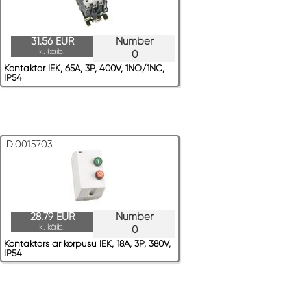
31.56 EUR
Number
k. käib.
0
Kontaktor IEK, 65A, 3P, 400V, 1NO/1NC,
IP54
ID:0015703
28.79 EUR
Number
k. käib.
0
Kontaktors ar korpusu IEK, 18A, 3P, 380V,
IP54