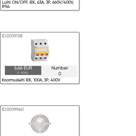
Luliti ON/OFF, IEK, 63A, 3P, 660V/400V,
IP54
ID:0019138
6.66 EUR
Number
k. käib.
0
Koormuslьliti IEK, 100A, 3P, 400V
ID:0019960