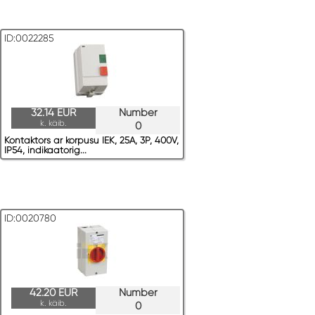
ID:0022285
32.14 EUR
Number
k. käib.
0
Kontaktors ar korpusu IEK, 25A, 3P, 400V,
IP54, indikaatorig...
ID:0020780
42.20 EUR
Number
k. käib.
0