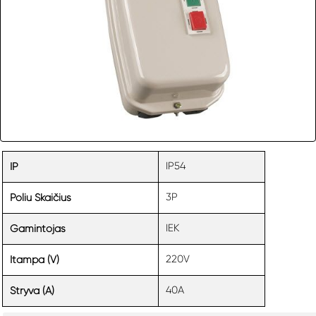
IP54
IP
3P
Poliu Skaičius
IEK
Gamintojas
220V
Itampa (V)
40A
Stryva (A)