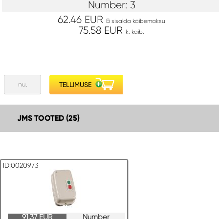
Number: 3
62.46 EUR
Ei sisalda käibemaksu
75.58 EUR
k. käib.
JMS TOOTED (25)
ID:0020973
91.37 EUR
Number