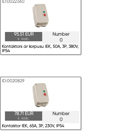
ID:0022360
95.51 EUR
Number
k. käib.
0
Kontaktors ar korpusu IEK, 50A, 3P, 380V,
IP54
ID:0020829
78.71 EUR
Number
k. käib.
0
Kontaktor IEK, 65A, 3P, 230V, IP54