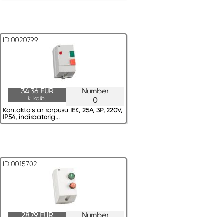
ID:0020799
34.36 EUR
Number
k. käib.
0
Kontaktors ar korpusu IEK, 25A, 3P, 220V,
IP54, indikaatorig...
ID:0015702
28.79 EUR
Number