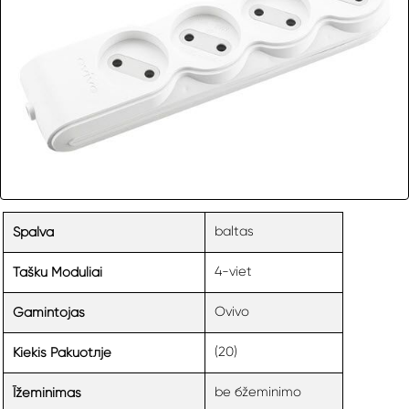
baltas
Spalva
4-viet
Tašku Moduliai
Ovivo
Gamintojas
(20)
Kiekis Pakuotлje
be бžeminimo
Īžeminimas