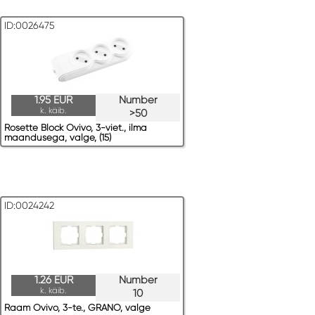
ID:0026475
1.95 EUR
Number
k. käib.
>50
Rosette Block Ovivo, 3-viet., ilma
maandusega, valge, (15)
ID:0024242
1.26 EUR
Number
k. käib.
10
Raam Ovivo, 3-te., GRANO, valge