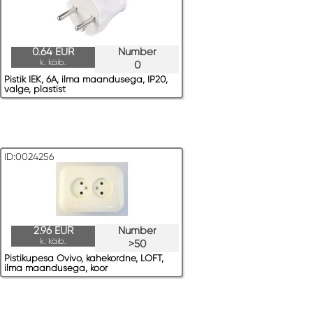
0.64 EUR
Number
k. käib.
0
Pistik IEK, 6A, ilma maandusega, IP20,
valge, plastist
ID:0024256
2.96 EUR
Number
k. käib.
>50
Pistikupesa Ovivo, kahekordne, LOFT,
ilma maandusega, koor