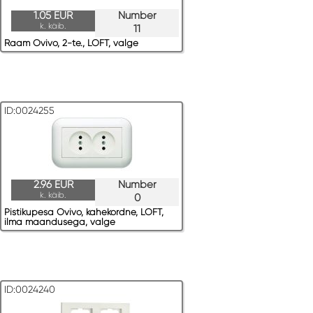
1.05 EUR
Number
k. käib.
11
Raam Ovivo, 2-te., LOFT, valge
ID:0024255
2.96 EUR
Number
k. käib.
0
Pistikupesa Ovivo, kahekordne, LOFT,
ilma maandusega, valge
ID:0024240