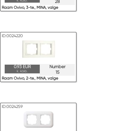
k. käib.
28
Raam Ovivo, 3-te., MINA, valge
ID:0024220
0.93 EUR
Number
k. käib.
15
Raam Ovivo, 2-te., MINA, valge
ID:0024259