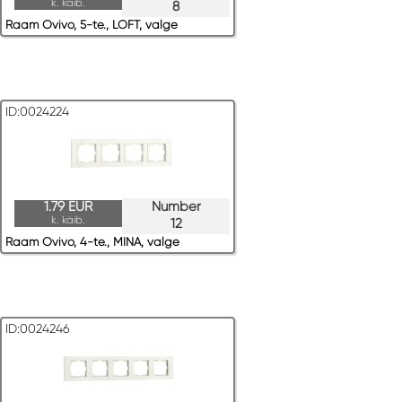
k. käib.
8
Raam Ovivo, 5-te., LOFT, valge
ID:0024224
1.79 EUR
Number
k. käib.
12
Raam Ovivo, 4-te., MINA, valge
ID:0024246