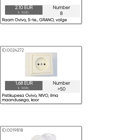
2.10 EUR
Number
k. käib.
8
Raam Ovivo, 5-te., GRANO, valge
ID:0024272
1.68 EUR
Number
k. käib.
>50
Pistikupesa Ovivo, NIVO, ilma
maandusega, koor
ID:0019818