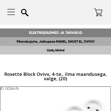
ELEKTRISEADMED JA TARVIKUD
Pikendusjuhe, Jatkupesa MAKEL, SHUST EL, OVIVO
Lizdų blokai
Rosette Block Ovivo, 4-te., ilma maandusega,
valge, (20)
ID: 0026476