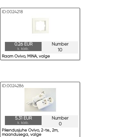
ID:0024218
0.26 EUR
Number
k. käib.
10
Raam Ovivo, MINA, valge
ID:0024286
5.31 EUR
Number
k. käib.
0
Pikendusjuhe Ovivo, 2-te., 2m,
maandusega, valge