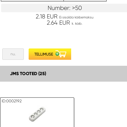
Number: >50
2.18 EUR
Ei sisalda käibemaksu
2.64 EUR
k. käib.
JMS TOOTED (25)
ID:0002192