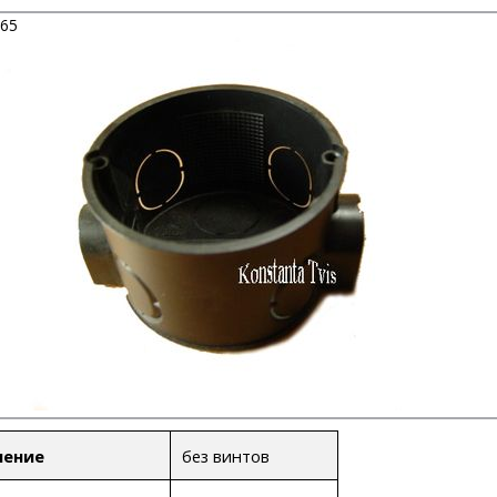
365
без винтов
нение