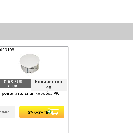
0009108
0.68 EUR
Количество
с НДС
40
пределительная коробка PP,
..