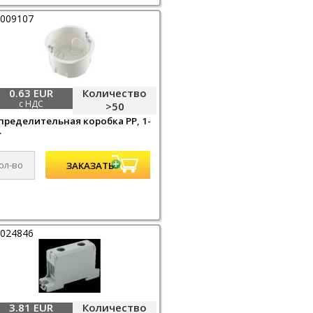
0009107
0.63 EUR
Количество
с НДС
>50
пределительная коробка PP, 1-
.
0024846
3.81 EUR
Количество