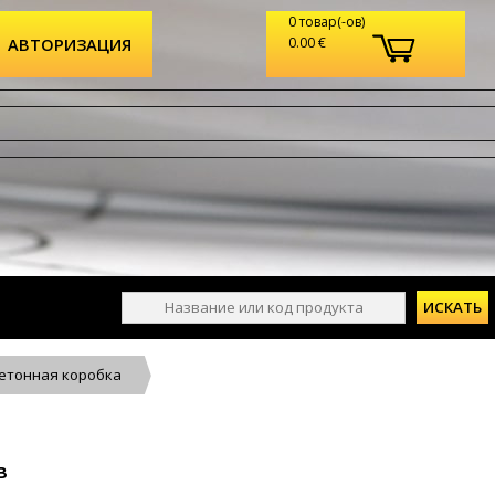
0 товар(-ов)
АВТОРИЗАЦИЯ
0.00 €
етонная коробка
в