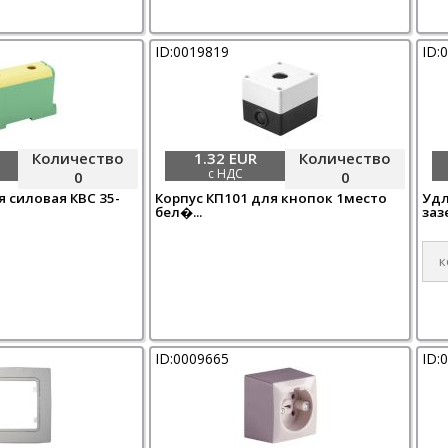
ID:0019819
ID:
Количество
1.32 EUR
Количество
с НДС
0
0
 силовая КВС 35-
Корпус КП101 для кнопок 1место
Удл
бел�...
зазе
ID:0009665
ID: