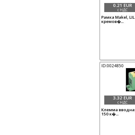
0.21 EUR
с НДС
Рамка Makel, LIL
кремов�...
ID:0024850
3.32 EUR
с НДС
Клемма вводная
150 к�...