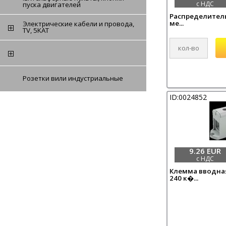
с НДС
пуска двигателей
Распределитель
ме...
Электрические кабели и провода,
TV, 5KAT
Розетки вили индустриальные
ID:0024852
9.26 EUR
с НДС
Клемма вводная
240 к�...