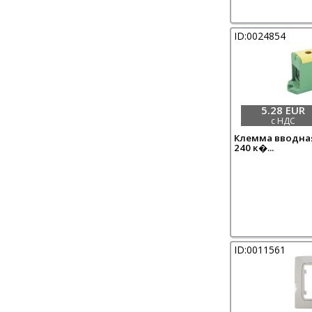
ID:0024854
5.28 EUR
с НДС
Клемма вводная
240 к�...
ID:0011561