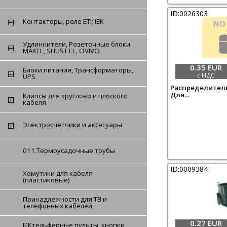
ID:0026303
Контакторы, реле ETI; IEK
Удлиннители, Розеточные блоки
MAKEL, SHUST EL, OVIVO
0.35 EUR
Блоки питания, Tрансформаторы,
с НДС
UPS
Распределитель
Для...
Клипсы для круглово и плоского
кабеля
Электросчетчики и аксесуары
011.Термоусадочные трубы
ID:0009384
Хомутики для кабеля
(пластиковые)
Принадлежности для ТВ и
телефонных кабелей
0.27 EUR
IEKтельферные пульты, кнопки