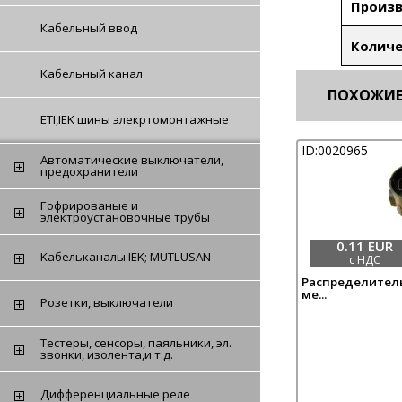
Произ
Кабельный ввод
Количе
Кабельный канал
ПОХОЖИЕ 
ETI,IEK шины элекртомонтажные
ID:0020965
Автоматические выключатели,
предохранители
Гофрированые и
электроустановочные трубы
0.11 EUR
Kабельканалы IEK; MUTLUSAN
с НДС
Распределитель
ме...
Розетки, выключатели
Tестеры, сенсоры, паяльники, эл.
звонки, изолента,и т.д.
Дифференциальные реле