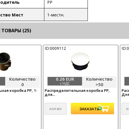
PP
водитель
1-местн.
ство Мест
ТОВАРЫ (25)
ID:0009112
ID:
Количество
0.26 EUR
Количество
с НДС
0
>50
ная коробка PP, 1-
Распределительная коробка PP,
Рас
для...
Для.