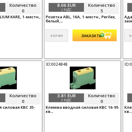
Количество
8.06 EUR
Количество
с НДС
0
5
LIUM KARE, 1-местн.,
Розетка ABL, 16A, 1-местн., Perilex,
Ада
белый,...
заз
ID:0024848
ID:
Количество
3.81 EUR
Количество
с НДС
0
0
 силовая КВС 35-
Клемма вводная силовая КВС 16-95
Кле
кв...
кв...