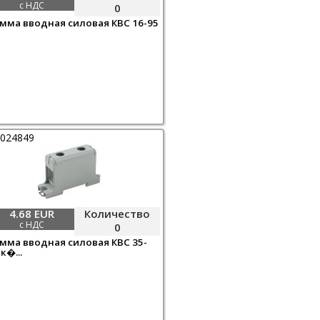
с НДС
0
мма вводная силовая КВС 16-95
0024849
4.68 EUR
Количество
с НДС
0
мма вводная силовая КВС 35-
к�...