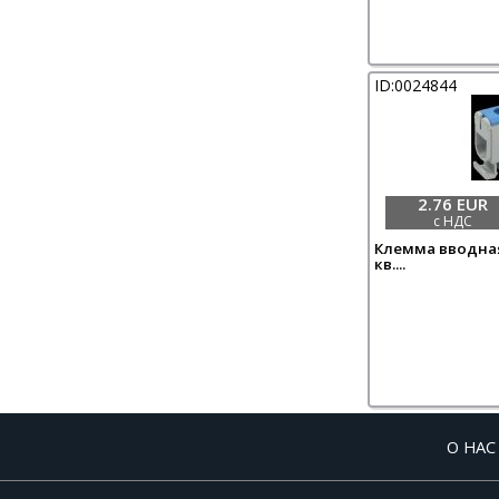
ID:0024844
2.76 EUR
с НДС
Клемма вводная
кв....
О НАС