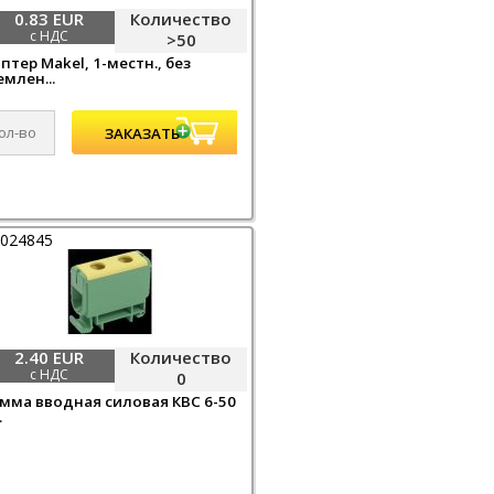
0.83 EUR
Количество
с НДС
>50
птер Makel, 1-местн., без
емлен...
0024845
2.40 EUR
Количество
с НДС
0
мма вводная силовая КВС 6-50
.