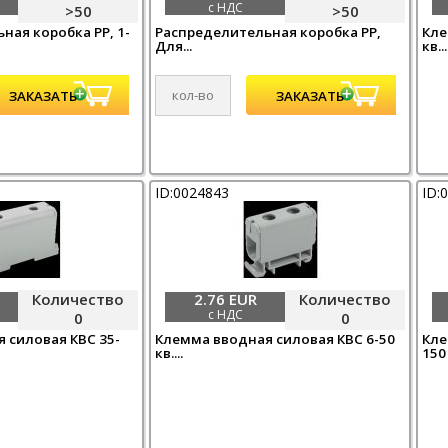
с НДС
>50
>50
ная коробка PP, 1-
Распределительная коробка PP,
Кле
Для...
кв...
ID:0024843
ID:
Количество
2.76 EUR
Количество
с НДС
0
0
 силовая КВС 35-
Клемма вводная силовая КВС 6-50
Кле
кв....
150 