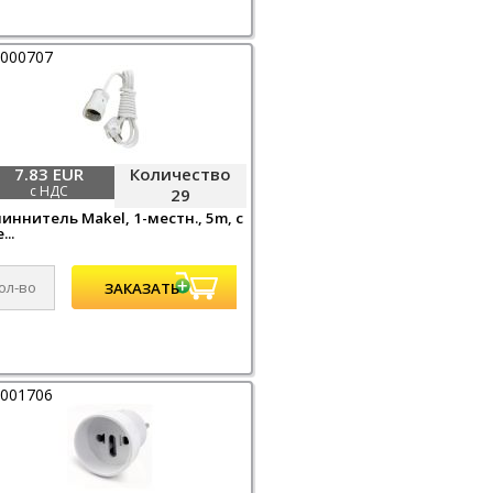
0000707
7.83 EUR
Количество
с НДС
29
иннитель Makel, 1-местн., 5m, с
...
0001706