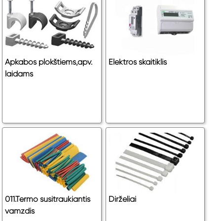
Apkabos plokštiems,apv.
Elektros skaitiklis
laidams
011.Termo susitraukiantis
Dirželiai
vamzdis