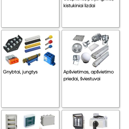
kistukiniai lizdai
Gnybtai, jungtys
Apšvietimas, apšvietimo
priedai, šviestuvai