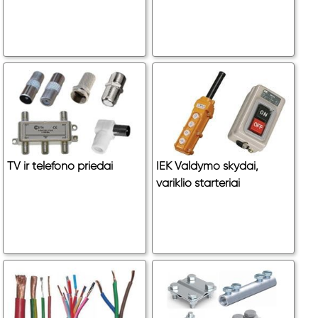
TV ir telefono priedai
IEK Valdymo skydai,
variklio starteriai