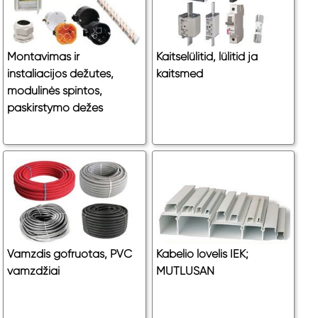
Montavimas ir
Kaitselülitid, lülitid ja
instaliacijos dežutes,
kaitsmed
modulinės spintos,
paskirstymo dežes
Vamzdis gofruotas, PVC
Kabelio lovelis IEK;
vamzdžiai
MUTLUSAN