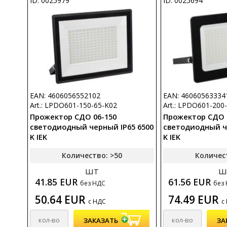
ID: 0025979
ID: 0025694
EAN: 4606056552102
EAN: 46060563334
Art.: LPDO601-150-65-K02
Art.: LPDO601-200
Прожектор СДО 06-150
Прожектор СДО 
светодиодный черный IP65 6500
светодиодный ч
K IEK
K IEK
Количество: >50
Количес
шт
ш
41.85 EUR
61.56 EUR
без НДС
без
50.64 EUR
74.49 EUR
с НДС
с