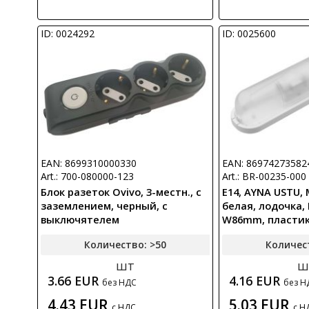
ID: 0024292
ID: 0025600
EAN: 8699310000330
EAN: 86974273582
Art.: 700-080000-123
Art.: BR-00235-000
Блок разеток Ovivo, 3-местн., с
E14, AYNA USTU, 
заземлением, черный, с
белая, лодочка,
выключятелем
W86mm, пласти
Количество: >50
Количес
шт
ш
3.66 EUR
4.16 EUR
без НДС
без Н
4.43 EUR
5.03 EUR
с НДС
с Н