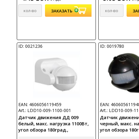
ID: 0021236
ID: 0019780
EAN: 4606056119459
EAN: 46060561194
Art.: LDD10-009-1100-001
Art.: LDD10-009-1
Датчик движения ДД 009
Датчик движени
белый, макс. нагрузка 1100Вт,
черный, макс. на
угол обзора 180град.,
угол обзора 180г
дальность 12м, IP44, ИЭК
дальность 12м, I