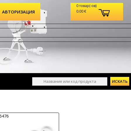
0 товар(-ов)
АВТОРИЗАЦИЯ
0.00 €
26476