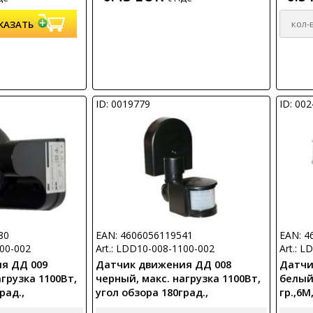
ID: 0019779
ID: 00
80
EAN: 4606056119541
EAN: 4
100-002
Art.: LDD10-008-1100-002
Art.: 
я ДД 009
Датчик движения ДД 008
Датчи
грузка 1100Вт,
черный, макс. нагрузка 1100Вт,
белый,
рад.,
угол обзора 180град.,
гр.,6М
P44, ИЭК
дальность 12м, IP44, ИЭК