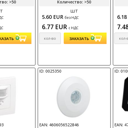
тво: >50
Количество: >50
т
шт
5.60 EUR
6.1
ДС
без НДС
6.77 EUR
7.4
ДС
с НДС
ID: 0025350
ID: 01
93
EAN: 4606056522846
EAN: 4