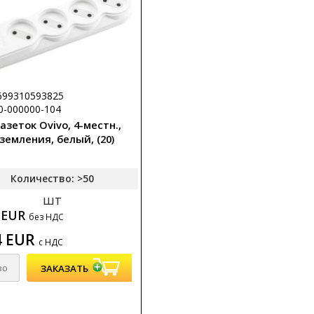
699310593825
00-000000-104
азеток Ovivo, 4-местн.,
земления, белый, (20)
Количество: >50
шт
8 EUR
без НДС
4 EUR
с НДС