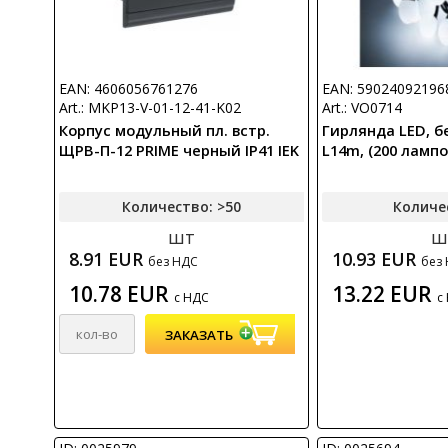
EAN: 4606056761276
EAN: 59024092196
Art.: MKP13-V-01-12-41-K02
Art.: VO0714
Корпус модульный пл. встр.
Гирлянда LED, б
ЩРВ-П-12 PRIME черный IP41 IEK
L14m, (200 лампо
Количество: >50
Количе
шт
ш
8.91 EUR
10.93 EUR
без НДС
без
10.78 EUR
13.22 EUR
с НДС
с