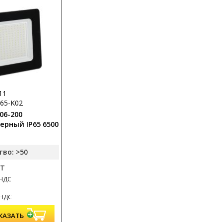
11
-65-K02
06-200
ерный IP65 6500
тво: >50
т
 НДС
 НДС