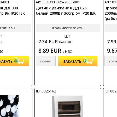
00-001
Art.: LDD11-026-2000-001
Art.: 
я ДД 030
Датчик движения ДД 026
Прожек
р 9м IP20 IEK
белый 2000Вт 360гр 6м IP20 IEK
2000лм
(рабо
движен
тво: >50
Количество: >50
т
шт
7.34 EUR
7.9
ДС
без НДС
8.89 EUR
9.6
ДС
с НДС
ID: 0025162
ID: 00