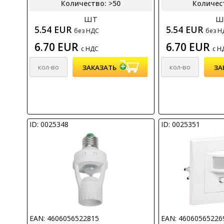
Количество: >50
Количес
шт
ш
5.54 EUR
5.54 EUR
без НДС
без Н
6.70 EUR
6.70 EUR
с НДС
с Н
ID: 0025348
ID: 0025351
EAN: 4606056522815
EAN: 46060565226