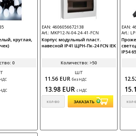
85
EAN: 4606056672138
EAN: 4
Art.: MKP12-N-04-24-41-FCN
Art.: 
елый, круглая,
Корпус модульный пласт.
Проже
чек)
навесной IP41 ЩРН-Пк-24 FCN IEK
свето
IP54 6
ство: 0
Количество: >50
т
шт
11.56 EUR
12.
 НДС
без НДС
13.98 EUR
15.
 НДС
с НДС