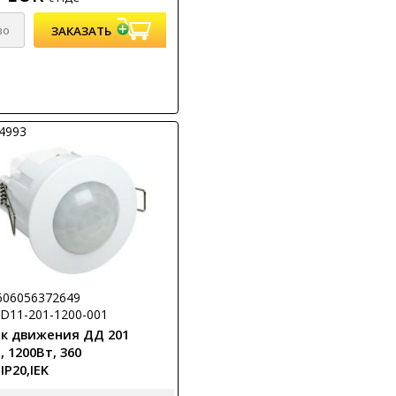
24993
606056372649
LDD11-201-1200-001
к движения ДД 201
 1200Вт, 360
,IP20,IEK