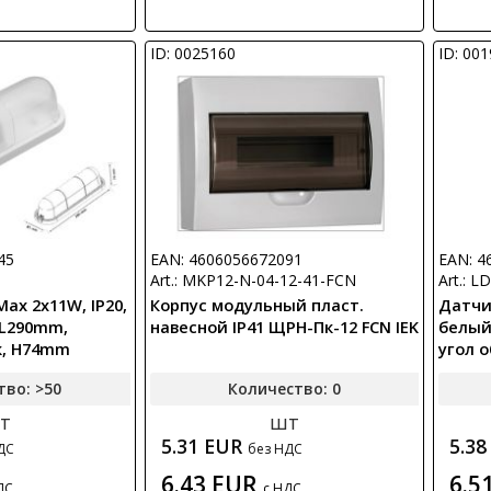
ID: 0025160
ID: 00
45
EAN: 4606056672091
EAN: 4
Art.: MKP12-N-04-12-41-FCN
Art.: 
Max 2x11W, IP20,
Корпус модульный пласт.
Датчи
 L290mm,
навесной IP41 ЩРН-Пк-12 FCN IEK
белый,
к, H74mm
угол о
дально
тво: >50
Количество: 0
т
шт
5.31 EUR
5.3
ДС
без НДС
6.43 EUR
6.5
ДС
с НДС