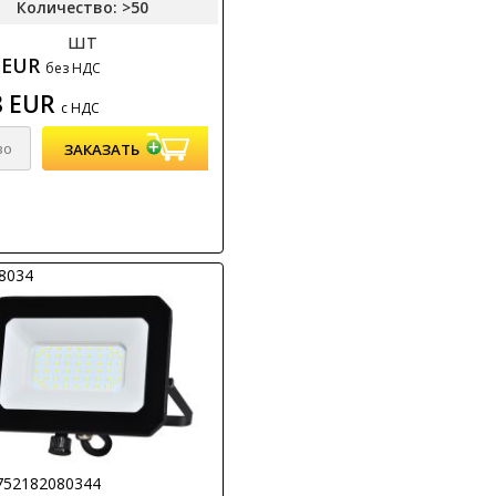
Количество: >50
шт
8 EUR
без НДС
8 EUR
с НДС
08034
752182080344