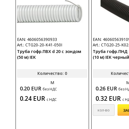
EAN: 4606056390933
EAN: 46060563910
Art.: CTG20-20-K41-050I
Art.: CTG20-25-K02
Труба гофр.ПВХ d 20 с зондом
Труба гофр.ПНД 
(50 м) IEK
(10 м) IEK черны
Количество: 0
Количес
м
0.20 EUR
0.26 EUR
без НДС
без Н
0.24 EUR
0.32 EUR
с НДС
с Н