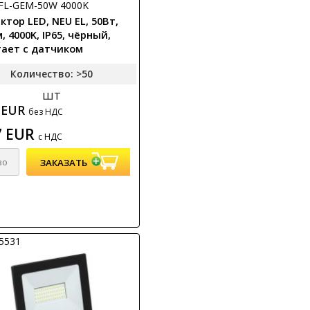
01FL-GEM-50W 4000K
тор LED, NEU EL, 50Вт,
, 4000K, IP65, чёрный,
тает с датчиком
ия PIR или без него)
Количество: >50
шт
9 EUR
без НДС
7 EUR
с НДС
25531