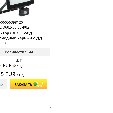
606056398120
LPDO602-50-65-K02
ктор СДО 06-50Д
диодный черный с ДД
500K IEK
Количество: 44
шт
52 EUR
без НДС
15 EUR
с НДС