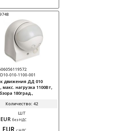
19748
606056119572
LDD10-010-1100-001
к движения ДД 010
 макс. нагрузка 1100Вт,
бзора 180град.,
сть 10м, IP44, ИЭК
Количество: 42
шт
8 EUR
без НДС
1 EUR
с НДС