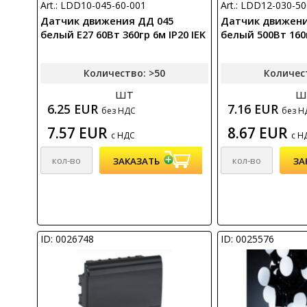
Art.: LDD10-045-60-001
Art.: LDD12-030-5
Датчик движения ДД 045
Датчик движени
белый E27 60Вт 360гр 6м IP20 IEK
белый 500Вт 160г
Количество: >50
Количес
шт
ш
6.25 EUR
7.16 EUR
без НДС
без Н
7.57 EUR
8.67 EUR
с НДС
с Н
ID: 0026748
ID: 0025576