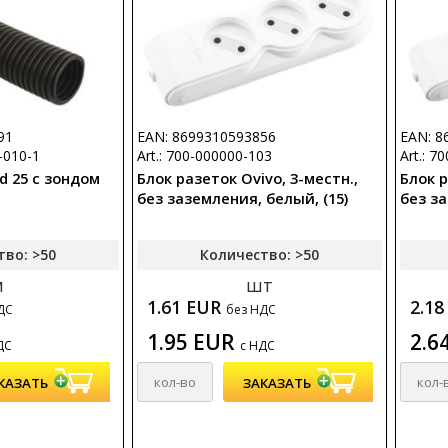
91
EAN: 8699310593856
EAN: 8
-010-1
Art.: 700-000000-103
Art.: 7
d 25 с зондом
Блок разеток Ovivo, 3-местн.,
Блок р
й
без заземления, белый, (15)
без за
тво: >50
Количество: >50
м
шт
1.61 EUR
2.1
ДС
без НДС
1.95 EUR
2.6
ДС
с НДС