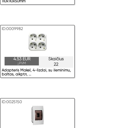
110x110x50mm
ID:0009982
4.53 EUR
Skaičius
į.PVM
22
Adapteris Makel, 4-lizdai, su iїeminimu,
baltas, aikрtл, ...
ID:0025150