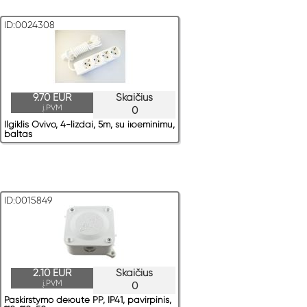
ID:0024308
9.70 EUR
Skaičius
į.PVM
0
Ilgiklis Ovivo, 4-lizdai, 5m, su iюeminimu,
baltas
ID:0015849
2.10 EUR
Skaičius
į.PVM
0
Paskirstymo deюute PP, IP41, pavirрinis,