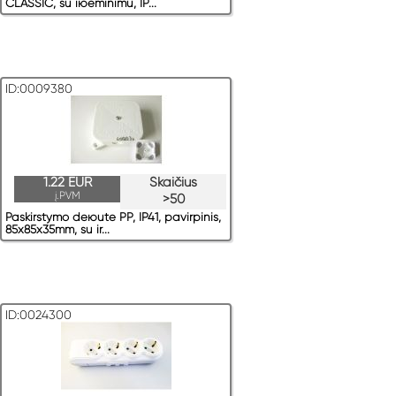
CLASSIC, su iюeminimu, IP...
ID:0009380
1.22 EUR
Skaičius
į.PVM
>50
Paskirstymo deюute PP, IP41, pavirрinis,
85x85x35mm, su ir...
ID:0024300