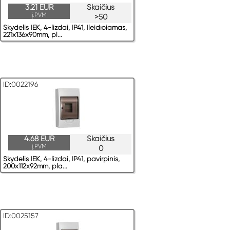
3.21 EUR
Skaičius
į.PVM
>50
Skydelis IEK, 4-lizdai, IP41, Ileidюiamas,
221x136x90mm, pl...
ID:0022196
4.68 EUR
Skaičius
į.PVM
0
Skydelis IEK, 4-lizdai, IP41, pavirрinis,
200x112x92mm, pla...
ID:0025157