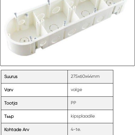
275x60x44mm
Suurus
valge
Varv
PP
Tootja
kipsplaadile
Tььp
4-te.
Kohtade Arv