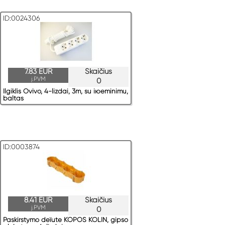
ID:0024306
7.83 EUR
Skaičius
į.PVM
0
Ilgiklis Ovivo, 4-lizdai, 3m, su iюeminimu,
baltas
ID:0003874
8.41 EUR
Skaičius
į.PVM
0
Paskirstymo deїute KOPOS KOLIN, gipso