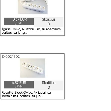
10.37 EUR
Skaičius
į.PVM
0
Ilgiklis Ovivo, 4-lizdai, 5m, su iюeminimu,
baltas, su jung...
ID:0024302
4.57 EUR
Skaičius
į.PVM
0
Rosette Block Ovivo, 4-lizdai, su
iюeminimu, baltas, su jun...