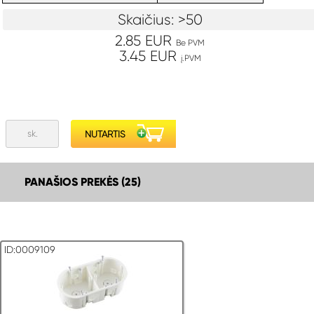
Skaičius: >50
2.85 EUR
Be PVM
3.45 EUR
į.PVM
PANAŠIOS PREKĖS (25)
ID:0009109