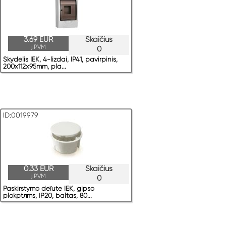
3.69 EUR
Skaičius
į.PVM
0
Skydelis IEK, 4-lizdai, IP41, pavirрinis,
200x112x95mm, pla...
ID:0019979
0.33 EUR
Skaičius
į.PVM
0
Paskirstymo deїute IEK, gipso
plokрtлms, IP20, baltas, 80...