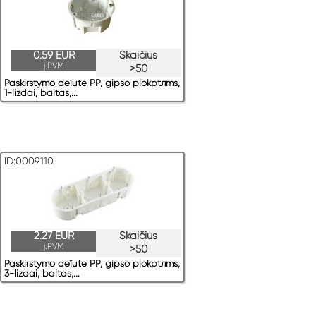
0.59 EUR
Skaičius
į.PVM
>50
Paskirstymo deїute PP, gipso plokрtлms,
1-lizdai, baltas,...
ID:0009110
2.27 EUR
Skaičius
į.PVM
>50
Paskirstymo deїute PP, gipso plokрtлms,
3-lizdai, baltas,...