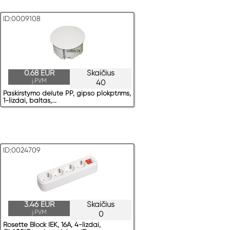
ID:0009108
0.68 EUR
Skaičius
į.PVM
40
Paskirstymo deїute PP, gipso plokрtлms,
1-lizdai, baltas,...
ID:0024709
3.46 EUR
Skaičius
į.PVM
0
Rosette Block IEK, 16A, 4-lizdai,