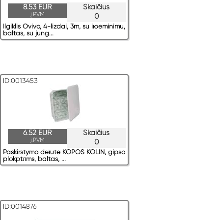
8.53 EUR
Skaičius
į.PVM
0
Ilgiklis Ovivo, 4-lizdai, 3m, su iюeminimu,
baltas, su jung...
ID:0013453
6.52 EUR
Skaičius
į.PVM
0
Paskirstymo deїute KOPOS KOLIN, gipso
plokрtлms, baltas, ...
ID:0014876