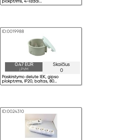
plokрtлms, 4-lizdai...
ID:0019988
0.47 EUR
Skaičius
į.PVM
0
Paskirstymo deїute IEK, gipso
plokрtлms, IP20, baltas, 80...
ID:0024310