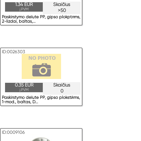
1.34 EUR
Skaičius
į.PVM
>50
Paskirstymo deїute PP, gipso plokрtлms,
2-lizdai, baltas,...
ID:0026303
0.35 EUR
Skaičius
į.PVM
0
Paskirstymo deїute PP, gipso plokєtйms,
1-mod., baltas, D...
ID:0009106