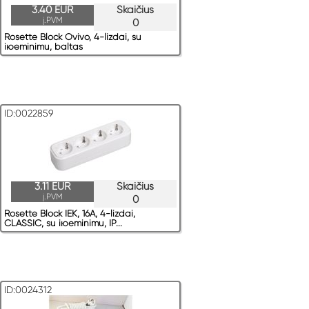
3.40 EUR
Skaičius
į.PVM
0
Rosette Block Ovivo, 4-lizdai, su
iюeminimu, baltas
ID:0022859
3.11 EUR
Skaičius
į.PVM
0
Rosette Block IEK, 16A, 4-lizdai,
CLASSIC, su iюeminimu, IP...
ID:0024312