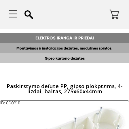
ELEKTROS IRANGA IR PRIEDAI
Montavimas ir instaliacijos dežutes, modulinės spintos,
Gipso kartono dežutes
paskirstymo dežes
Paskirstymo deїute PP, gipso plokрtлms, 4-
lizdai, baltas, 275x60x44mm
ID: 0009111