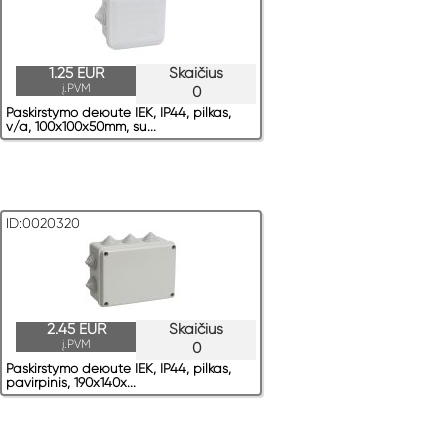
1.25 EUR
Skaičius
į.PVM
0
Paskirstymo deюute IEK, IP44, pilkas,
v/a, 100x100x50mm, su...
ID:0020320
2.45 EUR
Skaičius
į.PVM
0
Paskirstymo deюute IEK, IP44, pilkas,
pavirрinis, 190x140x...