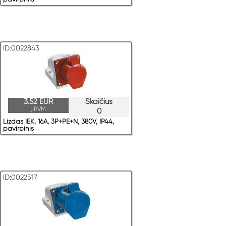
ID:0022843
3.52 EUR
Skaičius
į.PVM
0
Lizdas IEK, 16A, 3P+PE+N, 380V, IP44,
pavirрinis
ID:0022517