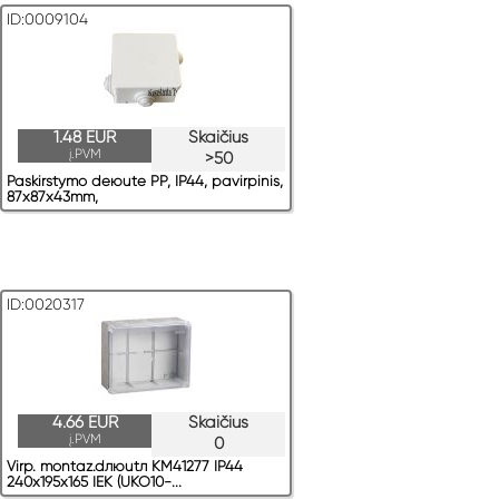
ID:0009104
1.48 EUR
Skaičius
į.PVM
>50
Paskirstymo deюute PP, IP44, pavirрinis,
87x87x43mm,
ID:0020317
4.66 EUR
Skaičius
į.PVM
0
Virр. montaz.dлюutл KM41277 IP44
240x195x165 IEK (UKO10-...