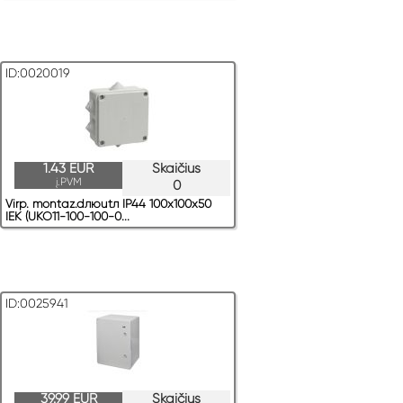
ID:0020019
1.43 EUR
Skaičius
į.PVM
0
Virр. montaz.dлюutл IP44 100x100x50
IEK (UKO11-100-100-0...
ID:0025941
39.99 EUR
Skaičius