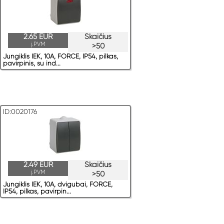
2.65 EUR
Skaičius
į.PVM
>50
Jungiklis IEK, 10A, FORCE, IP54, pilkas,
pavirрinis, su ind...
ID:0020176
2.49 EUR
Skaičius
į.PVM
>50
Jungiklis IEK, 10A, dvigubai, FORCE,
IP54, pilkas, pavirрin...