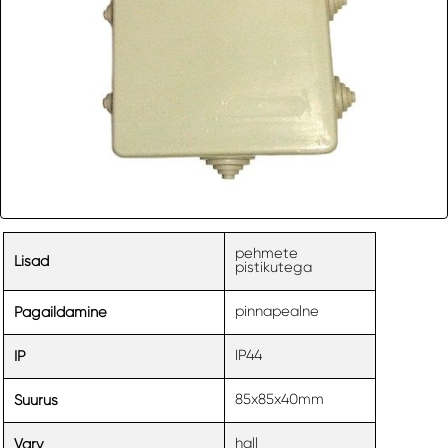
pehmete
Lisad
pistikutega
pinnapealne
Pagaildamine
IP44
IP
85x85x40mm
Suurus
hall
Varv