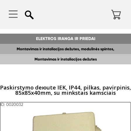
ELEKTROS IRANGA IR PRIEDAI
Montavimas ir instaliacijos dežutes, modulinės spintos,
Montavimas ir instaliacijos dežutes
paskirstymo dežes
Paskirstymo deюute IEK, IP44, pilkas, pavirрinis,
85x85x40mm, su minkstais kamsciais
ID: 0020032