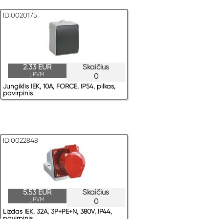
ID:0020175
2.33 EUR
Skaičius
į.PVM
0
Jungiklis IEK, 10A, FORCE, IP54, pilkas,
pavirрinis
ID:0022848
5.53 EUR
Skaičius
į.PVM
0
Lizdas IEK, 32A, 3P+PE+N, 380V, IP44,
pavirрinis