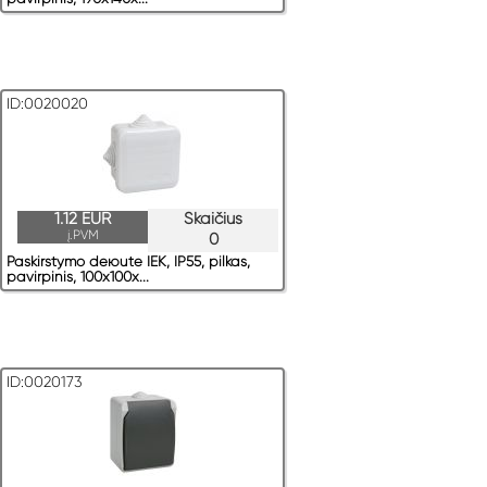
ID:0020020
1.12 EUR
Skaičius
į.PVM
0
Paskirstymo deюute IEK, IP55, pilkas,
pavirрinis, 100x100x...
ID:0020173