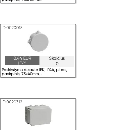
ID:0020018
0.44 EUR
Skaičius
į.PVM
0
Paskirstymo deюute IEK, IP44, pilkas,
pavirрinis, 75x40mm,...
ID:0020312