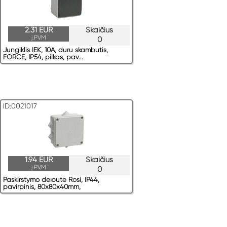
2.31 EUR
Skaičius
į.PVM
0
Jungiklis IEK, 10A, duru skambutis,
FORCE, IP54, pilkas, pav...
ID:0021017
1.94 EUR
Skaičius
į.PVM
0
Paskirstymo deюute Rosi, IP44,
pavirрinis, 80x80x40mm,