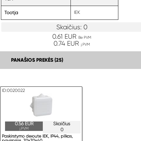
IEK
Tootja
Skaičius: 0
0.61 EUR
Be PVM
0.74 EUR
į.PVM
PANAŠIOS PREKĖS (25)
ID:0020022
0.56 EUR
Skaičius
į.PVM
0
Paskirstymo deюute IEK, IP44, pilkas,
pavirрinis, 70x70x40...