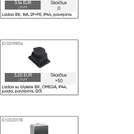
3.14 EUR
Skaičius
į.PVM
0
Lizdas IEK, 16A, 2P+PE, IP44, pavirрinis
ID:0019854
3.20 EUR
Skaičius
į.PVM
>50
Lizdas su blykste IEK, OMEGA, IP44,
juoda, pavirрinis, (20)
ID:0020178