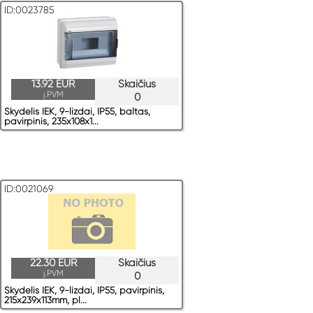
ID:0023785
13.92 EUR
Skaičius
į.PVM
0
Skydelis IEK, 9-lizdai, IP55, baltas,
pavirрinis, 235x108x1...
ID:0021069
22.30 EUR
Skaičius
į.PVM
0
Skydelis IEK, 9-lizdai, IP55, pavirрinis,
215x239x113mm, pl...