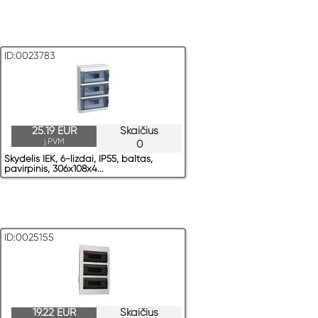
ID:0023783
25.19 EUR
Skaičius
į.PVM
0
Skydelis IEK, 6-lizdai, IP55, baltas,
pavirрinis, 306x108x4...
ID:0025155
19.22 EUR
Skaičius