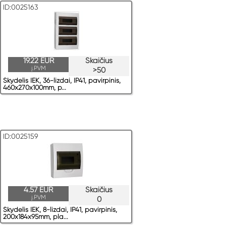
ID:0025163
19.22 EUR
Skaičius
į.PVM
>50
Skydelis IEK, 36-lizdai, IP41, pavirрinis,
460x270x100mm, p...
ID:0025159
4.57 EUR
Skaičius
į.PVM
0
Skydelis IEK, 8-lizdai, IP41, pavirрinis,
200x184x95mm, pla...