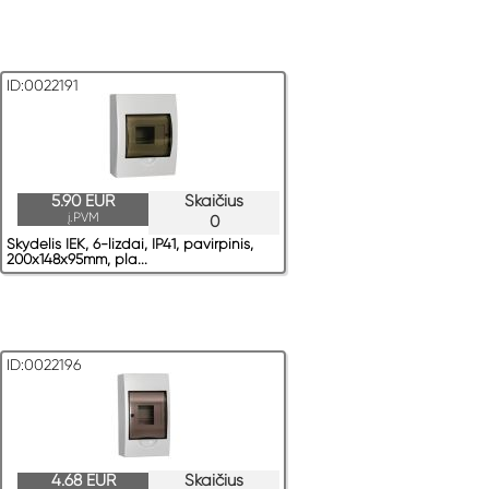
ID:0022191
5.90 EUR
Skaičius
į.PVM
0
Skydelis IEK, 6-lizdai, IP41, pavirрinis,
200x148x95mm, pla...
ID:0022196
4.68 EUR
Skaičius