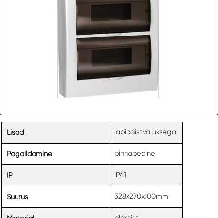
labipaistva uksega
Lisad
pinnapealne
Pagaildamine
IP41
IP
328x270x100mm
Suurus
plastist