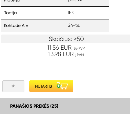
Materjal
IEK
Tootja
24-te.
Kohtade Arv
Skaičius: >50
11.56 EUR
Be PVM
13.98 EUR
į.PVM
PANAŠIOS PREKĖS (25)