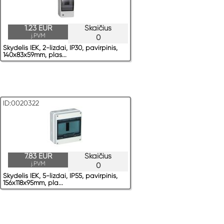
1.23 EUR
Skaičius
į.PVM
0
Skydelis IEK, 2-lizdai, IP30, pavirрinis,
140x83x59mm, plas...
ID:0020322
7.83 EUR
Skaičius
į.PVM
0
Skydelis IEK, 5-lizdai, IP55, pavirрinis,
156x118x95mm, pla...