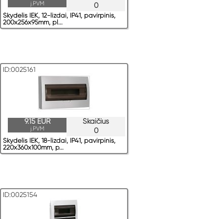
į.PVM
0
Skydelis IEK, 12-lizdai, IP41, pavirрinis,
200x256x95mm, pl...
ID:0025161
9.15 EUR
Skaičius
į.PVM
0
Skydelis IEK, 18-lizdai, IP41, pavirрinis,
220x360x100mm, p...
ID:0025154