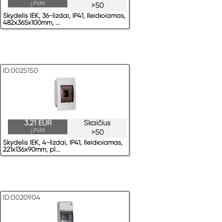
į.PVM
>50
Skydelis IEK, 36-lizdai, IP41, Ileidюiamas,
482x365x100mm, ...
ID:0025150
3.21 EUR
Skaičius
į.PVM
>50
Skydelis IEK, 4-lizdai, IP41, Ileidюiamas,
221x136x90mm, pl...
ID:0020904