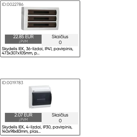
ID:0022786
22.85 EUR
Skaičius
į.PVM
0
Skydelis IEK, 36-lizdai, IP41, pavirрinis,
473x307x105mm, p...
ID:0019783
2.07 EUR
Skaičius
į.PVM
0
Skydelis IEK, 4-lizdai, IP30, pavirрinis,
140x98x83mm, plas...