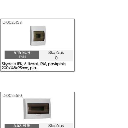
ID:0025158
4.14 EUR
Skaičius
į.PVM
0
Skydelis IEK, 6-lizdai, IP41, pavirрinis,
200x148x95mm, pla...
ID:0025160
6.43 EUR
Skaičius