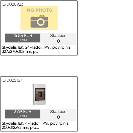
ID:0020923
14.55 EUR
Skaičius
į.PVM
0
Skydelis IEK, 24-lizdai, IP41, pavirрinis,
327x270x102mm, p...
ID:0025157
3.69 EUR
Skaičius
į.PVM
0
Skydelis IEK, 4-lizdai, IP41, pavirрinis,
200x112x95mm, pla...