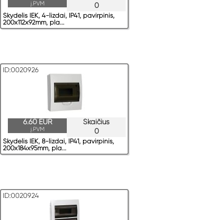
į.PVM
0
Skydelis IEK, 4-lizdai, IP41, pavirрinis,
200x112x92mm, pla...
ID:0020926
6.60 EUR
Skaičius
į.PVM
0
Skydelis IEK, 8-lizdai, IP41, pavirрinis,
200x184x95mm, pla...
ID:0020924