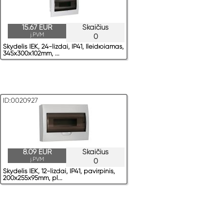
15.67 EUR
Skaičius
į.PVM
0
Skydelis IEK, 24-lizdai, IP41, Ileidюiamas,
345x300x102mm, ...
ID:0020927
8.09 EUR
Skaičius
į.PVM
0
Skydelis IEK, 12-lizdai, IP41, pavirрinis,
200x255x95mm, pl...