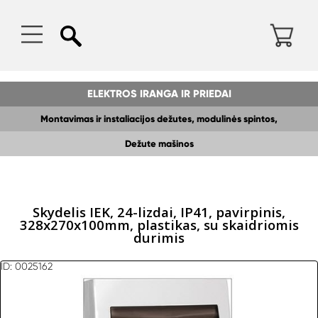
ELEKTROS IRANGA IR PRIEDAI
Montavimas ir instaliacijos dežutes, modulinės spintos,
paskirstymo dežes
Dežute mašinos
Skydelis IEK, 24-lizdai, IP41, pavirрinis,
328x270x100mm, plastikas, su skaidriomis
durimis
ID: 0025162