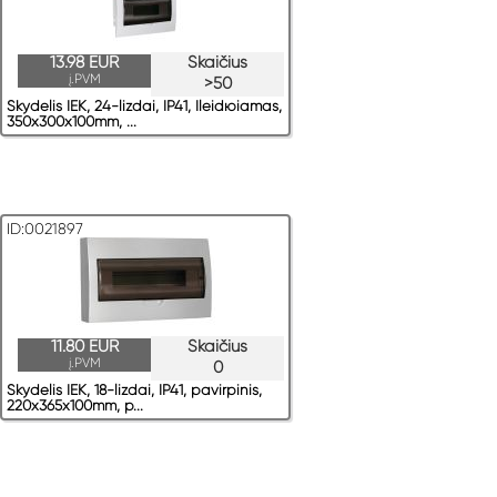
13.98 EUR
Skaičius
į.PVM
>50
Skydelis IEK, 24-lizdai, IP41, Ileidюiamas,
350x300x100mm, ...
ID:0021897
11.80 EUR
Skaičius
į.PVM
0
Skydelis IEK, 18-lizdai, IP41, pavirрinis,
220x365x100mm, p...