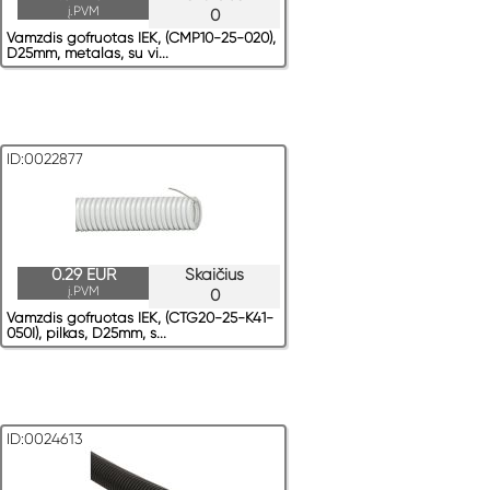
į.PVM
0
Vamzdis gofruotas IEK, (CMP10-25-020),
D25mm, metalas, su vi...
ID:0022877
0.29 EUR
Skaičius
į.PVM
0
Vamzdis gofruotas IEK, (CTG20-25-K41-
050I), pilkas, D25mm, s...
ID:0024613