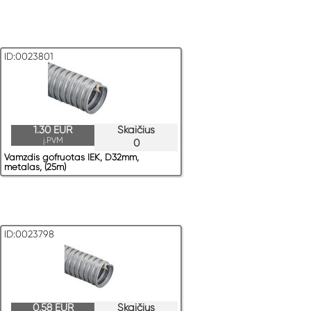
ID:0023801
1.30 EUR
Skaičius
į.PVM
0
Vamzdis gofruotas IEK, D32mm,
metalas, (25m)
ID:0023798
0.58 EUR
Skaičius