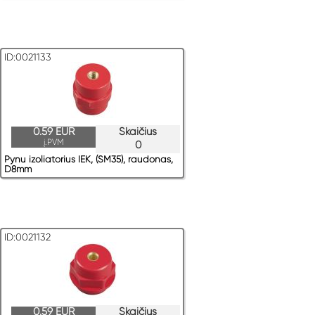
ID:0021133
0.59 EUR
Skaičius
į.PVM
0
Рynu izoliatorius IEK, (SM35), raudonas,
D8mm
ID:0021132
0.59 EUR
Skaičius