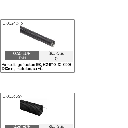
ID:0024046
0.60 EUR
Skaičius
į.PVM
0
Vamzdis gofruotas IEK, (CMP10-10-020),
D10mm, metalas, su vi...
ID:0026559
0.26 EUR
Skaičius