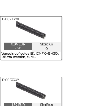
ID:0023308
0.84 EUR
Skaičius
į.PVM
0
Vamzdis gofruotas IEK, (CMP10-15-050),
D15mm, metalas, su vi...
ID:0023309
1.59 EUR
Skaičius