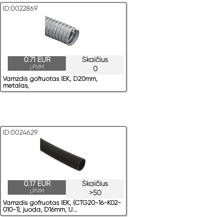
ID:0022869
0.71 EUR
Skaičius
į.PVM
0
Vamzdis gofruotas IEK, D20mm,
metalas,
ID:0024629
0.17 EUR
Skaičius
į.PVM
>50
Vamzdis gofruotas IEK, (CTG20-16-K02-
010-1), juoda, D16mm, U...