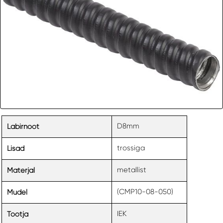
D8mm
Labirnoot
trossiga
Lisad
metallist
Materjal
(CMP10-08-050)
Mudel
IEK
Tootja