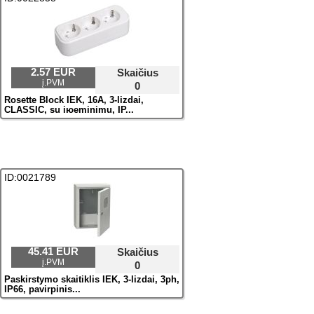
2.57 EUR
Skaičius
į.PVM
0
Rosette Block IEK, 16A, 3-lizdai,
CLASSIC, su iюeminimu, IP...
ID:0021789
45.41 EUR
Skaičius
į.PVM
0
Paskirstymo skaitiklis IEK, 3-lizdai, 3ph,
IP66, pavirрinis...