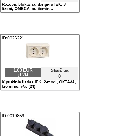
Rozetлs blokas su dangиiu IEK, 3-
lizdai, OMEGA, su iїemin...
ID:0026221
1.83 EUR
Skaičius
į.PVM
0
Kiрtukinis lizdas IEK, 2-mod., OKTAVA,
kreminis, v/a, (24)
ID:0019859