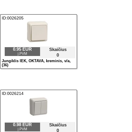
ID:0026205
0.95 EUR
Skaičius
į.PVM
0
Jungiklis IEK, OKTAVA, kreminis, v/a,
(36)
ID:0026214
0.98 EUR
Skaičius
į.PVM
0