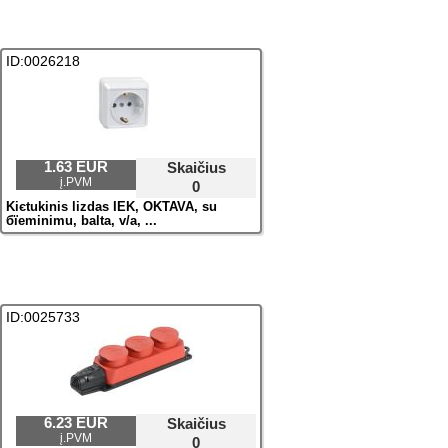
ID:0026218
1.63 EUR
Skaičius
į.PVM
0
Kiєtukinis lizdas IEK, OKTAVA, su
бїeminimu, balta, v/a, ...
ID:0025733
6.23 EUR
Skaičius
į.PVM
0