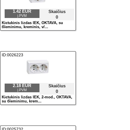
1.42 EUR
Skaičius
į.PVM
0
Kiєtukinis lizdas IEK, OKTAVA, su
бїeminimu, kreminis, v/...
ID:0026223
2.18 EUR
Skaičius
į.PVM
0
Kiєtukinis lizdas IEK, 2-mod., OKTAVA,
su бїeminimu, krem...
ID:0025732