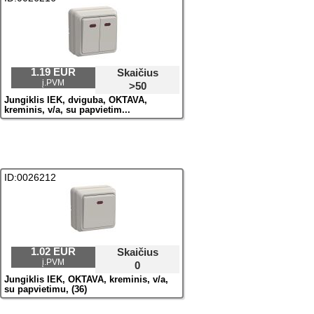
1.19 EUR
Skaičius
į.PVM
>50
Jungiklis IEK, dviguba, OKTAVA,
kreminis, v/a, su paрvietim...
ID:0026212
1.02 EUR
Skaičius
į.PVM
0
Jungiklis IEK, OKTAVA, kreminis, v/a,
su paрvietimu, (36)