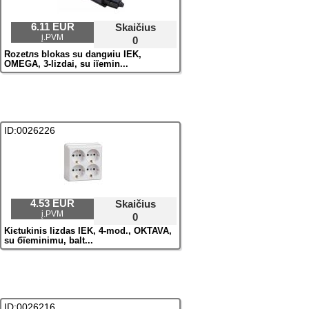
6.11 EUR
Skaičius
į.PVM
0
Rozetлs blokas su dangиiu IEK,
OMEGA, 3-lizdai, su iїemin...
ID:0026226
4.53 EUR
Skaičius
į.PVM
0
Kiєtukinis lizdas IEK, 4-mod., OKTAVA,
su бїeminimu, balt...
ID:0026216