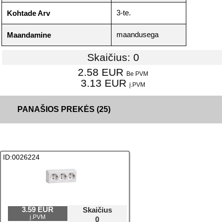
3-te.
Kohtade Arv
maandusega
Maandamine
Skaičius: 0
2.58 EUR
Be PVM
3.13 EUR
į.PVM
PANAŠIOS PREKĖS (25)
ID:0026224
3.59 EUR
Skaičius
į.PVM
0