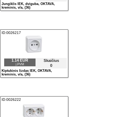
Jungiklis IEK, dviguba, OKTAVA,
kreminis, v/a, (36)
ID:0026217
1.14 EUR
Skaičius
į.PVM
0
Kiрtukinis lizdas IEK, OKTAVA,
kreminis, v/a, (36)
ID:0026222