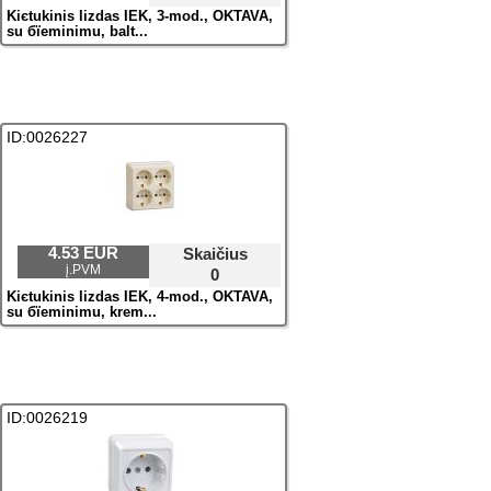
Kiєtukinis lizdas IEK, 3-mod., OKTAVA,
su бїeminimu, balt...
ID:0026227
4.53 EUR
Skaičius
į.PVM
0
Kiєtukinis lizdas IEK, 4-mod., OKTAVA,
su бїeminimu, krem...
ID:0026219