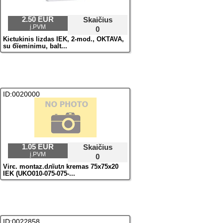
2.50 EUR
Skaičius
į.PVM
0
Kiєtukinis lizdas IEK, 2-mod., OKTAVA,
su бїeminimu, balt...
ID:0020000
1.05 EUR
Skaičius
į.PVM
0
Virє. montaz.dлїutл kremas 75x75x20
IEK (UKO010-075-075-...
ID:0022858