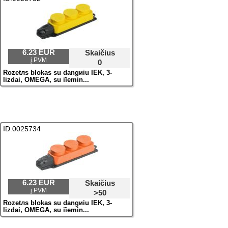
6.23 EUR
Skaičius
į.PVM
0
Rozetлs blokas su dangиiu IEK, 3-
lizdai, OMEGA, su iїemin...
ID:0025734
6.23 EUR
Skaičius
į.PVM
>50
Rozetлs blokas su dangиiu IEK, 3-
lizdai, OMEGA, su iїemin...