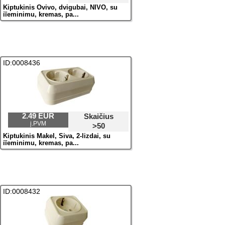
Kiрtukinis Ovivo, dvigubai, NIVO, su
iїeminimu, kremas, pa...
ID:0008436
2.49 EUR
Skaičius
į.PVM
>50
Kiрtukinis Makel, Siva, 2-lizdai, su
iїeminimu, kremas, pa...
ID:0008432