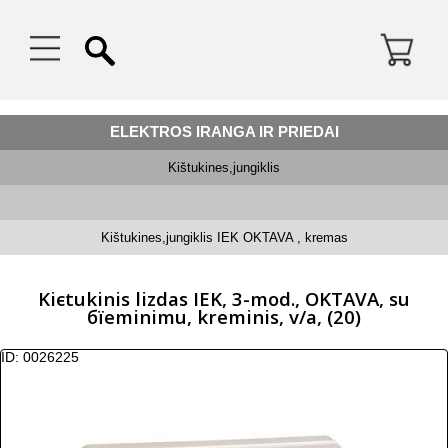
ELEKTROS IRANGA IR PRIEDAI
Kištukines,jungiklis
Kištukines,jungiklis IEK OKTAVA , kremas
Kiєtukinis lizdas IEK, 3-mod., OKTAVA, su
бїeminimu, kreminis, v/a, (20)
ID: 0026225