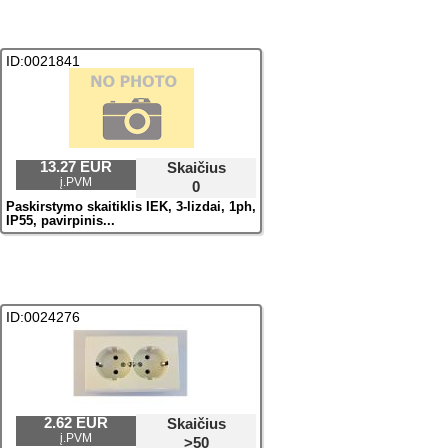
ID:0021841
13.27 EUR
Skaičius
į.PVM
0
Paskirstymo skaitiklis IEK, 3-lizdai, 1ph,
IP55, pavirрinis...
ID:0024276
2.62 EUR
Skaičius
į.PVM
>50