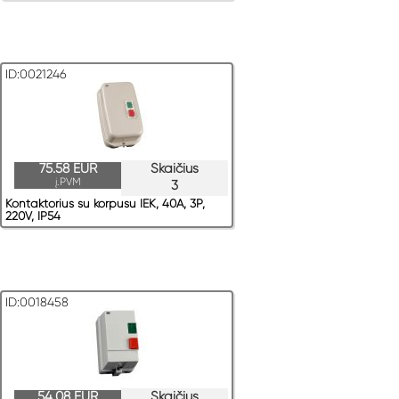
ID:0021246
75.58 EUR
Skaičius
į.PVM
3
Kontaktorius su korpusu IEK, 40A, 3P,
220V, IP54
ID:0018458
54.08 EUR
Skaičius