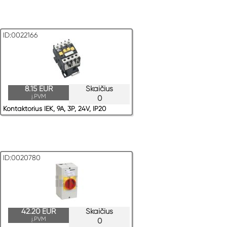
ID:0022166
8.15 EUR
Skaičius
į.PVM
0
Kontaktorius IEK, 9A, 3P, 24V, IP20
ID:0020780
42.20 EUR
Skaičius
į.PVM
0