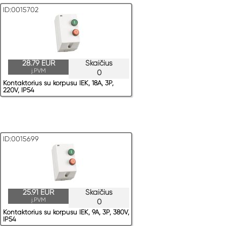
ID:0015702
28.79 EUR
Skaičius
į.PVM
0
Kontaktorius su korpusu IEK, 18A, 3P,
220V, IP54
ID:0015699
25.91 EUR
Skaičius
į.PVM
0
Kontaktorius su korpusu IEK, 9A, 3P, 380V,
IP54