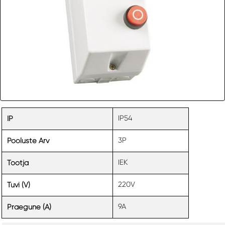
IP54
IP
3P
Pooluste Arv
IEK
Tootja
220V
Tuvi (V)
9A
Praegune (A)