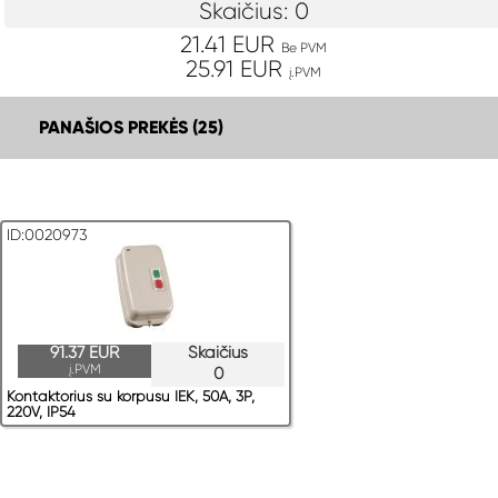
Skaičius: 0
21.41 EUR
Be PVM
25.91 EUR
į.PVM
PANAŠIOS PREKĖS (25)
ID:0020973
91.37 EUR
Skaičius
į.PVM
0
Kontaktorius su korpusu IEK, 50A, 3P,
220V, IP54