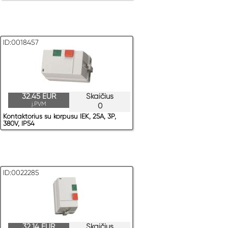
ID:0018457
32.45 EUR
Skaičius
į.PVM
0
Kontaktorius su korpusu IEK, 25A, 3P,
380V, IP54
ID:0022285
32.14 EUR
Skaičius