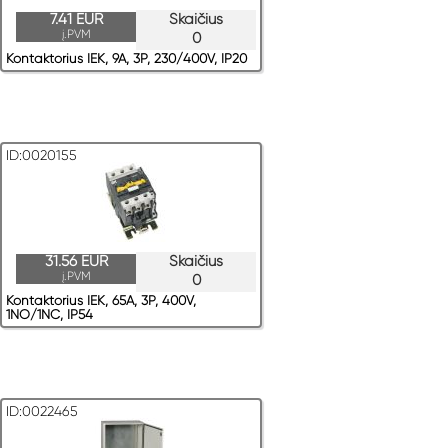
7.41 EUR
Skaičius
į.PVM
0
Kontaktorius IEK, 9A, 3P, 230/400V, IP20
ID:0020155
31.56 EUR
Skaičius
į.PVM
0
Kontaktorius IEK, 65A, 3P, 400V,
1NO/1NC, IP54
ID:0022465