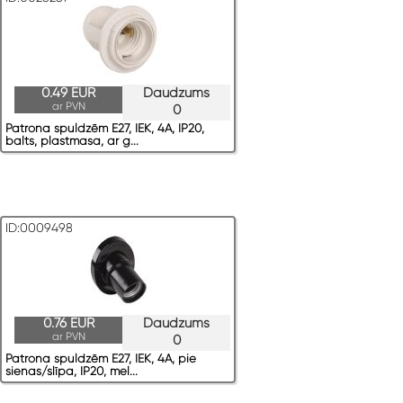
0.49 EUR
Daudzums
ar PVN
0
Patrona spuldzēm E27, IEK, 4A, IP20,
balts, plastmasa, ar g...
ID:0009498
0.76 EUR
Daudzums
ar PVN
0
Patrona spuldzēm E27, IEK, 4A, pie
sienas/slīpa, IP20, mel...