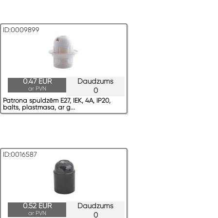
ID:0009899
0.47 EUR
Daudzums
ar PVN
0
Patrona spuldzēm E27, IEK, 4A, IP20,
balts, plastmasa, ar g...
ID:0016587
0.52 EUR
Daudzums
ar PVN
0