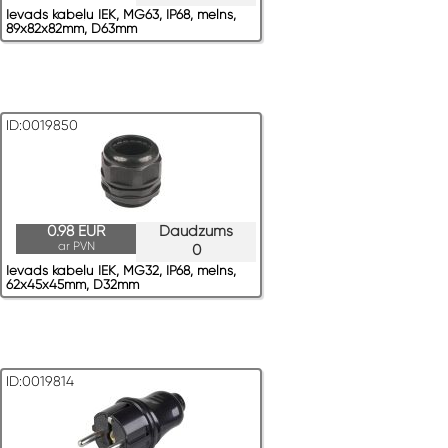
Ievads kabeļu IEK, MG63, IP68, melns,
89x82x82mm, D63mm
ID:0019850
0.98 EUR
Daudzums
ar PVN
0
Ievads kabeļu IEK, MG32, IP68, melns,
62x45x45mm, D32mm
ID:0019814