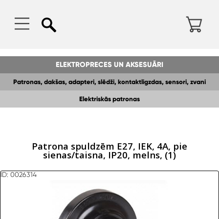
ELEKTROPRECES UN AKSESUĀRI
Patronas, dakšas, adapteri, slēdži, kontaktligzdas, sensori, zvani
Elektriskās patronas
Patrona spuldzēm E27, IEK, 4A, pie
sienas/taisna, IP20, melns, (1)
ID: 0026314