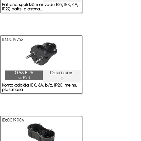
Patrona spuldzēm ar vadu E27, IEK, 4A,
IP27, balts, plastma...
ID:0019762
0.53 EUR
Daudzums
ar PVN
0
Kontaktdakša IEK, 6A, b/z, IP20, melns,
plastmasa
ID:0019984