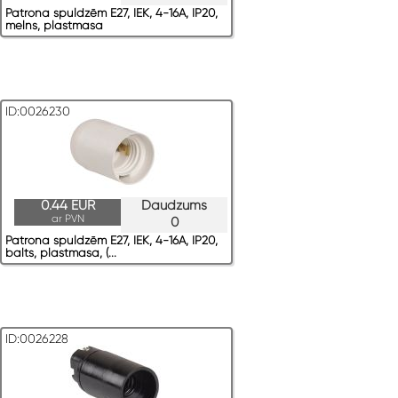
Patrona spuldzēm E27, IEK, 4-16A, IP20,
melns, plastmasa
ID:0026230
0.44 EUR
Daudzums
ar PVN
0
Patrona spuldzēm E27, IEK, 4-16A, IP20,
balts, plastmasa, (...
ID:0026228