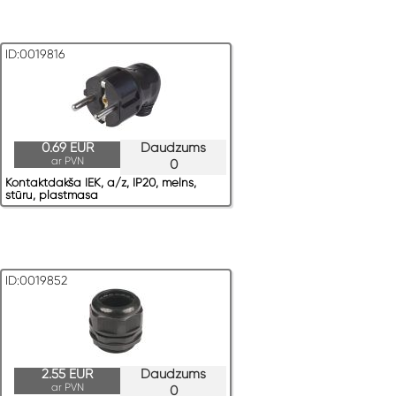
ID:0019816
0.69 EUR
Daudzums
ar PVN
0
Kontaktdakša IEK, a/z, IP20, melns,
stūru, plastmasa
ID:0019852
2.55 EUR
Daudzums
ar PVN
0