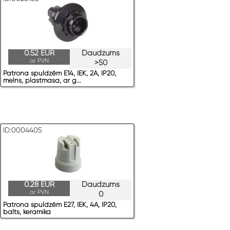
0.52 EUR
Daudzums
ar PVN
>50
Patrona spuldzēm E14, IEK, 2A, IP20,
melns, plastmasa, ar g...
ID:0004405
0.28 EUR
Daudzums
ar PVN
0
Patrona spuldzēm E27, IEK, 4A, IP20,
balts, keramika