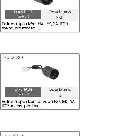
0.48 EUR
Daudzums
ar PVN
>50
Patrona spuldzēm E14, IEK, 2A, IP20,
melns, plastmasa, (1)
ID:0021250
0.77 EUR
Daudzums
ar PVN
0
Patrona spuldzēm ar vadu E27, IEK, 4A,
IP27, melns, plastma...
ID:0026155