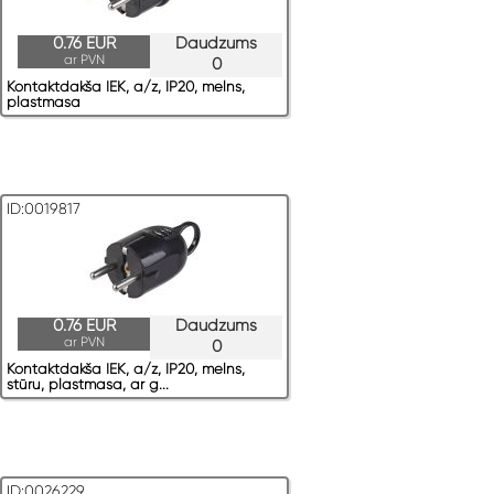
0.76 EUR
Daudzums
ar PVN
0
Kontaktdakša IEK, a/z, IP20, melns,
plastmasa
ID:0019817
0.76 EUR
Daudzums
ar PVN
0
Kontaktdakša IEK, a/z, IP20, melns,
stūru, plastmasa, ar g...
ID:0026229