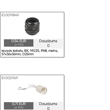
ID:0019849
0.54 EUR
Daudzums
ar PVN
0
Ievads kabeļu IEK, MG25, IP68, melns,
57x36x36mm, D25mm
ID:0021169
0.71 EUR
Daudzums
ar PVN
0