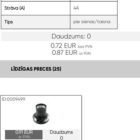
4A
Strāva (A)
pie sienas/taisna
Tips
Daudzums: 0
0.72 EUR
bez PVN
0.87 EUR
ar PVN
LĪDZĪGAS PRECES (25)
ID:0009499
0.91 EUR
Daudzums
ar PVN
0