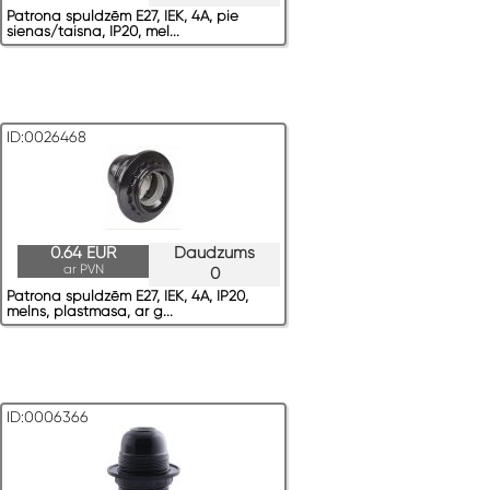
Patrona spuldzēm E27, IEK, 4A, pie
sienas/taisna, IP20, mel...
ID:0026468
0.64 EUR
Daudzums
ar PVN
0
Patrona spuldzēm E27, IEK, 4A, IP20,
melns, plastmasa, ar g...
ID:0006366