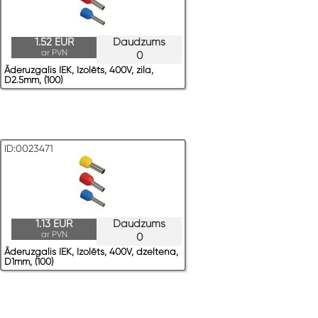
1.52 EUR
Daudzums
ar PVN
0
Āderuzgalis IEK, Izolēts, 400V, zila,
D2.5mm, (100)
ID:0023471
1.13 EUR
Daudzums
ar PVN
0
Āderuzgalis IEK, Izolēts, 400V, dzeltena,
D1mm, (100)