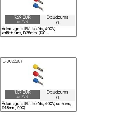
7.69 EUR
Daudzums
ar PVN
0
Āderuzgalis IEK, Izolēts, 400V,
zaļš+brūns, D25mm, (100...
ID:0022881
1.07 EUR
Daudzums
ar PVN
0
Āderuzgalis IEK, Izolēts, 400V, sarkans,
D1.5mm, (100)