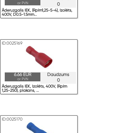
ar PVN
0
Āderuzgalis IEK, (RpIm1,25-5-4), Izolēts,
400V, D0.5-1.5mm...
ID:0025169
6.66 EUR
Daudzums
ar PVN
0
Āderuzgalis IEK, Izolēts, 400V, (RpIm
1,25-250), plakans, ...
ID:0025170