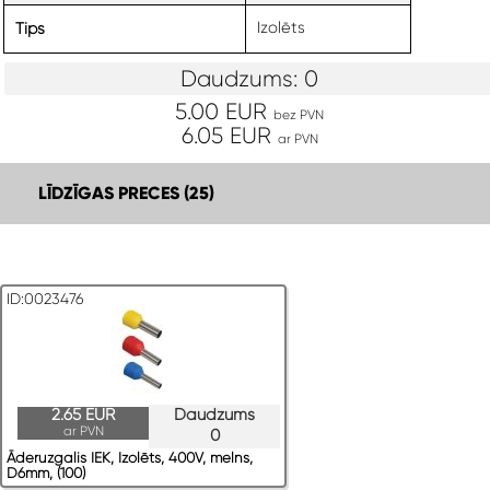
Izolēts
Tips
Daudzums: 0
5.00 EUR
bez PVN
6.05 EUR
ar PVN
LĪDZĪGAS PRECES (25)
ID:0023476
2.65 EUR
Daudzums
ar PVN
0
Āderuzgalis IEK, Izolēts, 400V, melns,
D6mm, (100)