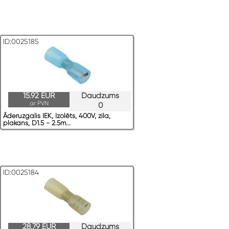
ID:0025185
15.92 EUR
Daudzums
ar PVN
0
Āderuzgalis IEK, Izolēts, 400V, zila,
plakans, D1.5 - 2.5m...
ID:0025184
28.79 EUR
Daudzums