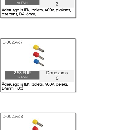
ar PVN
2
Āderuzgalis IEK, Izolēts, 400V, plakans,
dzeltens, D4-6mm,...
ID:0023467
2.53 EUR
Daudzums
ar PVN
0
Āderuzgalis IEK, Izolēts, 400V, pelēks,
D4mm, (100)
ID:0023468