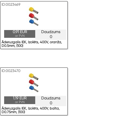
ID:0023469
0.91 EUR
Daudzums
ar PVN
0
Āderuzgalis IEK, Izolēts, 400V, oranža,
D0.5mm, (100)
ID:0023470
1.19 EUR
Daudzums
ar PVN
0
Āderuzgalis IEK, Izolēts, 400V, balta,
D0.75mm, (100)