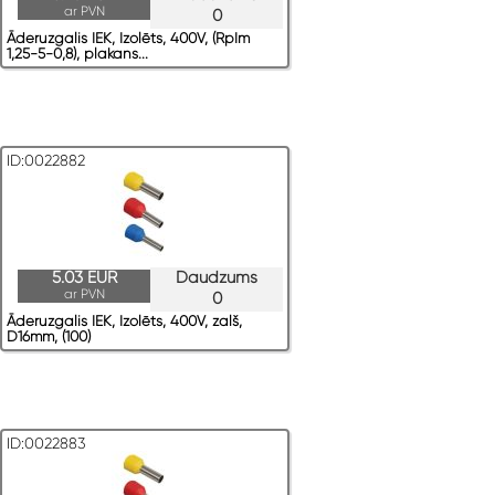
ar PVN
0
Āderuzgalis IEK, Izolēts, 400V, (RpIm
1,25-5-0,8), plakans...
ID:0022882
5.03 EUR
Daudzums
ar PVN
0
Āderuzgalis IEK, Izolēts, 400V, zaļš,
D16mm, (100)
ID:0022883