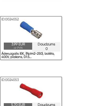
ID:0024052
3.99 EUR
Daudzums
ar PVN
0
Āderuzgalis IEK, (RpIm2-250), Izolēts,
400V, plakans, D1.5...
ID:0024053
5.70 EUR
Daudzums