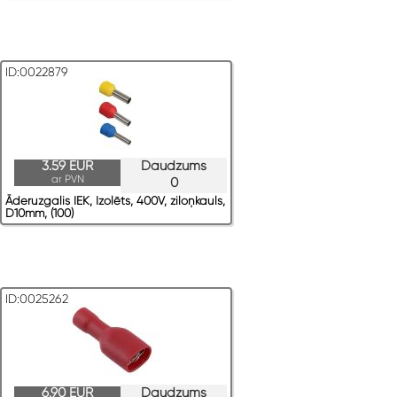
ID:0022879
3.59 EUR
Daudzums
ar PVN
0
Āderuzgalis IEK, Izolēts, 400V, ziloņkauls,
D10mm, (100)
ID:0025262
6.90 EUR
Daudzums