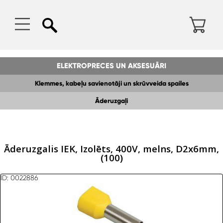
ELEKTROPRECES UN AKSESUĀRI
Klemmes, kabeļu savienotāji un skrūvveida spailes
Āderuzgaļi
Āderuzgalis IEK, Izolēts, 400V, melns, D2x6mm,
(100)
ID: 0022886