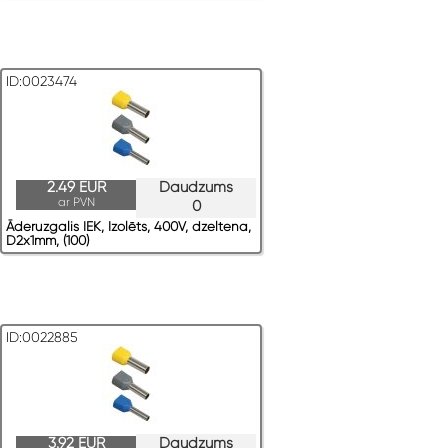
ID:0023474
2.49 EUR
Daudzums
ar PVN
0
Āderuzgalis IEK, Izolēts, 400V, dzeltena,
D2x1mm, (100)
ID:0022885
3.92 EUR
Daudzums