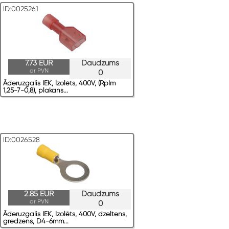
ID:0025261
7.73 EUR
Daudzums
ar PVN
0
Āderuzgalis IEK, Izolēts, 400V, (RpIm
1,25-7-0,8), plakans...
ID:0026528
2.85 EUR
Daudzums
ar PVN
0
Āderuzgalis IEK, Izolēts, 400V, dzeltens,
gredzens, D4-6mm...