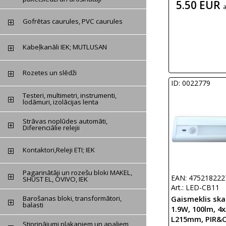
5.50 EUR
Gofrētas caurules, PVC caurules
Kabeļkanāli IEK; MUTLUSAN
Rozetes un slēdži
ID: 0022779
Testeri, multimetri, instrumenti,
lodāmuri, izolācijas lenta
Strāvas noplūdes automāti,
Diferenciālie relejii
Kontaktori,Releji ETI; IEK
Pagarinātāji un rozešu bloki MAKEL,
EAN: 475218222
SHUST EL, OVIVO, IEK
Art.: LED-CB11
Gaismeklis skap
Barošanas bloki, transformātori,
balasti
1.9W, 100lm, 4x
L215mm, PIR&C
Stiprinājumi plakaniem un apaļiem