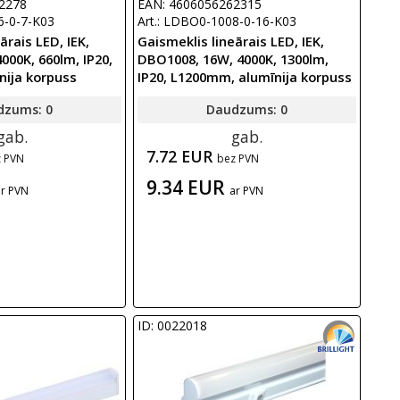
2278
EAN: 4606056262315
6-0-7-K03
Art.: LDBO0-1008-0-16-K03
ārais LED, IEK,
Gaismeklis lineārais LED, IEK,
000K, 660lm, IP20,
DBO1008, 16W, 4000K, 1300lm,
nija korpuss
IP20, L1200mm, alumīnija korpuss
dzums: 0
Daudzums: 0
gab.
gab.
7.72 EUR
z PVN
bez PVN
9.34 EUR
ar PVN
ar PVN
ID: 0022018