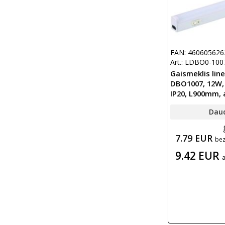
EAN: 460605626
Art.: LDBO0-100
Gaismeklis line
DBO1007, 12W, 
IP20, L900mm, 
Dau
7.79 EUR
be
9.42 EUR