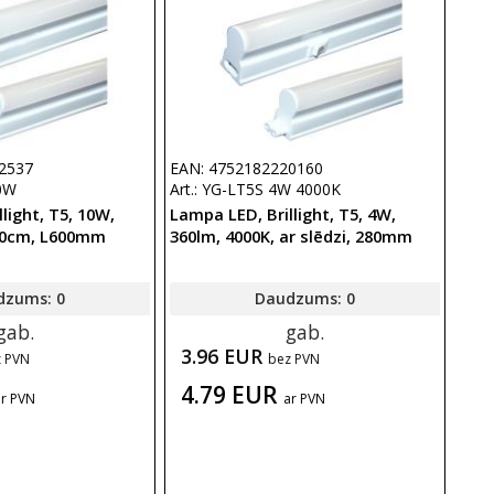
2537
EAN: 4752182220160
10W
Art.: YG-LT5S 4W 4000K
light, T5, 10W,
Lampa LED, Brillight, T5, 4W,
 60cm, L600mm
360lm, 4000K, ar slēdzi, 280mm
dzums: 0
Daudzums: 0
gab.
gab.
3.96 EUR
z PVN
bez PVN
4.79 EUR
ar PVN
ar PVN