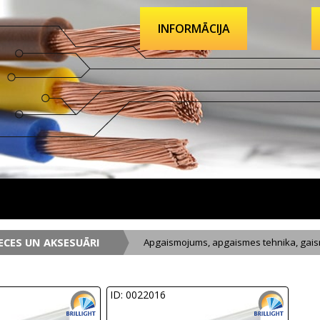
INFORMĀCIJA
ECES UN AKSESUĀRI
Apgaismojums, apgaismes tehnika, gais
ID: 0022016