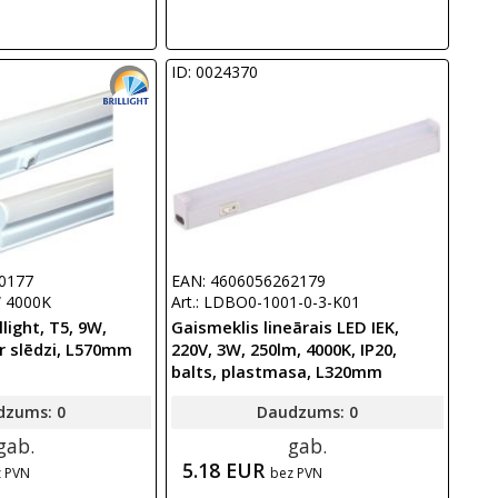
ID: 0024370
0177
EAN: 4606056262179
W 4000K
Art.: LDBO0-1001-0-3-K01
light, T5, 9W,
Gaismeklis lineārais LED IEK,
ar slēdzi, L570mm
220V, 3W, 250lm, 4000K, IP20,
balts, plastmasa, L320mm
dzums: 0
Daudzums: 0
gab.
gab.
5.18 EUR
z PVN
bez PVN