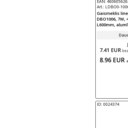
EAN: 460605626
Art.: LDBO0-100
Gaismeklis line
DBO1006, 7W, 4
L600mm, alumī
Dau
7.41 EUR
be
8.96 EUR
ID: 0024374