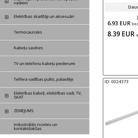
vadiem
Dau
Elektrības skaitītāji un aksesuāri
6.93 EUR
be
Termocaurules
8.39 EUR
Kabeļu savilces
TV un telefonu kabeļu piederumi
Telfera vadības pultis, palaidējii
ID: 0024373
Elektrības kabeļi, elektrības vadi, TV,
5KAT
ZEMEJUMS
Industriālās rozetes un
kontaktdakšas