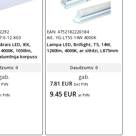
2292
EAN: 4752182220184
7-0-12-K03
Art.: YG-LT5S 14W 4000K
ārais LED, IEK,
Lampa LED, Brillight, T5, 14W,
4000K, 1050lm,
1260lm, 4000K, ar slēdzi, L875mm
alumīnija korpuss
dzums: 0
Daudzums: 0
gab.
gab.
7.81 EUR
z PVN
bez PVN
9.45 EUR
ar PVN
ar PVN