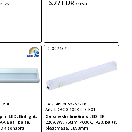
6.27 EUR
ar PVN
ar PVN
ID: 0024371
7794
EAN: 4606056262216
Art.: LDBO0-1003-0-8-K01
im LED, Brillight,
Gaismeklis lineārais LED IEK,
AA Bat., balta,
220V,8W, 750lm, 4000K, IP20, balts,
DR sensors
plastmasa, L890mm