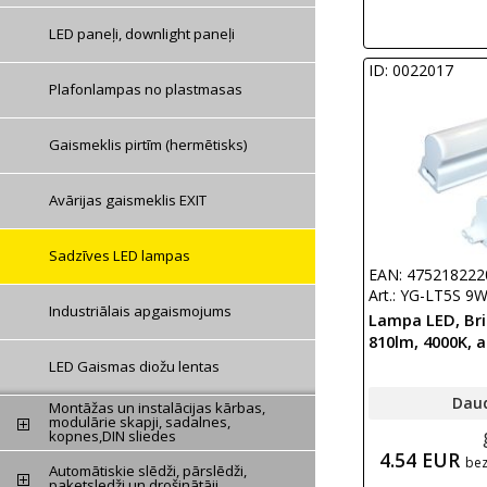
LED paneļi, downlight paneļi
ID: 0022017
Plafonlampas no plastmasas
Gaismeklis pirtīm (hermētisks)
Avārijas gaismeklis EXIT
Sadzīves LED lampas
EAN: 475218222
Art.: YG-LT5S 9
Industriālais apgaismojums
Lampa LED, Bril
810lm, 4000K, 
LED Gaismas diožu lentas
Dau
Montāžas un instalācijas kārbas,
modulārie skapji, sadalnes,
kopnes,DIN sliedes
4.54 EUR
be
Automātiskie slēdži, pārslēdži,
paketsledži un drošinātāji