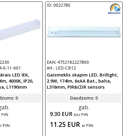
ID: 0022780
2230
EAN: 4752182227800
4-0-11-K01
Art.: LED-CB12
ārais LED IEK,
Gaismeklis skapim LED, Brillight,
lm, 4000K, IP20,
2.9W, 174lm, 6xAA Bat., balta,
asa, L1190mm
L316mm, PIR&CDR sensors
dzums: 0
Daudzums: 0
gab.
gab.
9.30 EUR
z PVN
bez PVN
11.25 EUR
ar PVN
ar PVN