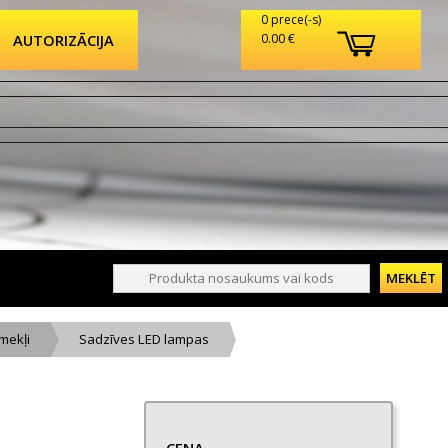
0 prece(-s)
AUTORIZĀCIJA
0.00 €
mekļi
Sadzīves LED lampas