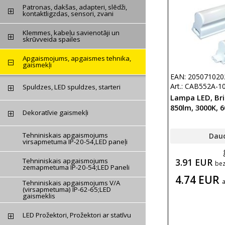
Patronas, dakšas, adapteri, slēdži,
kontaktligzdas, sensori, zvani
Klemmes, kabeļu savienotāji un
skrūvveida spailes
Apgaismojums, apgaismes tehnika,
gaismekļi
EAN: 205071020
Art.: CAB552A-
Spuldzes, LED spuldzes, starteri
Lampa LED, Bril
850lm, 3000K,
Dekoratīvie gaismekļi
Tehniniskais apgaismojums
Dau
virsapmetuma IP-20-54,LED paneļi
3.91 EUR
Tehniniskais apgaismojums
be
zemapmetuma IP-20-54;LED Paneli
4.74 EUR
Tehniniskais apgaismojums V/A
(virsapmetuma) IP-62-65;LED
gaismeklis
LED Prožektori, Prožektori ar statīvu