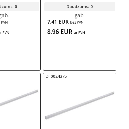
dzums: 0
Daudzums: 0
gab.
gab.
7.41 EUR
z PVN
bez PVN
8.96 EUR
ar PVN
ar PVN
ID: 0024375