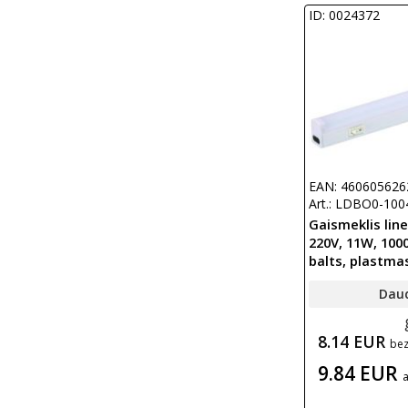
ID: 0024372
EAN: 460605626
Art.: LDBO0-100
Gaismeklis line
220V, 11W, 1000
balts, plastm
Dau
8.14 EUR
be
9.84 EUR