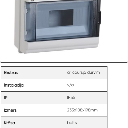
ar caursp. durvīm
Ekstras
v/a
Instalācija
IP55
IP
235x108x198mm
Izmērs
balts
Krāsa