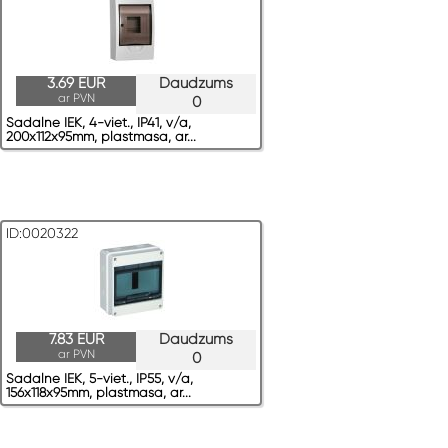
3.69 EUR
Daudzums
ar PVN
0
Sadalne IEK, 4-viet., IP41, v/a,
200x112x95mm, plastmasa, ar...
ID:0020322
7.83 EUR
Daudzums
ar PVN
0
Sadalne IEK, 5-viet., IP55, v/a,
156x118x95mm, plastmasa, ar...