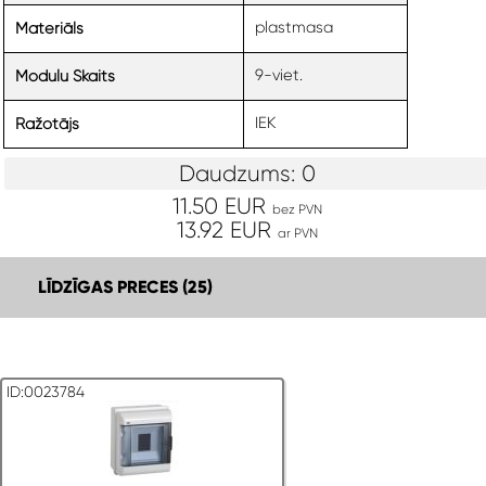
plastmasa
Materiāls
9-viet.
Moduļu Skaits
IEK
Ražotājs
Daudzums: 0
11.50 EUR
bez PVN
13.92 EUR
ar PVN
LĪDZĪGAS PRECES (25)
ID:0023784