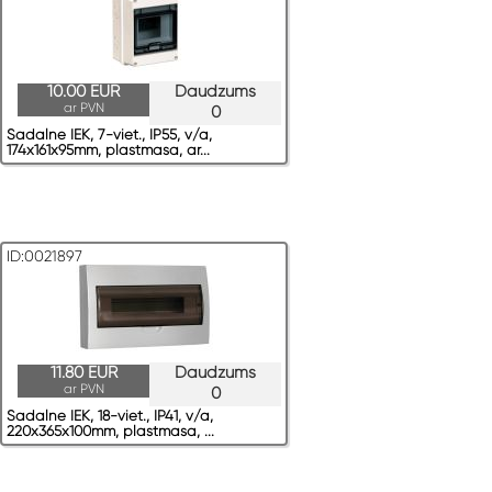
10.00 EUR
Daudzums
ar PVN
0
Sadalne IEK, 7-viet., IP55, v/a,
174x161x95mm, plastmasa, ar...
ID:0021897
11.80 EUR
Daudzums
ar PVN
0
Sadalne IEK, 18-viet., IP41, v/a,
220x365x100mm, plastmasa, ...