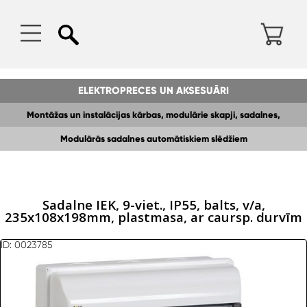
ELEKTROPRECES UN AKSESUĀRI
Montāžas un instalācijas kārbas, modulārie skapji, sadalnes,
Modulārās sadalnes automātiskiem slēdžiem
kopnes,DIN sliedes
Sadalne IEK, 9-viet., IP55, balts, v/a,
235x108x198mm, plastmasa, ar caursp. durvīm
ID: 0023785