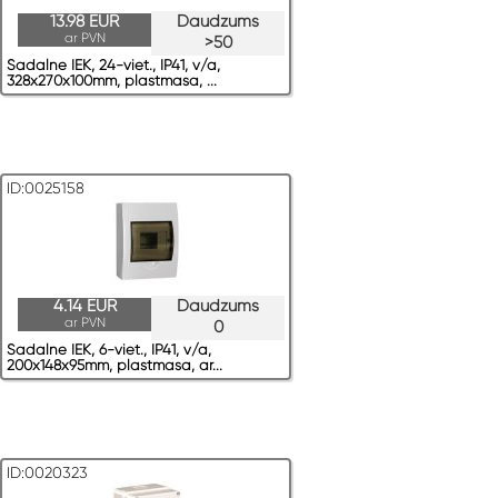
13.98 EUR
Daudzums
ar PVN
>50
Sadalne IEK, 24-viet., IP41, v/a,
328x270x100mm, plastmasa, ...
ID:0025158
4.14 EUR
Daudzums
ar PVN
0
Sadalne IEK, 6-viet., IP41, v/a,
200x148x95mm, plastmasa, ar...
ID:0020323