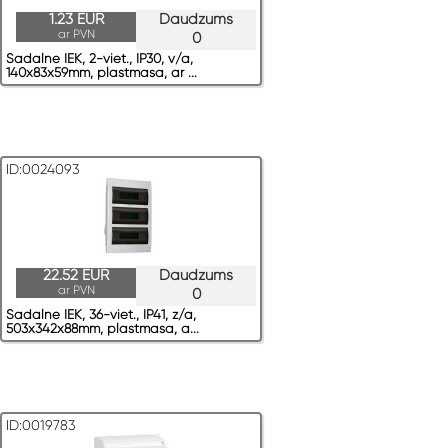
1.23 EUR
Daudzums
ar PVN
0
Sadalne IEK, 2-viet., IP30, v/a,
140x83x59mm, plastmasa, ar ...
ID:0024093
22.52 EUR
Daudzums
ar PVN
0
Sadalne IEK, 36-viet., IP41, z/a,
503x342x88mm, plastmasa, a...
ID:0019783