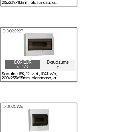
215x239x113mm, plastmasa, a...
ID:0020927
8.09 EUR
Daudzums
ar PVN
0
Sadalne IEK, 12-viet., IP41, v/a,
200x255x95mm, plastmasa, a...
ID:0020926