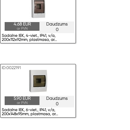
4.68 EUR
Daudzums
ar PVN
0
Sadalne IEK, 4-viet., IP41, v/a,
200x112x92mm, plastmasa, ar...
ID:0022191
5.90 EUR
Daudzums
ar PVN
0
Sadalne IEK, 6-viet., IP41, v/a,
200x148x95mm, plastmasa, ar...