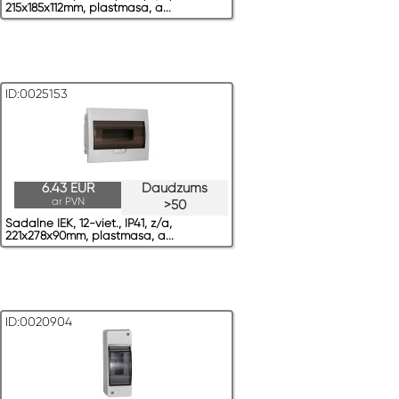
215x185x112mm, plastmasa, a...
ID:0025153
6.43 EUR
Daudzums
ar PVN
>50
Sadalne IEK, 12-viet., IP41, z/a,
221x278x90mm, plastmasa, a...
ID:0020904