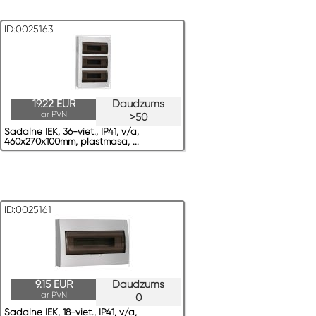
ID:0025163
19.22 EUR
Daudzums
ar PVN
>50
Sadalne IEK, 36-viet., IP41, v/a,
460x270x100mm, plastmasa, ...
ID:0025161
9.15 EUR
Daudzums
ar PVN
0
Sadalne IEK, 18-viet., IP41, v/a,