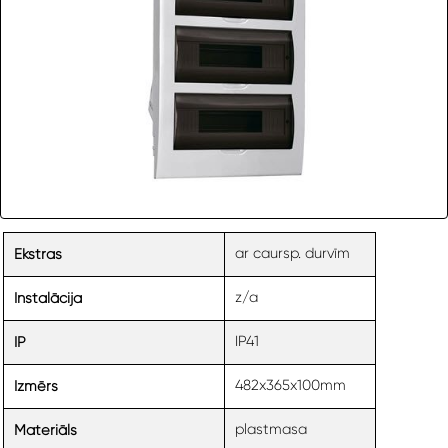
ar caursp. durvīm
Ekstras
z/a
Instalācija
IP41
IP
482x365x100mm
Izmērs
plastmasa
Materiāls