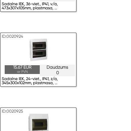
Sadalne IEK, 36-viet., IP41, v/a,
473x307x105mm, plastmasa, ...
ID:0020924
15.67 EUR
Daudzums
ar PVN
0
Sadalne IEK, 24-viet., IP41, z/a,
345x300x102mm, plastmasa, ...
ID:0020925