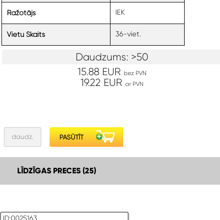
IEK
Ražotājs
36-viet.
Vietu Skaits
Daudzums: >50
15.88 EUR
bez PVN
19.22 EUR
ar PVN
LĪDZĪGAS PRECES (25)
ID:0025163