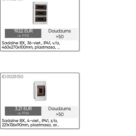
19.22 EUR
Daudzums
ar PVN
>50
Sadalne IEK, 36-viet., IP41, v/a,
460x270x100mm, plastmasa, ...
ID:0025150
3.21 EUR
Daudzums
ar PVN
>50
Sadalne IEK, 4-viet., IP41, z/a,
221x136x90mm, plastmasa, ar...