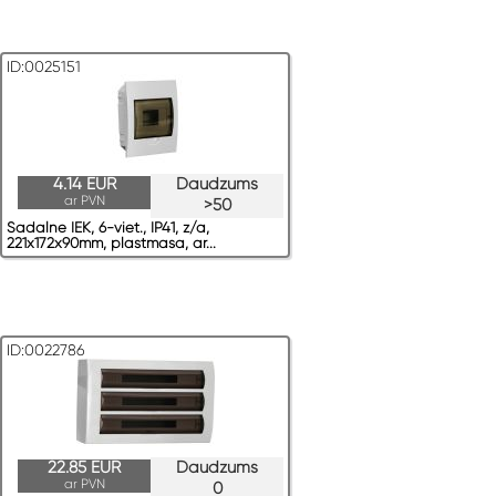
ID:0025151
4.14 EUR
Daudzums
ar PVN
>50
Sadalne IEK, 6-viet., IP41, z/a,
221x172x90mm, plastmasa, ar...
ID:0022786
22.85 EUR
Daudzums
ar PVN
0