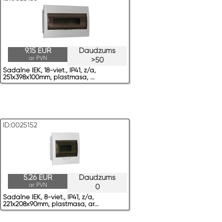
9.15 EUR
Daudzums
ar PVN
>50
Sadalne IEK, 18-viet., IP41, z/a,
251x398x100mm, plastmasa, ...
ID:0025152
5.26 EUR
Daudzums
ar PVN
0
Sadalne IEK, 8-viet., IP41, z/a,
221x208x90mm, plastmasa, ar...