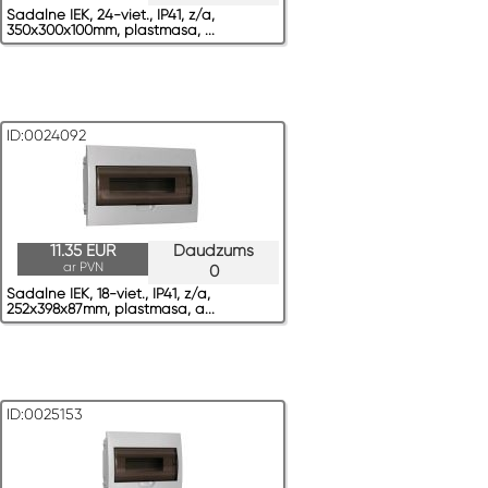
Sadalne IEK, 24-viet., IP41, z/a,
350x300x100mm, plastmasa, ...
ID:0024092
11.35 EUR
Daudzums
ar PVN
0
Sadalne IEK, 18-viet., IP41, z/a,
252x398x87mm, plastmasa, a...
ID:0025153