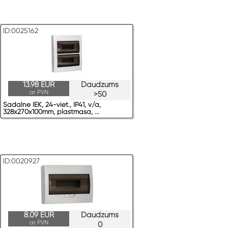
ID:0025162
13.98 EUR
Daudzums
ar PVN
>50
Sadalne IEK, 24-viet., IP41, v/a,
328x270x100mm, plastmasa, ...
ID:0020927
8.09 EUR
Daudzums
ar PVN
0