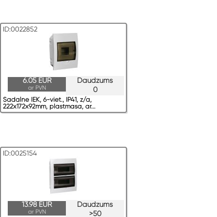
ID:0022852
6.05 EUR
Daudzums
ar PVN
0
Sadalne IEK, 6-viet., IP41, z/a,
222x172x92mm, plastmasa, ar...
ID:0025154
13.98 EUR
Daudzums
ar PVN
>50