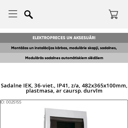
ELEKTROPRECES UN AKSESUĀRI
Montāžas un instalācijas kārbas, modulārie skapji, sadalnes,
Modulārās sadalnes automātiskiem slēdžiem
kopnes,DIN sliedes
Sadalne IEK, 36-viet., IP41, z/a, 482x365x100mm,
plastmasa, ar caursp. durvīm
ID: 0025155