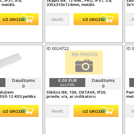
., IP31, v/a,
Skapis IEK, 12-viet., PRO, IP31, z/a,
Sad
 metāls
335x310x124mm, metāls
3x1
ID 0024722
ID 
Daudzums
0.00 EUR
Daudzums
bez PVN
0
0
oduļiem
Slēdzis IEK, 10A, OKTAVA, IP20,
Pam
S50-12-K03 pelēks
priede, v/a, ar indikatoru
met