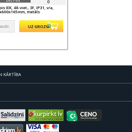
bez PVN
0
is IEK, 48-viet., 3F, IP31, v/a,
x600x165mm, metāls
N KĀRTĪBA