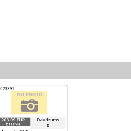
0023891
203.09 EUR
Daudzums
bez PVN
0