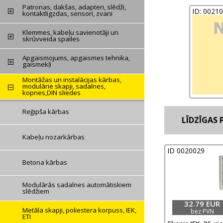
Patronas, dakšas, adapteri, slēdži,
ID: 0021
kontaktligzdas, sensori, zvani
Klemmes, kabeļu savienotāji un
skrūvveida spailes
Apgaismojums, apgaismes tehnika,
gaismekļi
Montāžas un instalācijas kārbas,
modulārie skapji, sadalnes,
kopnes,DIN sliedes
Reģipša kārbas
LĪDZĪGAS P
Kabeļu nozarkārbas
ID 0020029
Betona kārbas
Modulārās sadalnes automātiskiem
slēdžiem
32.79 EUR
Metāla skapji, poliestera korpuss, IEK,
bez PVN
ETI