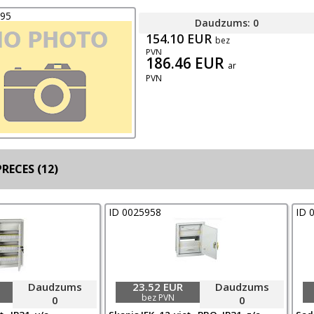
095
Daudzums: 0
154.10 EUR
bez
PVN
186.46 EUR
ar
PVN
RECES (12)
ID 0025958
ID 
Daudzums
23.52 EUR
Daudzums
bez PVN
0
0