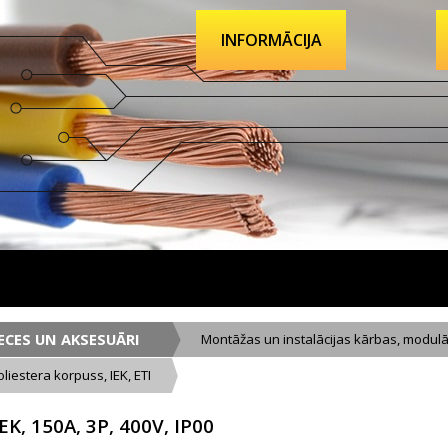
INFORMĀCIJA
ECES UN AKSESUĀRI
Montāžas un instalācijas kārbas, modulā
oliestera korpuss, IEK, ETI
IEK, 150A, 3P, 400V, IP00