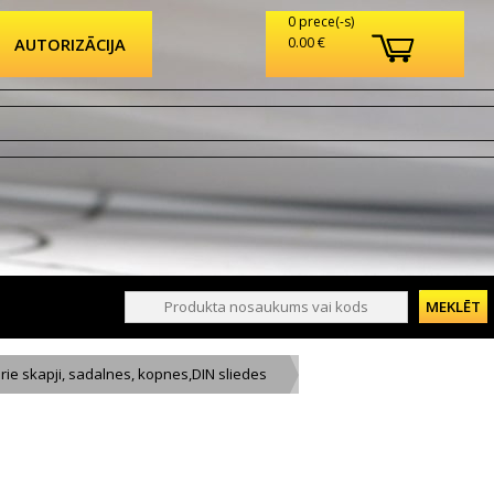
0 prece(-s)
AUTORIZĀCIJA
0.00 €
rie skapji, sadalnes, kopnes,DIN sliedes