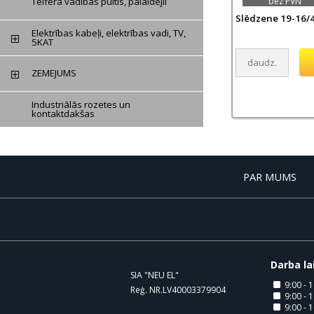
bez PVN
Telfera vadības pultis, palaidējii
Slēdzene 19-16/4
Elektrības kabeļi, elektrības vadi, TV,
5KAT
ZEMEJUMS
Industriālās rozetes un
kontaktdakšas
PAR MUMS
Darba la
SIA "NEU EL"
9:00 - 1
Reģ. NR.LV40003379904
9:00 - 1
9:00 - 1