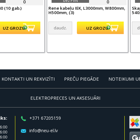
bez PVN
0
0
0 (10 gab.)
Rene kabeļu IEK, L3000mm, W800mm,
Skap
H500mm, (3)
540
KONTAKTI UN REKVIZĪTI
PREČU PIEGĀDE
NOTEIKUMI U
ELEKTROPRECES UN AKSESUĀRI
iks:
+371 67205159
6:00
info@neu-el.lv
6:00
6:00