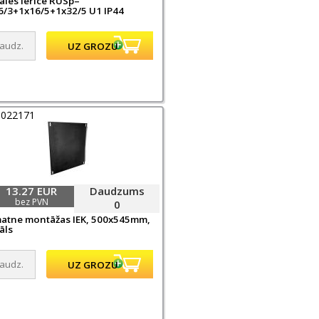
ales ierīce RUSp–
6/3+1x16/5+1x32/5 U1 IP44
0022171
13.27 EUR
Daudzums
bez PVN
0
atne montāžas IEK, 500x545mm,
āls