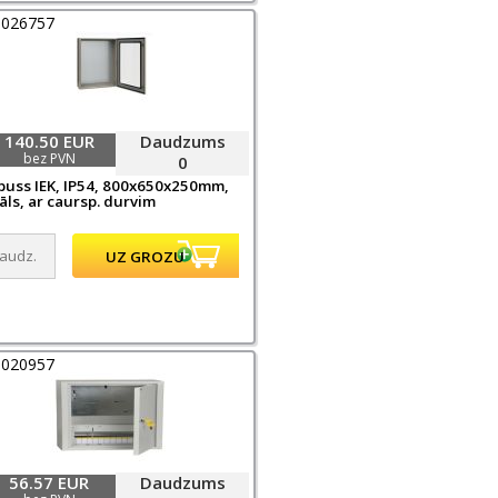
0026757
140.50 EUR
Daudzums
bez PVN
0
puss IEK, IP54, 800x650x250mm,
āls, ar caursp. durvim
0020957
56.57 EUR
Daudzums