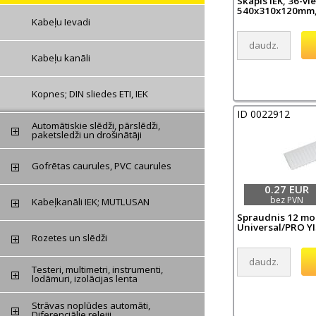
Skapis IEK, 36-viet
540x310x120mm,
Kabeļu Ievadi
Kabeļu kanāli
Kopnes; DIN sliedes ETI, IEK
ID 0022912
Automātiskie slēdži, pārslēdži,
paketsledži un drošinātāji
Gofrētas caurules, PVC caurules
0.27 EUR
bez PVN
Kabeļkanāli IEK; MUTLUSAN
Spraudnis 12 m
Universal/PRO YI
Rozetes un slēdži
Testeri, multimetri, instrumenti,
lodāmuri, izolācijas lenta
Strāvas noplūdes automāti,
Diferenciālie relejii