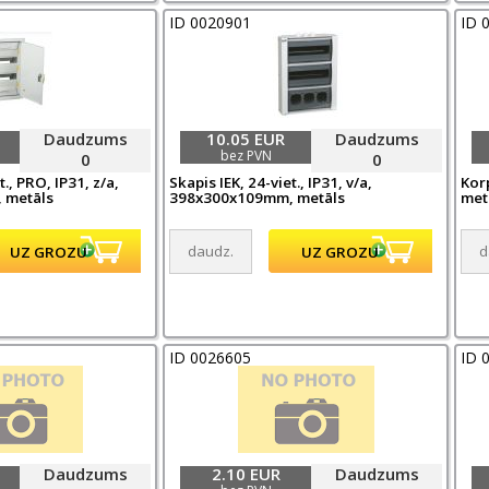
ID 0020901
ID 
Daudzums
10.05 EUR
Daudzums
bez PVN
0
0
t., PRO, IP31, z/a,
Skapis IEK, 24-viet., IP31, v/a,
Kor
 metāls
398x300x109mm, metāls
met
ID 0026605
ID 
Daudzums
2.10 EUR
Daudzums