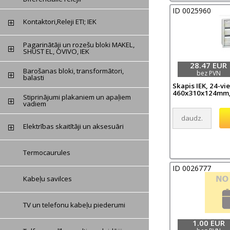
ID 0025960
Kontaktori,Releji ETI; IEK
Pagarinātāji un rozešu bloki MAKEL,
SHUST EL, OVIVO, IEK
28.47 EUR
Barošanas bloki, transformātori,
bez PVN
balasti
Skapis IEK, 24-vie
460x310x124mm,
Stiprinājumi plakaniem un apaļiem
vadiem
Elektrības skaitītāji un aksesuāri
Termocaurules
ID 0026777
Kabeļu savilces
TV un telefonu kabeļu piederumi
1.00 EUR