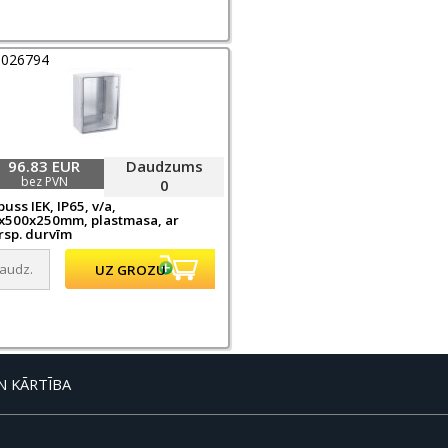
0026794
96.83 EUR
Daudzums
bez PVN
0
uss IEK, IP65, v/a,
x500x250mm, plastmasa, ar
rsp. durvīm
N KĀRTĪBA