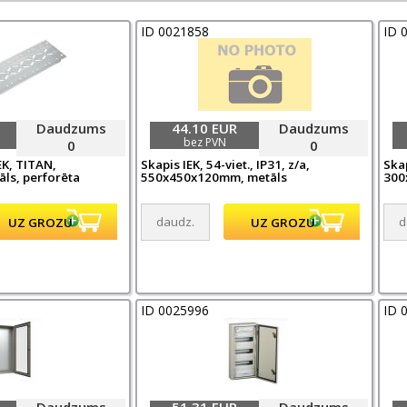
ID 0021858
ID 
Daudzums
44.10 EUR
Daudzums
bez PVN
0
0
EK, TITAN,
Skapis IEK, 54-viet., IP31, z/a,
Skap
ls, perforēta
550x450x120mm, metāls
300
ID 0025996
ID 
Daudzums
51.31 EUR
Daudzums