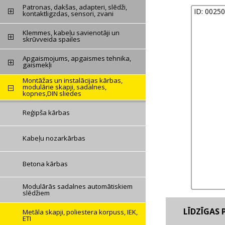
Patronas, dakšas, adapteri, slēdži,
ID: 0025
kontaktligzdas, sensori, zvani
Klemmes, kabeļu savienotāji un
skrūvveida spailes
Apgaismojums, apgaismes tehnika,
gaismekļi
Montāžas un instalācijas kārbas,
modulārie skapji, sadalnes,
kopnes,DIN sliedes
Reģipša kārbas
Kabeļu nozarkārbas
Betona kārbas
Modulārās sadalnes automātiskiem
slēdžiem
LĪDZĪGAS P
Metāla skapji, poliestera korpuss, IEK,
ETI