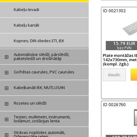
Kabeļu Ievadi
ID 0021302
Kabeļu kanāli
Kopnes; DIN sliedes ETI, IEK
15.79 EUR
bez PVN
Automātiskie slēdži, pārslēdži,
Plate montāžas I
paketsledži un drošinātāji
142x730mm, metā
(kompl. 2gb.)
Gofrētas caurules, PVC caurules
Kabeļkanāli IEK; MUTLUSAN
Rozetes un slēdži
ID 0026760
Testeri, multimetri, instrumenti,
lodāmuri, izolācijas lenta
Strāvas noplūdes automāti,
Diferenciālie relejii
190.79 EUR