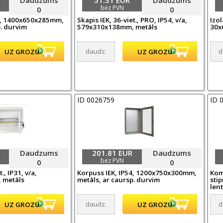
bez PVN
0
0
54, 1400x650x285mm,
Skapis IEK, 36-viet., PRO, IP54, v/a,
Izol
p. durvim
579x310x138mm, metāls
30x
ID 0026759
ID 
Daudzums
201.81 EUR
Daudzums
bez PVN
0
0
., IP31, v/a,
Korpuss IEK, IP54, 1200x750x300mm,
Kom
 metāls
metāls, ar caursp. durvim
sti
lent