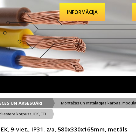
INFORMĀCIJA
ECES UN AKSESUĀRI
Montāžas un instalācijas kārbas, modulā
oliestera korpuss, IEK, ETI
IEK, 9-viet., IP31, z/a, 580x330x165mm, metāls