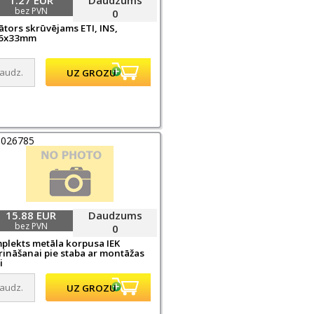
bez PVN
0
ātors skrūvējams ETI, INS,
6x33mm
0026785
15.88 EUR
Daudzums
bez PVN
0
plekts metāla korpusa IEK
prināšanai pie staba ar montāžas
i