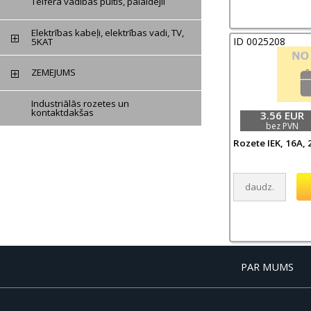
Telfera vadības pultis, palaidējii
Elektrības kabeļi, elektrības vadi, TV,
ID 0025208
5KAT
ZEMEJUMS
Industriālās rozetes un
kontaktdakšas
3.56 EUR
bez PVN
Rozete IEK, 16A,
PAR MUMS