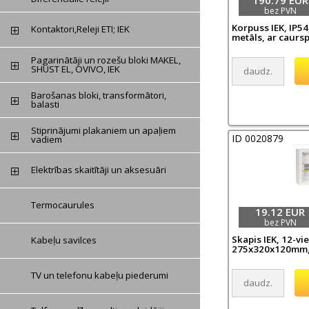
bez PVN
Korpuss IEK, IP
Kontaktori,Releji ETI; IEK
metāls, ar caurs
Pagarinātāji un rozešu bloki MAKEL,
SHUST EL, OVIVO, IEK
Barošanas bloki, transformātori,
balasti
Stiprinājumi plakaniem un apaļiem
ID 0020879
vadiem
Elektrības skaitītāji un aksesuāri
Termocaurules
19.12 EUR
bez PVN
Skapis IEK, 12-viet
Kabeļu savilces
275x320x120mm,
TV un telefonu kabeļu piederumi