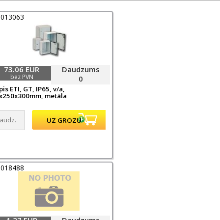
0013063
73.06 EUR
Daudzums
bez PVN
0
is ETI, GT, IP65, v/a,
x250x300mm, metāla
0018488
1.27 EUR
Daudzums