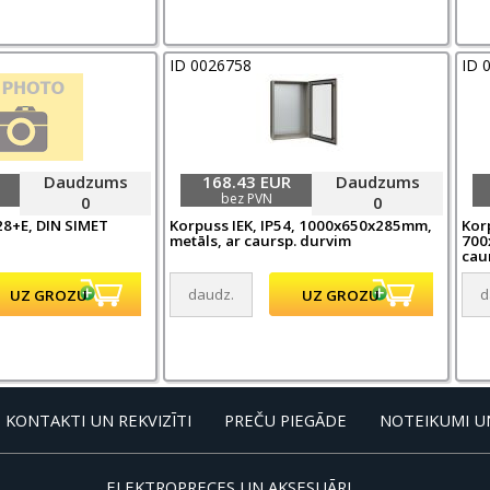
ID 0026758
ID 
Daudzums
168.43 EUR
Daudzums
bez PVN
0
0
 28+E, DIN SIMET
Korpuss IEK, IP54, 1000x650x285mm,
Korp
metāls, ar caursp. durvim
700
cau
KONTAKTI UN REKVIZĪTI
PREČU PIEGĀDE
NOTEIKUMI U
ELEKTROPRECES UN AKSESUĀRI