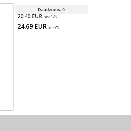
Daudzums: 0
20.40 EUR
bez PVN
24.69 EUR
ar PVN