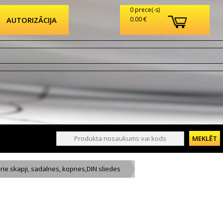
0 prece(-s)
AUTORIZĀCIJA
0.00 €
rie skapji, sadalnes, kopnes,DIN sliedes