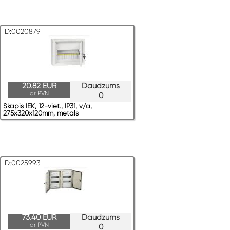
ID:0020879
20.82 EUR
Daudzums
ar PVN
0
Skapis IEK, 12-viet., IP31, v/a,
275x320x120mm, metāls
ID:0025993
73.40 EUR
Daudzums
ar PVN
0