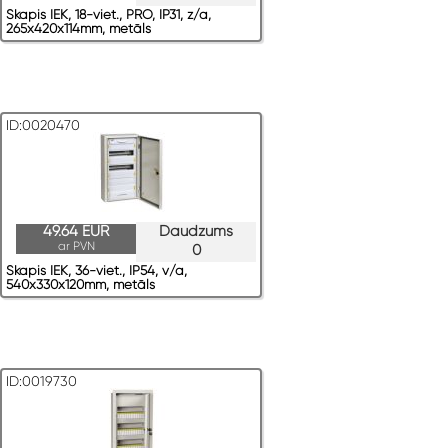
Skapis IEK, 18-viet., PRO, IP31, z/a,
265x420x114mm, metāls
ID:0020470
49.64 EUR
Daudzums
ar PVN
0
Skapis IEK, 36-viet., IP54, v/a,
540x330x120mm, metāls
ID:0019730