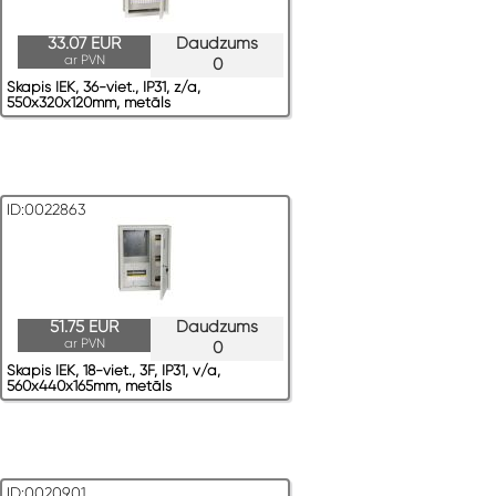
33.07 EUR
Daudzums
ar PVN
0
Skapis IEK, 36-viet., IP31, z/a,
550x320x120mm, metāls
ID:0022863
51.75 EUR
Daudzums
ar PVN
0
Skapis IEK, 18-viet., 3F, IP31, v/a,
560x440x165mm, metāls
ID:0020901