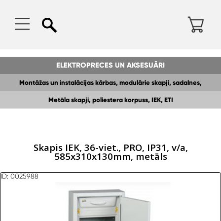
ELEKTROPRECES UN AKSESUĀRI
Montāžas un instalācijas kārbas, modulārie skapji, sadalnes,
Metāla skapji, poliestera korpuss, IEK, ETI
kopnes,DIN sliedes
Skapis IEK, 36-viet., PRO, IP31, v/a,
585x310x130mm, metāls
ID: 0025988