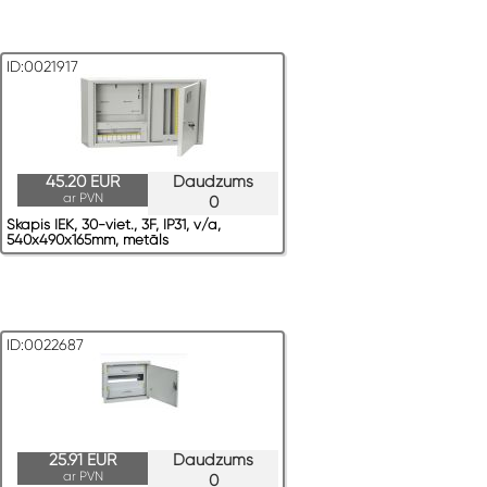
ID:0021917
45.20 EUR
Daudzums
ar PVN
0
Skapis IEK, 30-viet., 3F, IP31, v/a,
540x490x165mm, metāls
ID:0022687
25.91 EUR
Daudzums
ar PVN
0