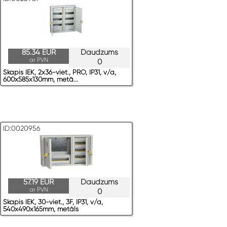
85.34 EUR
Daudzums
ar PVN
0
Skapis IEK, 2x36-viet., PRO, IP31, v/a,
600x585x130mm, metā...
ID:0020956
57.19 EUR
Daudzums
ar PVN
0
Skapis IEK, 30-viet., 3F, IP31, v/a,
540x490x165mm, metāls