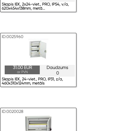
Skapis IEK, 2x24-viet., PRO, IP54, v/a,
620x454x138mm, metā...
ID:0025960
31.00 EUR
Daudzums
ar PVN
0
Skapis IEK, 24-viet., PRO, IP31, z/a,
460x310x124mm, metāls
ID:0020028