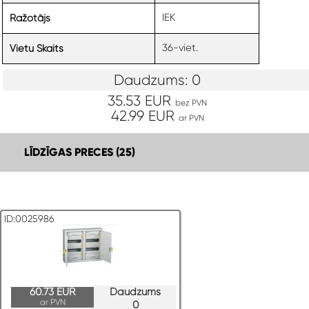
IEK
Ražotājs
36-viet.
Vietu Skaits
Daudzums: 0
35.53 EUR
bez PVN
42.99 EUR
ar PVN
LĪDZĪGAS PRECES (25)
ID:0025986
60.73 EUR
Daudzums
ar PVN
0