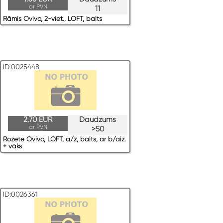
ar PVN
11
Rāmis Ovivo, 2-viet., LOFT, balts
ID:0025448
2.70 EUR
Daudzums
ar PVN
>50
Rozete Ovivo, LOFT, a/z, balts, ar b/aiz.
+ vāks
ID:0026361