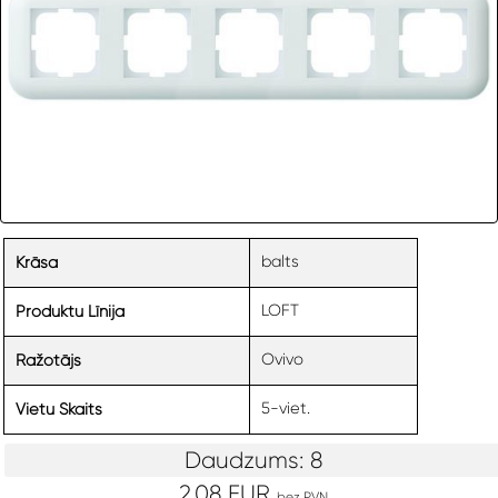
balts
Krāsa
LOFT
Produktu Līnija
Ovivo
Ražotājs
5-viet.
Vietu Skaits
Daudzums: 8
2.08 EUR
bez PVN