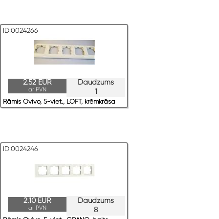
ID:0024266
2.52 EUR
Daudzums
ar PVN
1
Rāmis Ovivo, 5-viet., LOFT, krēmkrāsa
ID:0024246
2.10 EUR
Daudzums
ar PVN
8