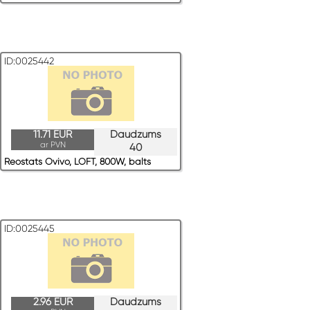
ID:0025442
11.71 EUR
Daudzums
ar PVN
40
Reostats Ovivo, LOFT, 800W, balts
ID:0025445
2.96 EUR
Daudzums