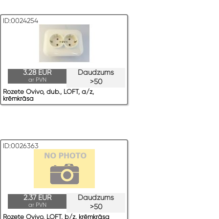
ID:0024254
3.28 EUR
Daudzums
ar PVN
>50
Rozete Ovivo, dub., LOFT, a/z,
krēmkrāsa
ID:0026363
2.37 EUR
Daudzums
ar PVN
>50
Rozete Ovivo, LOFT, b/z, krēmkrāsa