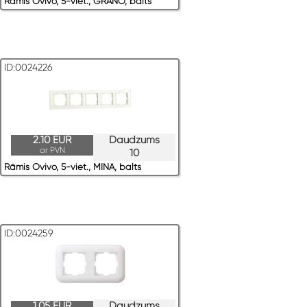
Rāmis Ovivo, 5-viet., GRANO, balts
ID:0024226
2.10 EUR
Daudzums
ar PVN
10
Rāmis Ovivo, 5-viet., MINA, balts
ID:0024259
1.05 EUR
Daudzums