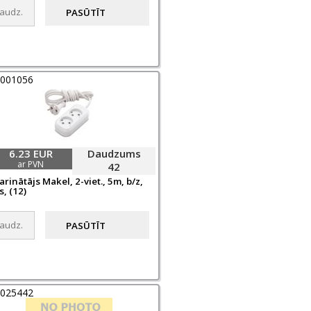
0001056
6.23 EUR
Daudzums
ar PVN
42
rinātājs Makel, 2-viet., 5m, b/z,
s, (12)
0025442