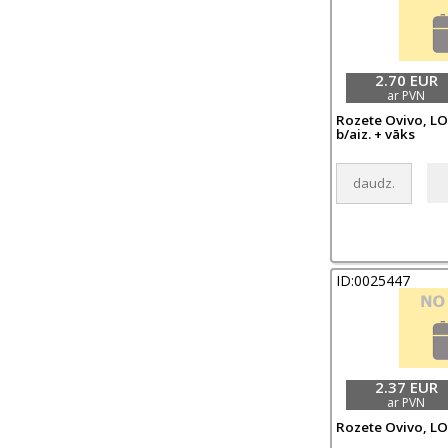
2.70 EUR
ar PVN
Rozete Ovivo, LOF
b/aiz. + vāks
ID:0025447
2.37 EUR
ar PVN
Rozete Ovivo, LOF