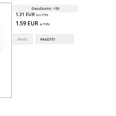
Daudzums: >50
1.31 EUR
bez PVN
1.59 EUR
ar PVN