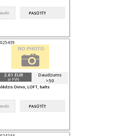
0025439
2.61 EUR
Daudzums
ar PVN
>50
slēdzis Ovivo, LOFT, balts
0024244