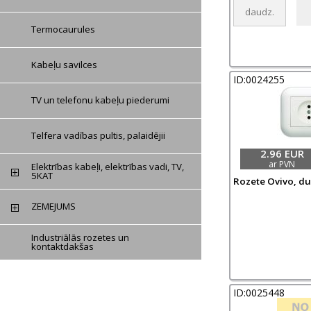
Termocaurules
Kabeļu savilces
ID:0024255
TV un telefonu kabeļu piederumi
Telfera vadības pultis, palaidējii
2.96 EUR
ar PVN
Elektrības kabeļi, elektrības vadi, TV,
5KAT
Rozete Ovivo, dub
ZEMEJUMS
Industriālās rozetes un
kontaktdakšas
ID:0025448