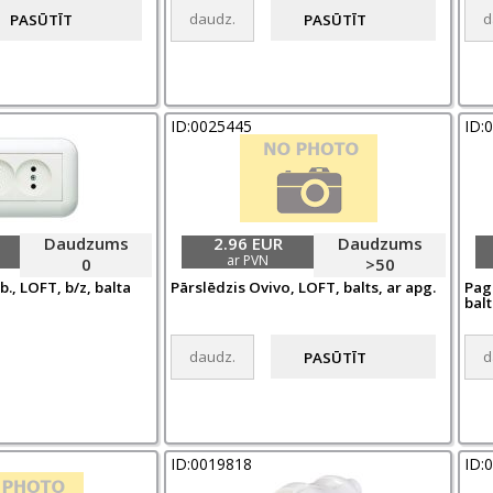
ID:0025445
ID:
Daudzums
2.96 EUR
Daudzums
ar PVN
0
>50
., LOFT, b/z, balta
Pārslēdzis Ovivo, LOFT, balts, ar apg.
Paga
balt
ID:0019818
ID: