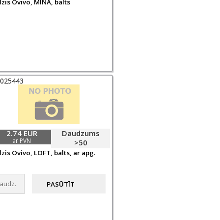
zis Ovivo, MINA, balts
0025443
2.74 EUR
Daudzums
ar PVN
>50
zis Ovivo, LOFT, balts, ar apg.