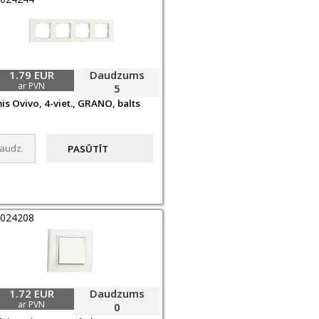
1.79 EUR
Daudzums
ar PVN
5
is Ovivo, 4-viet., GRANO, balts
0024208
1.72 EUR
Daudzums
ar PVN
0