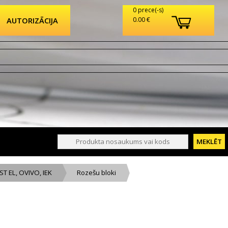
0 prece(-s)
AUTORIZĀCIJA
0.00 €
ST EL, OVIVO, IEK
Rozešu bloki