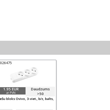
0026475
1.95 EUR
Daudzums
ar PVN
>50
šu bloks Ovivo, 3-viet., b/z, balts,