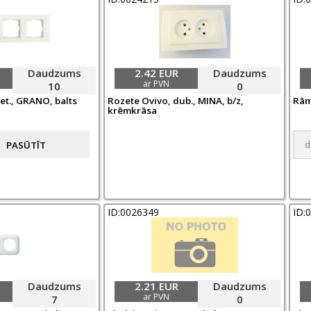
Daudzums
2.42 EUR
Daudzums
ar PVN
10
0
et., GRANO, balts
Rozete Ovivo, dub., MINA, b/z,
Rām
krēmkrāsa
ID:0026349
ID:
Daudzums
2.21 EUR
Daudzums
ar PVN
7
0