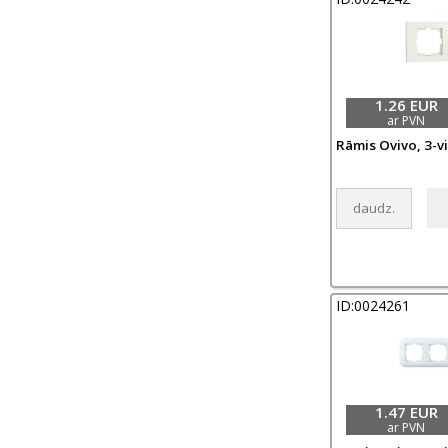
1.26 EUR
ar PVN
Rāmis Ovivo, 3-vi
ID:0024261
1.47 EUR
ar PVN