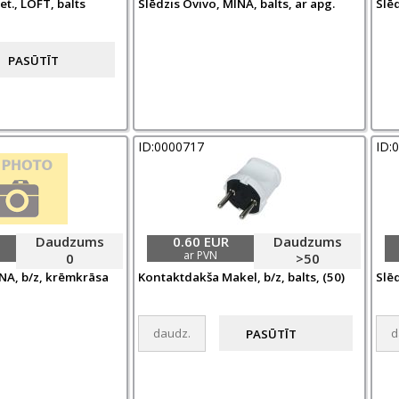
et., LOFT, balts
Slēdzis Ovivo, MINA, balts, ar apg.
Slēd
ID:0000717
ID:
Daudzums
0.60 EUR
Daudzums
ar PVN
0
>50
NA, b/z, krēmkrāsa
Kontaktdakša Makel, b/z, balts, (50)
Slēd