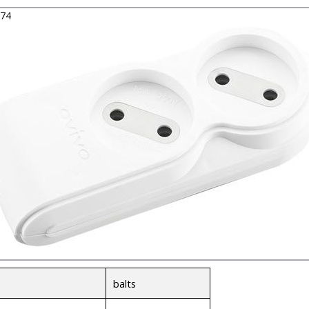
474
balts