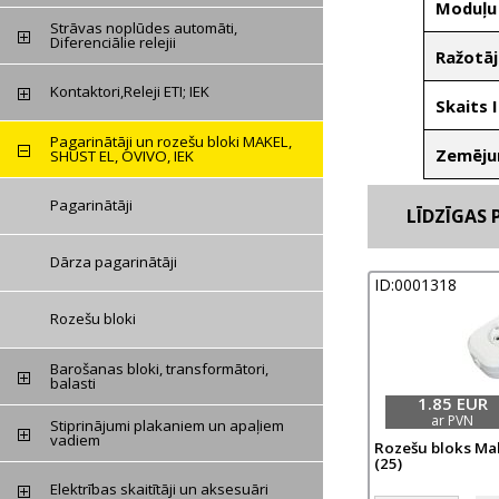
Moduļu
Strāvas noplūdes automāti,
Diferenciālie relejii
Ražotāj
Kontaktori,Releji ETI; IEK
Skaits 
Pagarinātāji un rozešu bloki MAKEL,
Zemēj
SHUST EL, OVIVO, IEK
Pagarinātāji
LĪDZĪGAS P
Dārza pagarinātāji
ID:0001318
Rozešu bloki
Barošanas bloki, transformātori,
balasti
1.85 EUR
ar PVN
Stiprinājumi plakaniem un apaļiem
vadiem
Rozešu bloks Makel
(25)
Elektrības skaitītāji un aksesuāri