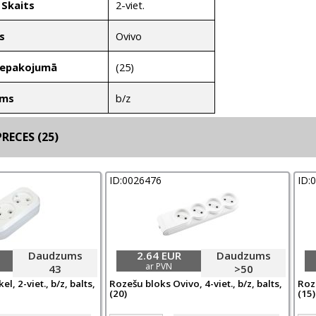
2-viet.
 Skaits
Ovivo
s
(25)
Iepakojumā
b/z
ums
RECES (25)
ID:0026476
ID:
Daudzums
2.64 EUR
Daudzums
ar PVN
43
>50
, 2-viet., b/z, balts,
Rozešu bloks Ovivo, 4-viet., b/z, balts,
Roze
(20)
(15)