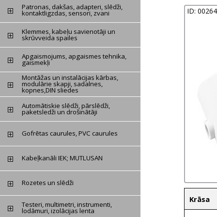
Patronas, dakšas, adapteri, slēdži,
ID: 0026
kontaktligzdas, sensori, zvani
Klemmes, kabeļu savienotāji un
skrūvveida spailes
Apgaismojums, apgaismes tehnika,
gaismekļi
Montāžas un instalācijas kārbas,
modulārie skapji, sadalnes,
kopnes,DIN sliedes
Automātiskie slēdži, pārslēdži,
paketsledži un drošinātāji
Gofrētas caurules, PVC caurules
Kabeļkanāli IEK; MUTLUSAN
Rozetes un slēdži
Krāsa
Testeri, multimetri, instrumenti,
lodāmuri, izolācijas lenta