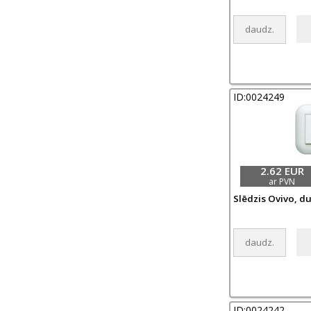
ID:0024249
2.62 EUR
ar PVN
Slēdzis Ovivo, du
ID:0024242