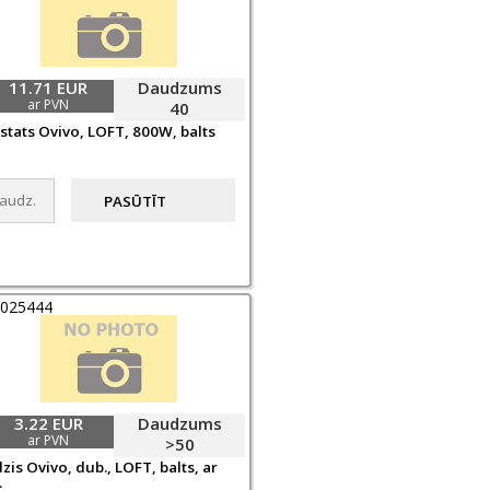
11.71 EUR
Daudzums
ar PVN
40
stats Ovivo, LOFT, 800W, balts
0025444
3.22 EUR
Daudzums
ar PVN
>50
zis Ovivo, dub., LOFT, balts, ar
.