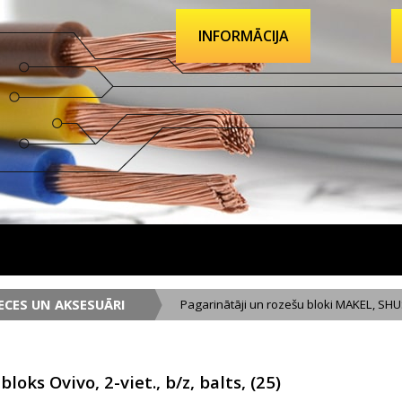
INFORMĀCIJA
ECES UN AKSESUĀRI
Pagarinātāji un rozešu bloki MAKEL, SHU
loks Ovivo, 2-viet., b/z, balts, (25)