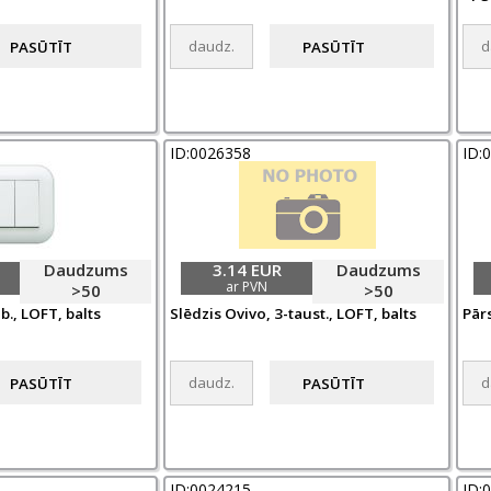
ID:0026358
ID:
Daudzums
3.14 EUR
Daudzums
ar PVN
>50
>50
b., LOFT, balts
Slēdzis Ovivo, 3-taust., LOFT, balts
Pār
ID:0024215
ID: