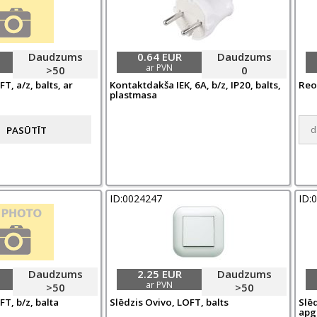
Daudzums
0.64 EUR
Daudzums
ar PVN
>50
0
T, a/z, balts, ar
Kontaktdakša IEK, 6A, b/z, IP20, balts,
Reo
plastmasa
ID:0024247
ID:
Daudzums
2.25 EUR
Daudzums
ar PVN
>50
>50
T, b/z, balta
Slēdzis Ovivo, LOFT, balts
Slēd
apg