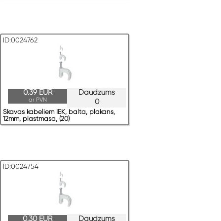
ID:0024762
0.39 EUR
Daudzums
ar PVN
0
Skavas kabeļiem IEK, balta, plakans,
12mm, plastmasa, (20)
ID:0024754
0.30 EUR
Daudzums