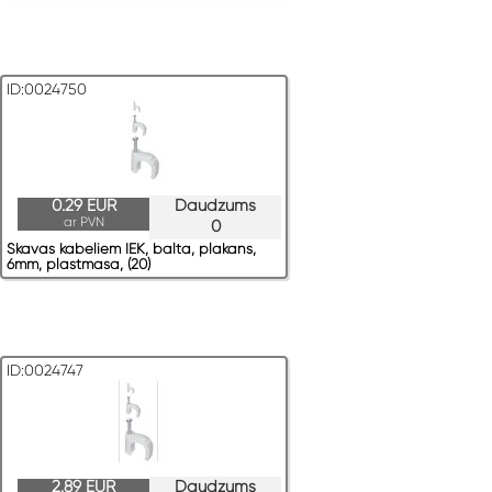
ID:0024750
0.29 EUR
Daudzums
ar PVN
0
Skavas kabeļiem IEK, balta, plakans,
6mm, plastmasa, (20)
ID:0024747
2.89 EUR
Daudzums