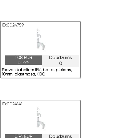
ID:0024759
1.08 EUR
Daudzums
ar PVN
0
Skavas kabeļiem IEK, balta, plakans,
10mm, plastmasa, (100)
ID:0024141
0.74 EUR
Daudzums