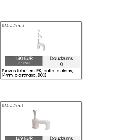
ID:0024763
1.80 EUR
Daudzums
ar PVN
0
Skavas kabeļiem IEK, balta, plakans,
14mm, plastmasa, (100)
ID:0024761
1.69 EUR
Daudzums