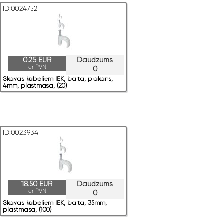
ID:0024752
0.25 EUR
Daudzums
ar PVN
0
Skavas kabeļiem IEK, balta, plakans,
4mm, plastmasa, (20)
ID:0023934
18.50 EUR
Daudzums
ar PVN
0
Skavas kabeļiem IEK, balta, 35mm,
plastmasa, (100)