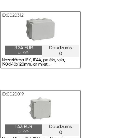
ID:0020312
3.24 EUR
Daudzums
ar PVN
0
Nozarkārba IEK, IP44, pelēks, v/a,
190x140x120mm, ar mikst...
ID:0020019
1.43 EUR
Daudzums
ar PVN
0