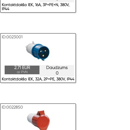
Kontaktdakša IEK, 16A, 3P+PE+N, 380V,
IP44
ID:0023001
2.71 EUR
Daudzums
ar PVN
0
Kontaktdakša IEK, 32A, 2P+PE, 380V, IP44
ID:0022850