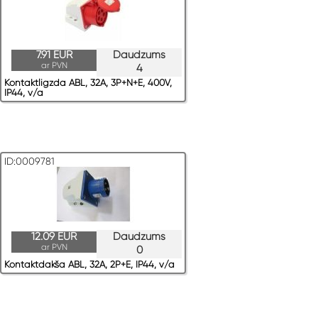
7.91 EUR
Daudzums
ar PVN
4
Kontaktligzda ABL, 32A, 3P+N+E, 400V,
IP44, v/a
ID:0009781
12.09 EUR
Daudzums
ar PVN
0
Kontaktdakša ABL, 32A, 2P+E, IP44, v/a