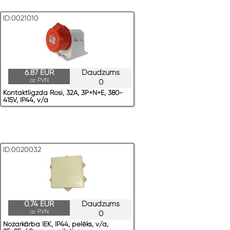
ID:0021010
6.87 EUR
Daudzums
ar PVN
0
Kontaktligzda Rosi, 32A, 3P+N+E, 380-
415V, IP44, v/a
ID:0020032
0.74 EUR
Daudzums
ar PVN
0
Nozarkārba IEK, IP44, pelēks, v/a,