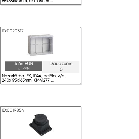
85x85x40mm, ar mikstiem...
ID:0020317
4.66 EUR
Daudzums
ar PVN
0
Nozarkārba IEK, IP44, pelēks, v/a,
240x195x165mm, KM41277 ...
ID:0019854