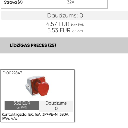
32A
Strāva (A)
Daudzums: 0
4.57 EUR
bez PVN
5.53 EUR
ar PVN
LĪDZĪGAS PRECES (25)
ID:0022843
3.52 EUR
Daudzums
ar PVN
0
Kontaktligzda IEK, 16A, 3P+PE+N, 380V,
IP44, v/a