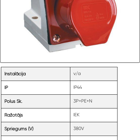
v/a
Instalācija
IP44
IP
3P+PE+N
Polus Sk.
IEK
Ražotājs
380V
Spriegums (V)