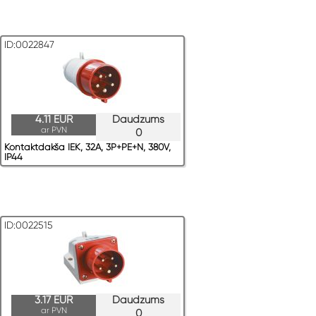
ID:0022847
4.11 EUR
Daudzums
ar PVN
0
Kontaktdakša IEK, 32A, 3P+PE+N, 380V,
IP44
ID:0022515
3.17 EUR
Daudzums
ar PVN
0