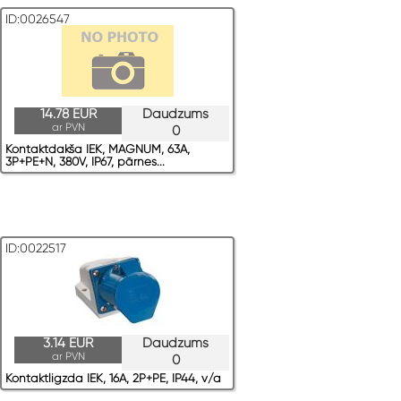
ID:0026547
14.78 EUR
Daudzums
ar PVN
0
Kontaktdakša IEK, MAGNUM, 63A,
3P+PE+N, 380V, IP67, pārnes...
ID:0022517
3.14 EUR
Daudzums
ar PVN
0
Kontaktligzda IEK, 16A, 2P+PE, IP44, v/a