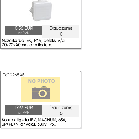
0.56 EUR
Daudzums
ar PVN
0
Nozarkārba IEK, IP44, pelēks, v/a,
70x70x40mm, ar mikstiem...
ID:0026548
17.97 EUR
Daudzums
ar PVN
0
Kontaktligzda IEK, MAGNUM, 63A,
3P+PE+N, ar vāku, 380V, IP6...