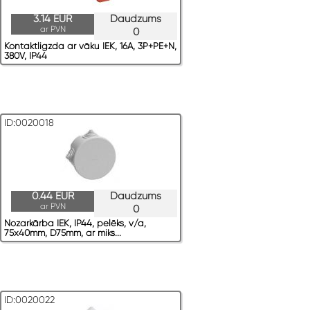
3.14 EUR
Daudzums
ar PVN
0
Kontaktligzda ar vāku IEK, 16A, 3P+PE+N,
380V, IP44
ID:0020018
0.44 EUR
Daudzums
ar PVN
0
Nozarkārba IEK, IP44, pelēks, v/a,
75x40mm, D75mm, ar miks...
ID:0020022