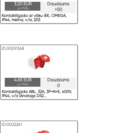
3.20 EUR
Daudzums
ar PVN
>50
Kontaktligzda ar vāku IEK, OMEGA,
IP44, melna, v/a, (20)
ID:0009368
4.65 EUR
Daudzums
ar PVN
0
Kontaktligzda ABL, 32A, 3P+N+E, 400V,
IP44, v/a (Analogs D52...
ID:0022261