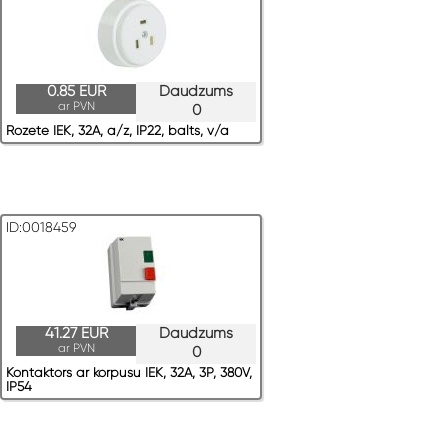
0.85 EUR
Daudzums
ar PVN
0
Rozete IEK, 32A, a/z, IP22, balts, v/a
ID:0018459
41.27 EUR
Daudzums
ar PVN
0
Kontaktors ar korpusu IEK, 32A, 3P, 380V,
IP54