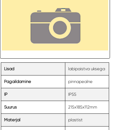
labipaistva uksega
Lisad
pinnapealne
Pagaildamine
IP55
IP
215x185x112mm
Suurus
plastist
Materjal