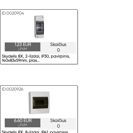
ID:0020904
1.23 EUR
Skaičius
į.PVM
0
Skydelis IEK, 2-lizdai, IP30, pavirрinis,
140x83x59mm, plas...
ID:0020926
6.60 EUR
Skaičius
į.PVM
0
Skydelis IEK, 8-lizdai, IP41, pavirрinis,