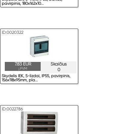
pavirрinis, 180x162x10...
ID:0020322
7.83 EUR
Skaičius
į.PVM
0
Skydelis IEK, 5-lizdai, IP55, pavirрinis,
156x118x95mm, pla...
ID:0022786