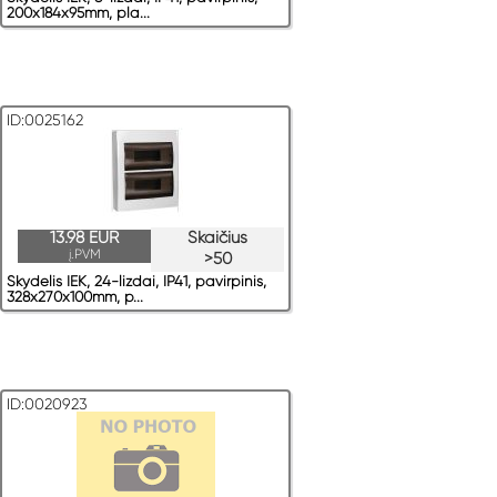
200x184x95mm, pla...
ID:0025162
13.98 EUR
Skaičius
į.PVM
>50
Skydelis IEK, 24-lizdai, IP41, pavirрinis,
328x270x100mm, p...
ID:0020923