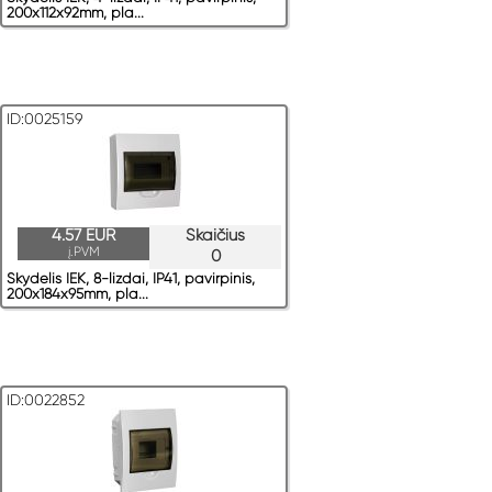
200x112x92mm, pla...
ID:0025159
4.57 EUR
Skaičius
į.PVM
0
Skydelis IEK, 8-lizdai, IP41, pavirрinis,
200x184x95mm, pla...
ID:0022852