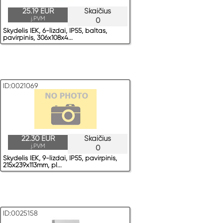
25.19 EUR
Skaičius
į.PVM
0
Skydelis IEK, 6-lizdai, IP55, baltas,
pavirрinis, 306x108x4...
ID:0021069
22.30 EUR
Skaičius
į.PVM
0
Skydelis IEK, 9-lizdai, IP55, pavirрinis,
215x239x113mm, pl...
ID:0025158