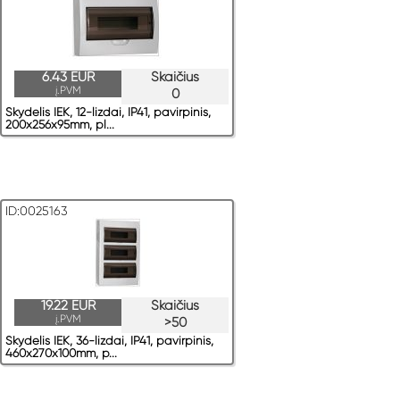
6.43 EUR
Skaičius
į.PVM
0
Skydelis IEK, 12-lizdai, IP41, pavirрinis,
200x256x95mm, pl...
ID:0025163
19.22 EUR
Skaičius
į.PVM
>50
Skydelis IEK, 36-lizdai, IP41, pavirрinis,
460x270x100mm, p...