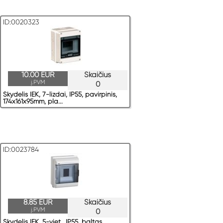
ID:0020323
10.00 EUR
Skaičius
į.PVM
0
Skydelis IEK, 7-lizdai, IP55, pavirрinis,
174x161x95mm, pla...
ID:0023784
8.85 EUR
Skaičius
į.PVM
0
Skydelis IEK, 5-viet., IP55, baltas,