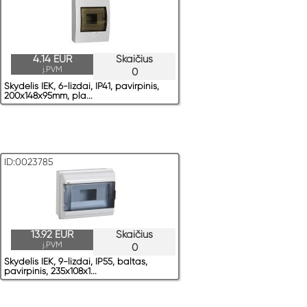
4.14 EUR
Skaičius
į.PVM
0
Skydelis IEK, 6-lizdai, IP41, pavirрinis,
200x148x95mm, pla...
ID:0023785
13.92 EUR
Skaičius
į.PVM
0
Skydelis IEK, 9-lizdai, IP55, baltas,
pavirрinis, 235x108x1...