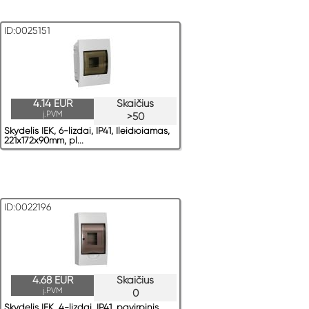
ID:0025151
4.14 EUR
Skaičius
į.PVM
>50
Skydelis IEK, 6-lizdai, IP41, Ileidюiamas,
221x172x90mm, pl...
ID:0022196
4.68 EUR
Skaičius
į.PVM
0
Skydelis IEK, 4-lizdai, IP41, pavirрinis,