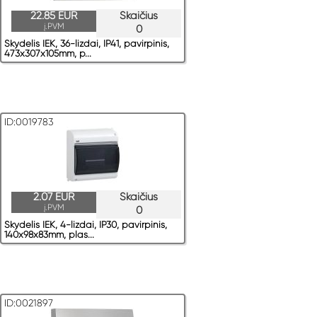
22.85 EUR
Skaičius
į.PVM
0
Skydelis IEK, 36-lizdai, IP41, pavirрinis,
473x307x105mm, p...
ID:0019783
2.07 EUR
Skaičius
į.PVM
0
Skydelis IEK, 4-lizdai, IP30, pavirрinis,
140x98x83mm, plas...
ID:0021897