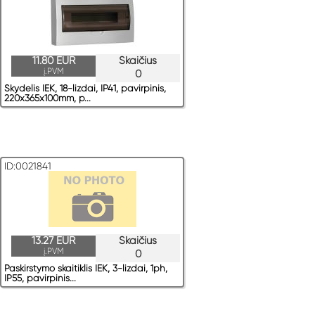
11.80 EUR
Skaičius
į.PVM
0
Skydelis IEK, 18-lizdai, IP41, pavirрinis,
220x365x100mm, p...
ID:0021841
13.27 EUR
Skaičius
į.PVM
0
Paskirstymo skaitiklis IEK, 3-lizdai, 1ph,
IP55, pavirрinis...