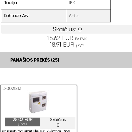
IEK
Tootja
6-te.
Kohtade Arv
Skaičius: 0
15.62 EUR
Be PVM
18.91 EUR
į.PVM
PANAŠIOS PREKĖS (25)
ID:0021813
25.03 EUR
Skaičius
į.PVM
0
Paskirstymo skaitiklis IEK, 6-lizdai, 3ph,