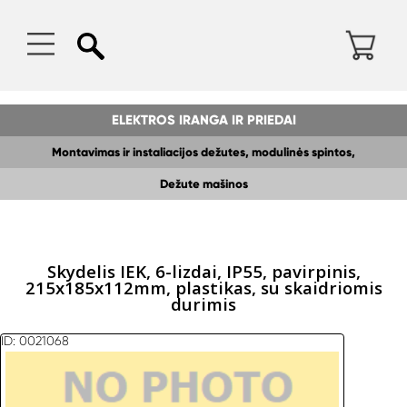
ELEKTROS IRANGA IR PRIEDAI
Montavimas ir instaliacijos dežutes, modulinės spintos,
paskirstymo dežes
Dežute mašinos
Skydelis IEK, 6-lizdai, IP55, pavirрinis,
215x185x112mm, plastikas, su skaidriomis
durimis
ID: 0021068