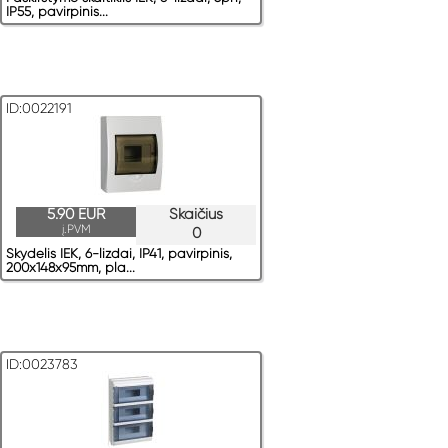
IP55, pavirрinis...
ID:0022191
5.90 EUR
Skaičius
į.PVM
0
Skydelis IEK, 6-lizdai, IP41, pavirрinis,
200x148x95mm, pla...
ID:0023783