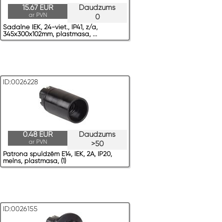
15.67 EUR
Daudzums
ar PVN
0
Sadalne IEK, 24-viet., IP41, z/a,
345x300x102mm, plastmasa, ...
ID:0026228
0.48 EUR
Daudzums
ar PVN
>50
Patrona spuldzēm E14, IEK, 2A, IP20,
melns, plastmasa, (1)
ID:0026155