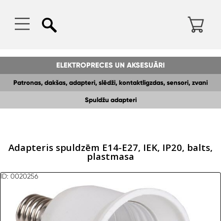
ELEKTROPRECES UN AKSESUĀRI
Patronas, dakšas, adapteri, slēdži, kontaktligzdas, sensori, zvani
Spuldžu adapteri
Adapteris spuldzēm E14-E27, IEK, IP20, balts,
plastmasa
ID: 0020256