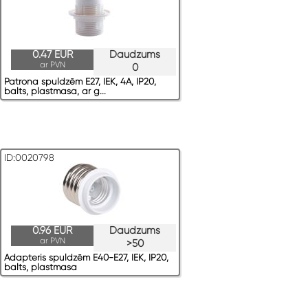
0.47 EUR
Daudzums
ar PVN
0
Patrona spuldzēm E27, IEK, 4A, IP20,
balts, plastmasa, ar g...
ID:0020798
0.96 EUR
Daudzums
ar PVN
>50
Adapteris spuldzēm E40-E27, IEK, IP20,
balts, plastmasa