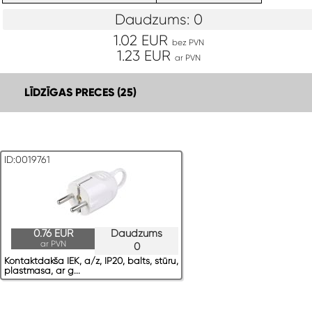
Daudzums: 0
1.02 EUR
bez PVN
1.23 EUR
ar PVN
LĪDZĪGAS PRECES (25)
ID:0019761
0.76 EUR
Daudzums
ar PVN
0
Kontaktdakša IEK, a/z, IP20, balts, stūru,
plastmasa, ar g...