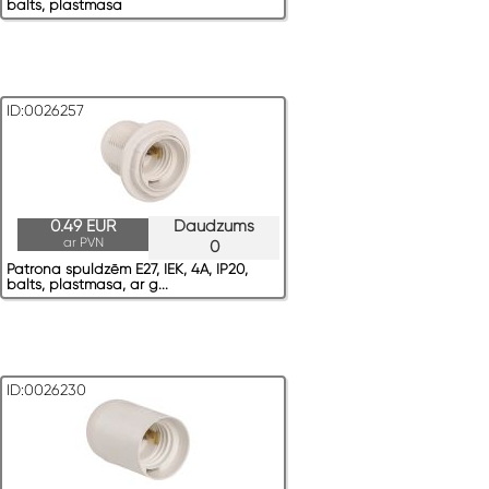
balts, plastmasa
ID:0026257
0.49 EUR
Daudzums
ar PVN
0
Patrona spuldzēm E27, IEK, 4A, IP20,
balts, plastmasa, ar g...
ID:0026230