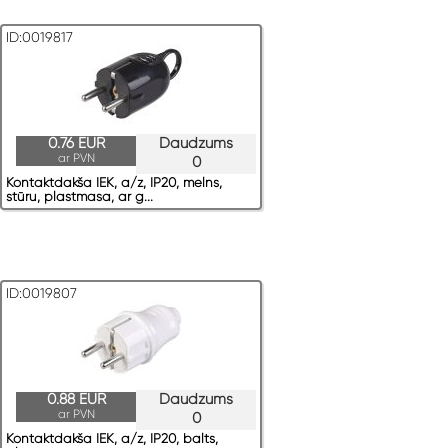
ID:0019817
0.76 EUR
Daudzums
ar PVN
0
Kontaktdakša IEK, a/z, IP20, melns,
stūru, plastmasa, ar g...
ID:0019807
0.88 EUR
Daudzums
ar PVN
0
Kontaktdakša IEK, a/z, IP20, balts,