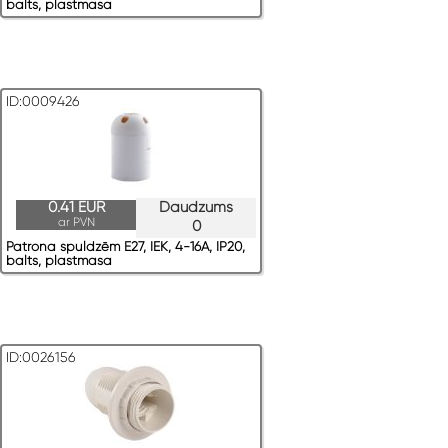
balts, plastmasa
ID:0009426
0.41 EUR
Daudzums
ar PVN
0
Patrona spuldzēm E27, IEK, 4-16A, IP20,
balts, plastmasa
ID:0026156