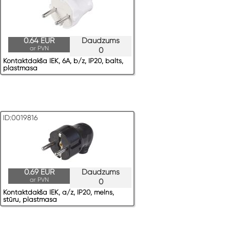
0.64 EUR
Daudzums
ar PVN
0
Kontaktdakša IEK, 6A, b/z, IP20, balts,
plastmasa
ID:0019816
0.69 EUR
Daudzums
ar PVN
0
Kontaktdakša IEK, a/z, IP20, melns,
stūru, plastmasa