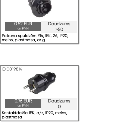
0.52 EUR
Daudzums
ar PVN
>50
Patrona spuldzēm E14, IEK, 2A, IP20,
melns, plastmasa, ar g...
ID:0019814
0.76 EUR
Daudzums
ar PVN
0
Kontaktdakša IEK, a/z, IP20, melns,
plastmasa