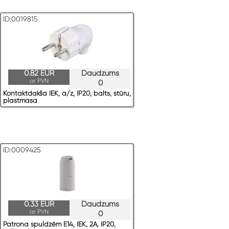
ID:0019815
0.82 EUR
Daudzums
ar PVN
0
Kontaktdakša IEK, a/z, IP20, balts, stūru,
plastmasa
ID:0009425
0.33 EUR
Daudzums
ar PVN
0
Patrona spuldzēm E14, IEK, 2A, IP20,