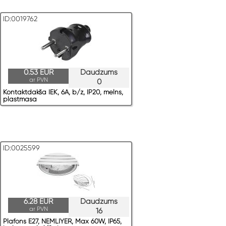
ID:0019762
0.53 EUR
Daudzums
ar PVN
0
Kontaktdakša IEK, 6A, b/z, IP20, melns,
plastmasa
ID:0025599
6.28 EUR
Daudzums
ar PVN
16
Plafons E27, NEMLIYER, Max 60W, IP65,