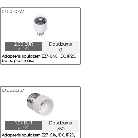
ID:0020797
2.00 EUR
Daudzums
ar PVN
0
Adapteris spuldzēm E27-E40, IEK, IP20,
balts, plastmasa
ID:0020257
1.07 EUR
Daudzums
ar PVN
>50
Adapteris spuldzēm E27-E14, IEK, IP20,