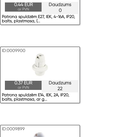
0.44 EUR
Daudzums
ar PVN
0
Patrona spuldzēm E27, IEK, 4-16A, IP20,
balts, plastmasa, (...
ID:0009900
0.37 EUR
Daudzums
ar PVN
22
Patrona spuldzēm E14, IEK, 2A, IP20,
balts, plastmasa, ar g...
ID:0009899