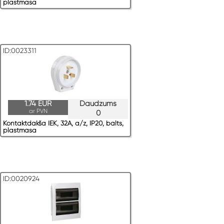
plastmasa
ID:0023311
1.74 EUR
Daudzums
ar PVN
0
Kontaktdakša IEK, 32A, a/z, IP20, balts,
plastmasa
ID:0020924