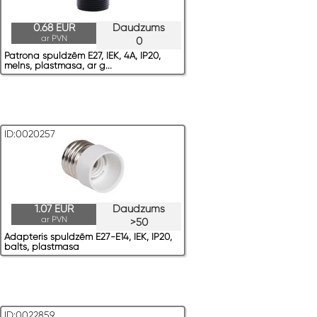
0.68 EUR
Daudzums
ar PVN
0
Patrona spuldzēm E27, IEK, 4A, IP20,
melns, plastmasa, ar g...
ID:0020257
1.07 EUR
Daudzums
ar PVN
>50
Adapteris spuldzēm E27-E14, IEK, IP20,
balts, plastmasa
ID:0022859