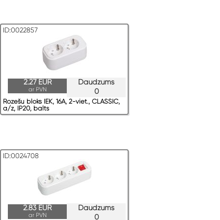
ID:0022857
2.27 EUR
Daudzums
ar PVN
0
Rozešu bloks IEK, 16A, 2-viet., CLASSIC,
a/z, IP20, balts
ID:0024708
2.83 EUR
Daudzums
ar PVN
0