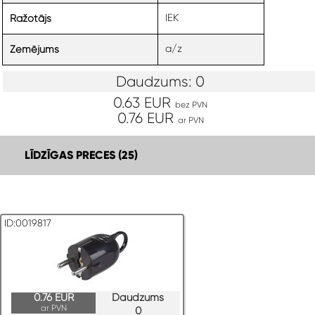
IEK
Ražotājs
a/z
Zemējums
Daudzums: 0
0.63 EUR
bez PVN
0.76 EUR
ar PVN
LĪDZĪGAS PRECES (25)
ID:0019817
0.76 EUR
Daudzums
ar PVN
0