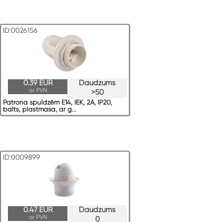
ID:0026156
0.39 EUR
Daudzums
ar PVN
>50
Patrona spuldzēm E14, IEK, 2A, IP20,
balts, plastmasa, ar g...
ID:0009899
0.47 EUR
Daudzums
ar PVN
0