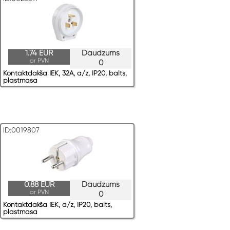
1.74 EUR
Daudzums
ar PVN
0
Kontaktdakša IEK, 32A, a/z, IP20, balts,
plastmasa
ID:0019807
0.88 EUR
Daudzums
ar PVN
0
Kontaktdakša IEK, a/z, IP20, balts,
plastmasa