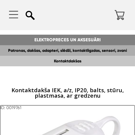
ELEKTROPRECES UN AKSESUĀRI
Patronas, dakšas, adapteri, slēdži, kontaktligzdas, sensori, zvani
Kontaktdakšas
Kontaktdakša IEK, a/z, IP20, balts, stūru,
plastmasa, ar gredzenu
ID: 0019761