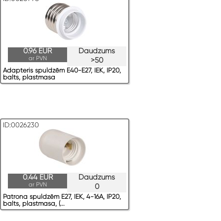
0.96 EUR
Daudzums
ar PVN
>50
Adapteris spuldzēm E40-E27, IEK, IP20,
balts, plastmasa
ID:0026230
0.44 EUR
Daudzums
ar PVN
0
Patrona spuldzēm E27, IEK, 4-16A, IP20,
balts, plastmasa, (...