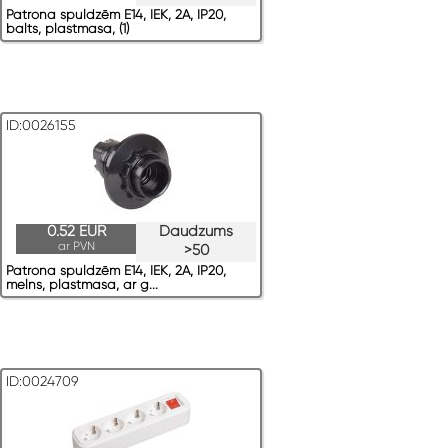
Patrona spuldzēm E14, IEK, 2A, IP20,
balts, plastmasa, (1)
ID:0026155
0.52 EUR
Daudzums
ar PVN
>50
Patrona spuldzēm E14, IEK, 2A, IP20,
melns, plastmasa, ar g...
ID:0024709