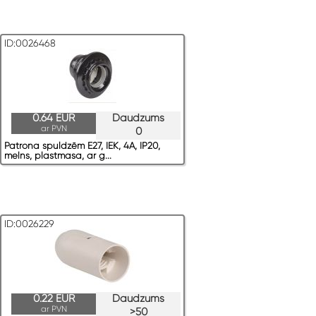
ID:0026468
0.64 EUR
Daudzums
ar PVN
0
Patrona spuldzēm E27, IEK, 4A, IP20,
melns, plastmasa, ar g...
ID:0026229
0.22 EUR
Daudzums
ar PVN
>50