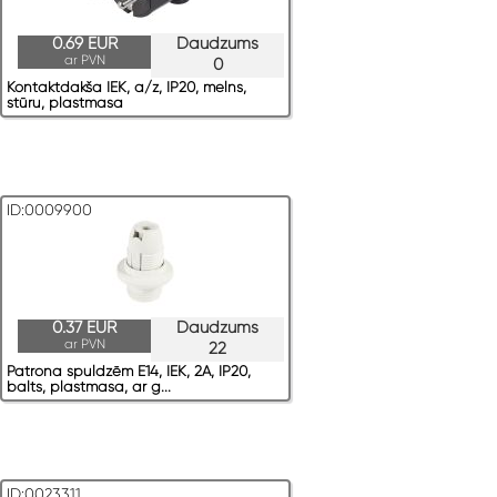
0.69 EUR
Daudzums
ar PVN
0
Kontaktdakša IEK, a/z, IP20, melns,
stūru, plastmasa
ID:0009900
0.37 EUR
Daudzums
ar PVN
22
Patrona spuldzēm E14, IEK, 2A, IP20,
balts, plastmasa, ar g...
ID:0023311