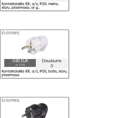
Kontaktdakša IEK, a/z, IP20, melns,
stūru, plastmasa, ar g...
ID:0019815
0.82 EUR
Daudzums
ar PVN
0
Kontaktdakša IEK, a/z, IP20, balts, stūru,
plastmasa
ID:0019816