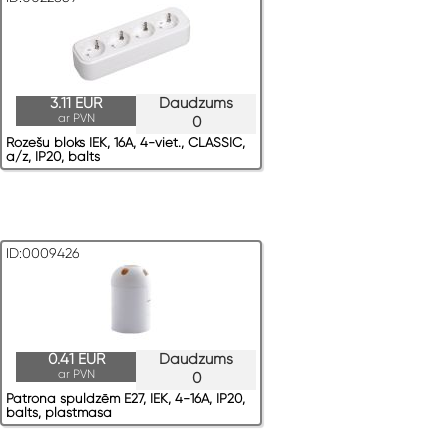
3.11 EUR
Daudzums
ar PVN
0
Rozešu bloks IEK, 16A, 4-viet., CLASSIC,
a/z, IP20, balts
ID:0009426
0.41 EUR
Daudzums
ar PVN
0
Patrona spuldzēm E27, IEK, 4-16A, IP20,
balts, plastmasa