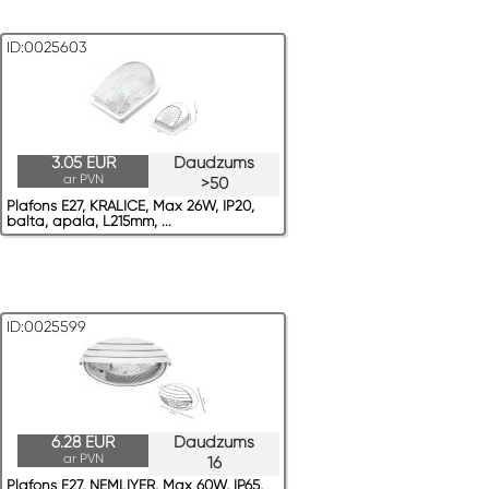
ID:0025603
3.05 EUR
Daudzums
ar PVN
>50
Plafons E27, KRALICE, Max 26W, IP20,
balta, apaļa, L215mm, ...
ID:0025599
6.28 EUR
Daudzums
ar PVN
16
Plafons E27, NEMLIYER, Max 60W, IP65,