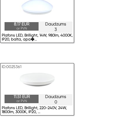
8.17 EUR
Daudzums
ar PVN
3
Plafons LED, Brillight, 14W, 980lm, 4000K,
IP20, balta, apa�...
ID:0025361
11.51 EUR
Daudzums
ar PVN
0
Plafons LED, Brillight, 220-240V, 24W,
1800lm, 3000K, IP20, ...