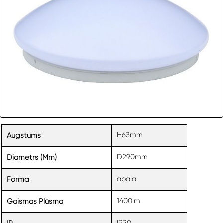
H63mm
Augstums
D290mm
Diametrs (mm)
apaļa
Forma
1400lm
Gaismas Plūsma
IP20