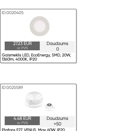
ID:0020405
27.23 EUR
Daudzums
ar PVN
0
Gaismeklis LED, EcoEnergy, SMD, 20W,
1360lm, 4000K, IP20
ID:0025589
4.48 EUR
Daudzums
ar PVN
>50
Plafons E27, VENUS, Max 60W, IP20,