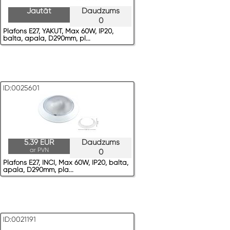
Jautāt
Daudzums
0
Plafons E27, YAKUT, Max 60W, IP20,
balta, apaļa, D290mm, pl...
ID:0025601
5.39 EUR
Daudzums
ar PVN
0
Plafons E27, INCI, Max 60W, IP20, balta,
apaļa, D290mm, pla...
ID:0021191