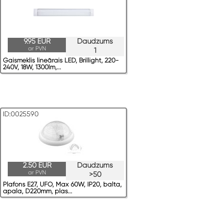
9.95 EUR
Daudzums
ar PVN
1
Gaismeklis lineārais LED, Brillight, 220-
240V, 18W, 1300lm,...
ID:0025590
2.50 EUR
Daudzums
ar PVN
>50
Plafons E27, UFO, Max 60W, IP20, balta,
apaļa, D220mm, plas...