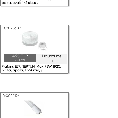
balta, ovals 1/2 siets...
ID:0025602
4.95 EUR
Daudzums
ar PVN
0
Plafons E27, NEPTUN, Max 75W, IP20,
balta, apaļa, D220mm, p...
ID:0024126