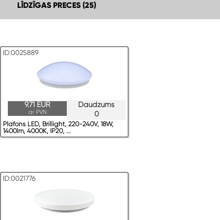
LĪDZĪGAS PRECES (25)
ID:0025889
9.71 EUR
Daudzums
ar PVN
0
Plafons LED, Brillight, 220-240V, 18W,
1400lm, 4000K, IP20, ...
ID:0021776