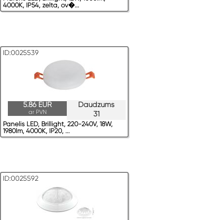
4000K, IP54, zelta, ov�...
ID:0025539
5.86 EUR
Daudzums
ar PVN
31
Panelis LED, Brillight, 220-240V, 18W,
1980lm, 4000K, IP20, ...
ID:0025592