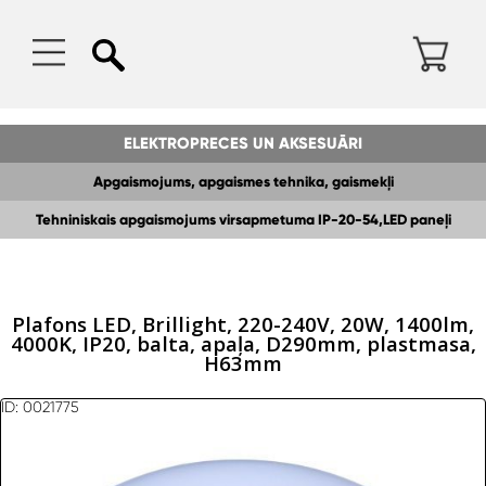
ELEKTROPRECES UN AKSESUĀRI
Apgaismojums, apgaismes tehnika, gaismekļi
Tehniniskais apgaismojums virsapmetuma IP-20-54,LED paneļi
Plafons LED, Brillight, 220-240V, 20W, 1400lm,
4000K, IP20, balta, apaļa, D290mm, plastmasa,
H63mm
ID: 0021775