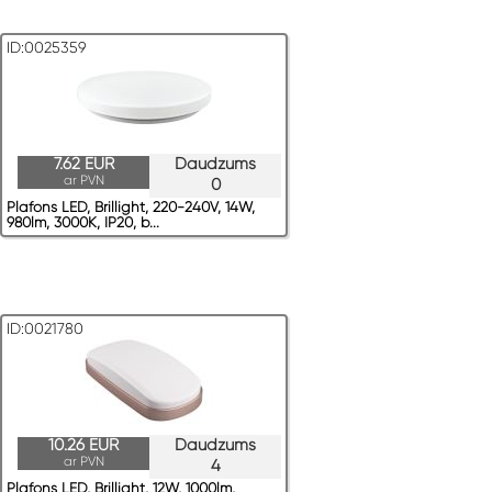
ID:0025359
7.62 EUR
Daudzums
ar PVN
0
Plafons LED, Brillight, 220-240V, 14W,
980lm, 3000K, IP20, b...
ID:0021780
10.26 EUR
Daudzums
ar PVN
4
Plafons LED, Brillight, 12W, 1000lm,