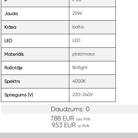
IP
20W
Jauda
balta
Krāsa
LED
LED
plastmasa
Materiāls
Brillight
Ražotājs
4000K
Spektrs
220-240V
Spriegums (V)
Daudzums: 0
7.88 EUR
bez PVN
9.53 EUR
ar PVN