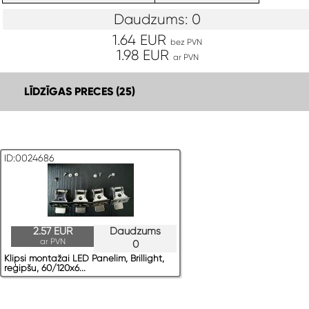
Daudzums: 0
1.64 EUR
bez PVN
1.98 EUR
ar PVN
LĪDZĪGAS PRECES (25)
ID:0024686
2.57 EUR
Daudzums
ar PVN
0
Klipsi montažai LED Panelim, Brillight,
reģipšu, 60/120x6...