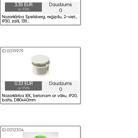
3.35 EUR
Daudzums
ar PVN
0
Nozarkārba Spelsberg, reģipšu, 2-viet.,
IP30, zaļš, 139...
ID:0019979
0.33 EUR
Daudzums
ar PVN
0
Nozarkārba IEK, betonam ar vāku, IP20,
balts, D80x40mm
ID:0012304