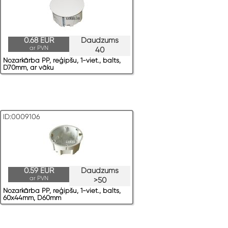
0.68 EUR
Daudzums
ar PVN
40
Nozarkārba PP, reģipšu, 1-viet., balts,
D70mm, ar vāku
ID:0009106
0.59 EUR
Daudzums
ar PVN
>50
Nozarkārba PP, reģipšu, 1-viet., balts,
60x44mm, D60mm