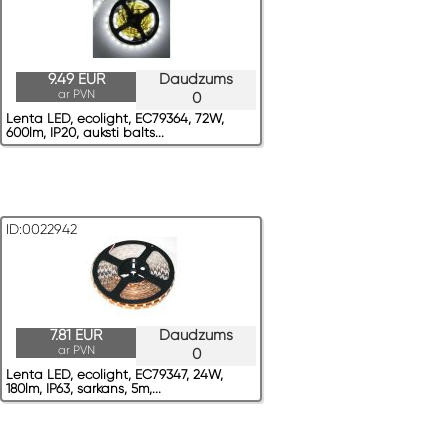
9.49 EUR
Daudzums
ar PVN
0
Lenta LED, ecolight, EC79364, 72W,
600lm, IP20, auksti balts...
ID:0022942
7.81 EUR
Daudzums
ar PVN
0
Lenta LED, ecolight, EC79347, 24W,
180lm, IP63, sarkans, 5m,...