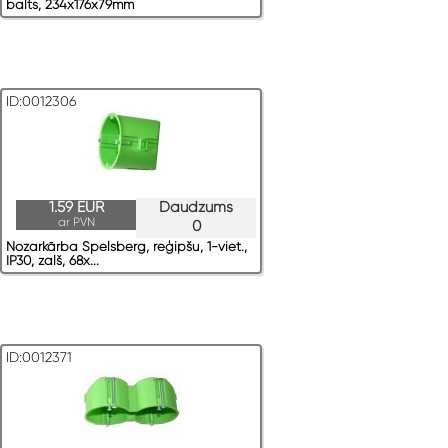
balts, 234x176x79mm
ID:0012306
1.59 EUR
Daudzums
ar PVN
0
Nozarkārba Spelsberg, reģipšu, 1-viet.,
IP30, zaļš, 68x...
ID:0012371