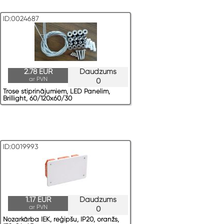
ID:0024687
2.78 EUR
Daudzums
ar PVN
0
Trose stiprinājumiem, LED Panelim,
Brillight, 60/120x60/30
ID:0019993
1.17 EUR
Daudzums
ar PVN
0
Nozarkārba IEK, reģipšu, IP20, oranžs,