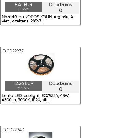
8.41 EUR
Daudzums
ar PVN
0
Nozarkārba KOPOS KOLIN, reģipšu, 4-
viet., dzeltens, 285x7...
ID:0022937
12.26 EUR
Daudzums
ar PVN
0
Lenta LED, ecolight, EC79354, 48W,
4500lm, 3000K, IP20, silt...
ID:0022940