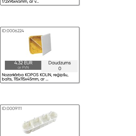
172x96x45mm, ar v...
ID:0006224
4.32 EUR
Daudzums
ar PVN
0
Nozarkārba KOPOS KOLIN, reģipšu,
balts, 115x115x45mm, ar ...
ID:0009111