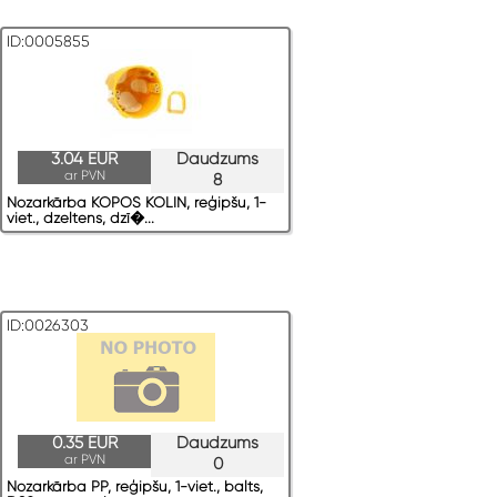
ID:0005855
3.04 EUR
Daudzums
ar PVN
8
Nozarkārba KOPOS KOLIN, reģipšu, 1-
viet., dzeltens, dzī�...
ID:0026303
0.35 EUR
Daudzums
ar PVN
0
Nozarkārba PP, reģipšu, 1-viet., balts,