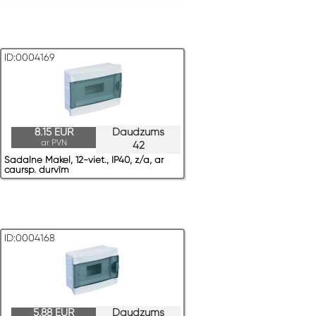
ID:0004169
8.15 EUR
Daudzums
ar PVN
42
Sadalne Makel, 12-viet., IP40, z/a, ar
caursp. durvīm
ID:0004168
5.88 EUR
Daudzums