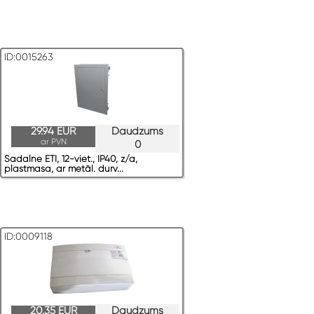
ID:0015263
29.94 EUR
Daudzums
ar PVN
0
Sadalne ETI, 12-viet., IP40, z/a,
plastmasa, ar metāl. durv...
ID:0009118
20.35 EUR
Daudzums