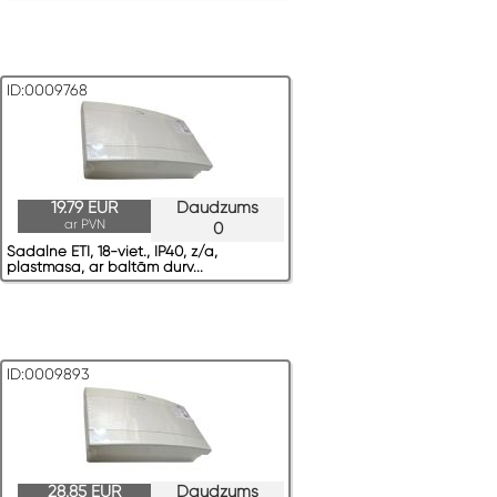
ID:0009768
19.79 EUR
Daudzums
ar PVN
0
Sadalne ETI, 18-viet., IP40, z/a,
plastmasa, ar baltām durv...
ID:0009893
28.85 EUR
Daudzums