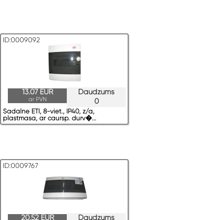
ID:0009092
13.07 EUR
Daudzums
ar PVN
0
Sadalne ETI, 8-viet., IP40, z/a,
plastmasa, ar caursp. durv�...
ID:0009767
20.52 EUR
Daudzums