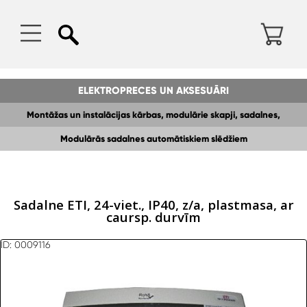
ELEKTROPRECES UN AKSESUĀRI
Montāžas un instalācijas kārbas, modulārie skapji, sadalnes,
Modulārās sadalnes automātiskiem slēdžiem
kopnes,DIN sliedes
Sadalne ETI, 24-viet., IP40, z/a, plastmasa, ar
caursp. durvīm
ID: 0009116