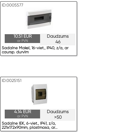
ID:0005577
10.51 EUR
Daudzums
ar PVN
46
Sadalne Makel, 16-viet., IP40, z/a, ar
caursp. durvīm
ID:0025151
4.14 EUR
Daudzums
ar PVN
>50
Sadalne IEK, 6-viet., IP41, z/a,
221x172x90mm, plastmasa, ar...