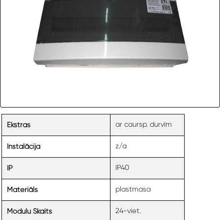
ar caursp. durvīm
Ekstras
z/a
Instalācija
IP40
IP
plastmasa
Materiāls
24-viet.
Moduļu Skaits