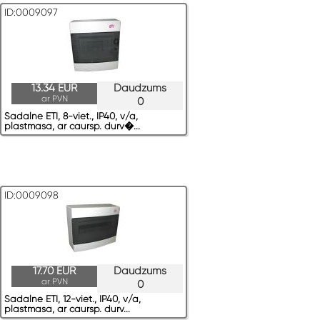
ID:0009097
13.34 EUR
Daudzums
ar PVN
0
Sadalne ETI, 8-viet., IP40, v/a,
plastmasa, ar caursp. durv�...
ID:0009098
17.70 EUR
Daudzums
ar PVN
0
Sadalne ETI, 12-viet., IP40, v/a,
plastmasa, ar caursp. durv...