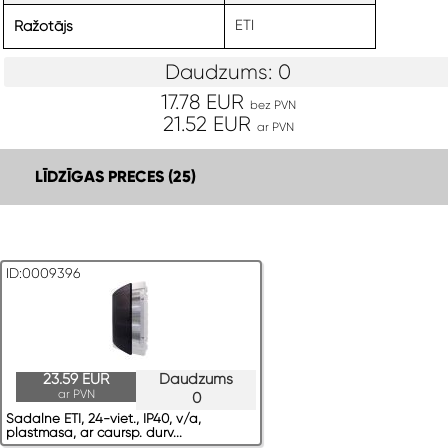
ETI
Ražotājs
Daudzums: 0
17.78 EUR
bez PVN
21.52 EUR
ar PVN
LĪDZĪGAS PRECES (25)
ID:0009396
23.59 EUR
Daudzums
ar PVN
0
Sadalne ETI, 24-viet., IP40, v/a,
plastmasa, ar caursp. durv...