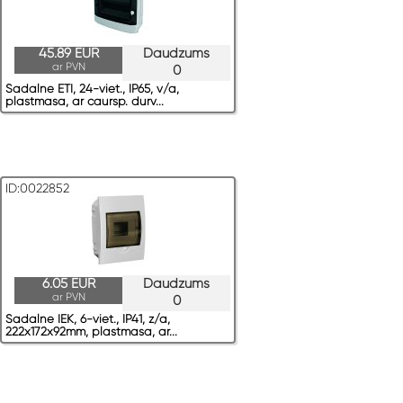
45.89 EUR
Daudzums
ar PVN
0
Sadalne ETI, 24-viet., IP65, v/a,
plastmasa, ar caursp. durv...
ID:0022852
6.05 EUR
Daudzums
ar PVN
0
Sadalne IEK, 6-viet., IP41, z/a,
222x172x92mm, plastmasa, ar...