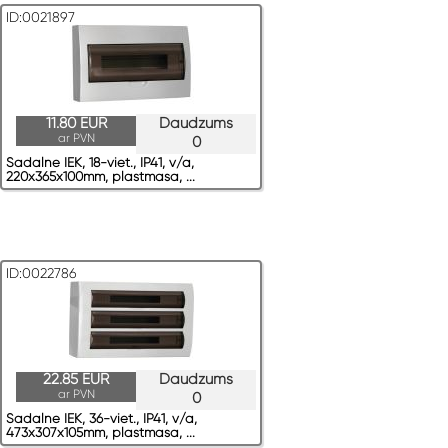
ID:0021897
11.80 EUR
Daudzums
ar PVN
0
Sadalne IEK, 18-viet., IP41, v/a,
220x365x100mm, plastmasa, ...
ID:0022786
22.85 EUR
Daudzums
ar PVN
0
Sadalne IEK, 36-viet., IP41, v/a,
473x307x105mm, plastmasa, ...