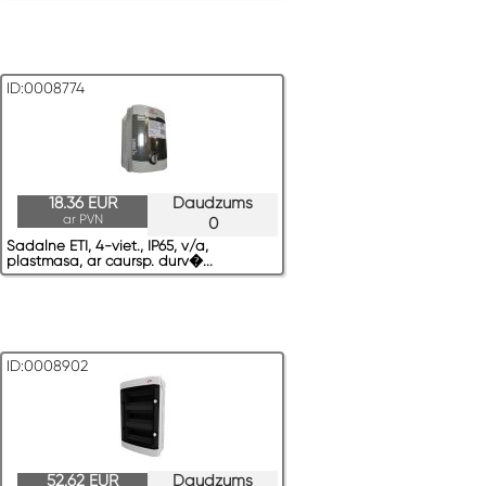
ID:0008774
18.36 EUR
Daudzums
ar PVN
0
Sadalne ETI, 4-viet., IP65, v/a,
plastmasa, ar caursp. durv�...
ID:0008902
52.62 EUR
Daudzums