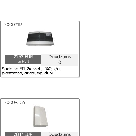
ID:0009116
21.52 EUR
Daudzums
ar PVN
0
Sadalne ETI, 24-viet., IP40, z/a,
plastmasa, ar caursp. durv...
ID:0009506
28.17 EUR
Daudzums