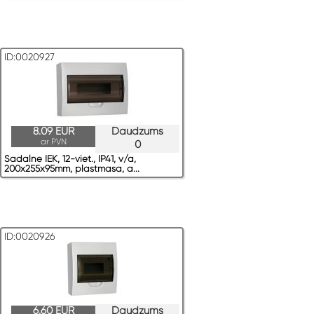
ID:0020927
8.09 EUR
Daudzums
ar PVN
0
Sadalne IEK, 12-viet., IP41, v/a,
200x255x95mm, plastmasa, a...
ID:0020926
6.60 EUR
Daudzums