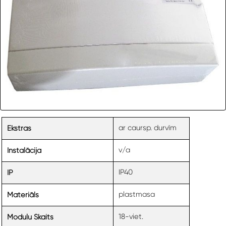
ar caursp. durvīm
Ekstras
v/a
Instalācija
IP40
IP
plastmasa
Materiāls
18-viet.
Moduļu Skaits