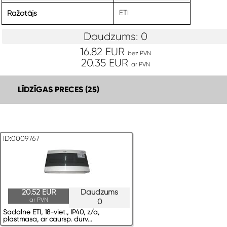
ETI
Ražotājs
Daudzums: 0
16.82 EUR
bez PVN
20.35 EUR
ar PVN
LĪDZĪGAS PRECES (25)
ID:0009767
20.52 EUR
Daudzums
ar PVN
0
Sadalne ETI, 18-viet., IP40, z/a,
plastmasa, ar caursp. durv...