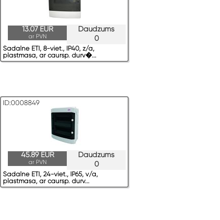
13.07 EUR
Daudzums
ar PVN
0
Sadalne ETI, 8-viet., IP40, z/a,
plastmasa, ar caursp. durv�...
ID:0008849
45.89 EUR
Daudzums
ar PVN
0
Sadalne ETI, 24-viet., IP65, v/a,
plastmasa, ar caursp. durv...