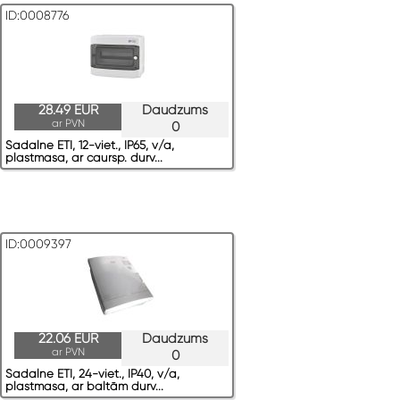
ID:0008776
28.49 EUR
Daudzums
ar PVN
0
Sadalne ETI, 12-viet., IP65, v/a,
plastmasa, ar caursp. durv...
ID:0009397
22.06 EUR
Daudzums
ar PVN
0
Sadalne ETI, 24-viet., IP40, v/a,
plastmasa, ar baltām durv...