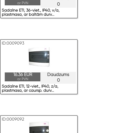
ar PVN
0
Sadalne ETI, 36-viet., IP40, v/a,
plastmasa, ar baltām durv...
ID:0009093
16.36 EUR
Daudzums
ar PVN
0
Sadalne ETI, 12-viet., IP40, z/a,
plastmasa, ar caursp. durv...
ID:0009092