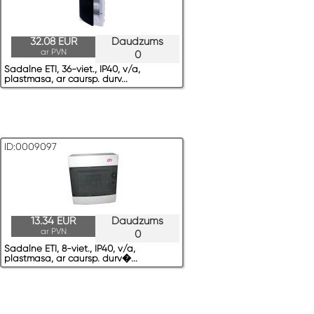
32.08 EUR
Daudzums
ar PVN
0
Sadalne ETI, 36-viet., IP40, v/a,
plastmasa, ar caursp. durv...
ID:0009097
13.34 EUR
Daudzums
ar PVN
0
Sadalne ETI, 8-viet., IP40, v/a,
plastmasa, ar caursp. durv�...