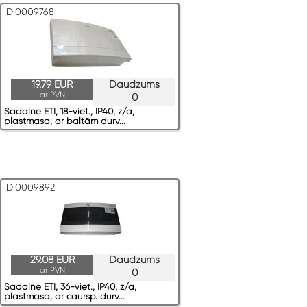
ID:0009768
19.79 EUR
Daudzums
ar PVN
0
Sadalne ETI, 18-viet., IP40, z/a,
plastmasa, ar baltām durv...
ID:0009892
29.08 EUR
Daudzums
ar PVN
0
Sadalne ETI, 36-viet., IP40, z/a,
plastmasa, ar caursp. durv...