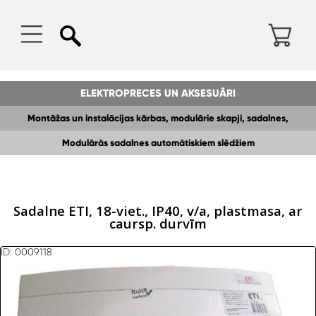
ELEKTROPRECES UN AKSESUĀRI
Montāžas un instalācijas kārbas, modulārie skapji, sadalnes,
Modulārās sadalnes automātiskiem slēdžiem
kopnes,DIN sliedes
Sadalne ETI, 18-viet., IP40, v/a, plastmasa, ar
caursp. durvīm
ID: 0009118