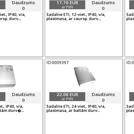
Daudzums
17.70 EUR
Daudzums
ar PVN
0
0
et., IP40, v/a,
Sadalne ETI, 12-viet., IP40, v/a,
Sada
rsp. durv...
plastmasa, ar caursp. durv...
plas
ID:0009397
ID:
Daudzums
22.06 EUR
Daudzums
ar PVN
0
0
t., IP40, v/a,
Sadalne ETI, 24-viet., IP40, v/a,
Sada
ltām durv�...
plastmasa, ar baltām durv...
plas