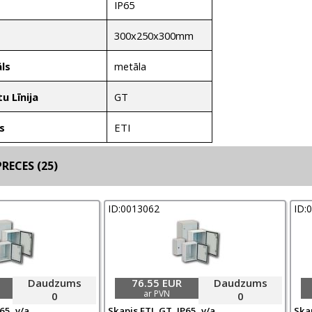
IP65
300x250x300mm
metāla
ls
GT
u Līnija
ETI
s
RECES (25)
ID:0013062
ID:
Daudzums
76.55 EUR
Daudzums
ar PVN
0
0
65, v/a,
Skapis ETI, GT, IP65, v/a,
Skap