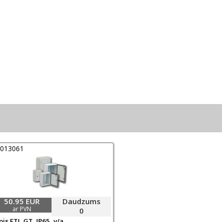
0013061
50.95 EUR
Daudzums
ar PVN
0
is ETI, GT, IP65, v/a,