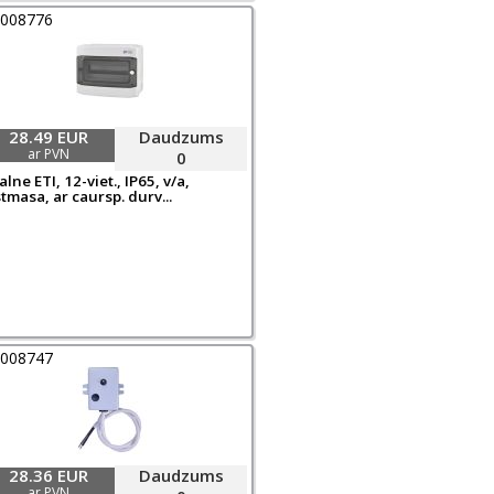
0008776
28.49 EUR
Daudzums
ar PVN
0
lne ETI, 12-viet., IP65, v/a,
tmasa, ar caursp. durv...
0008747
28.36 EUR
Daudzums
ar PVN