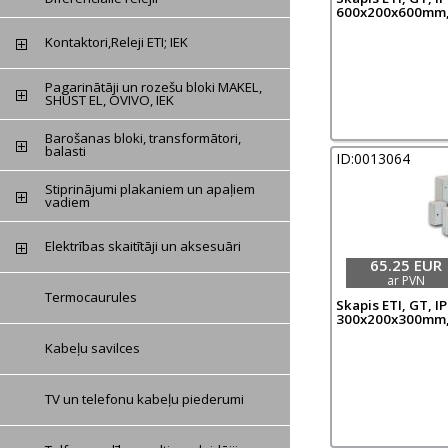
600x200x600mm,
Kontaktori,Releji ETI; IEK
Pagarinātāji un rozešu bloki MAKEL,
SHUST EL, OVIVO, IEK
Barošanas bloki, transformātori,
balasti
ID:0013064
Stiprinājumi plakaniem un apaļiem
vadiem
Elektrības skaitītāji un aksesuāri
65.25 EUR
ar PVN
Termocaurules
Skapis ETI, GT, IP
300x200x300mm,
Kabeļu savilces
TV un telefonu kabeļu piederumi