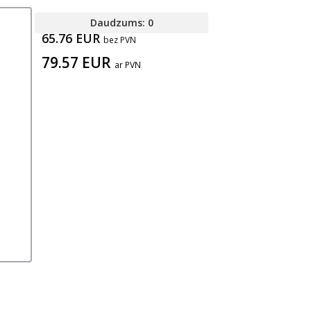
Daudzums: 0
65.76 EUR
bez PVN
79.57 EUR
ar PVN