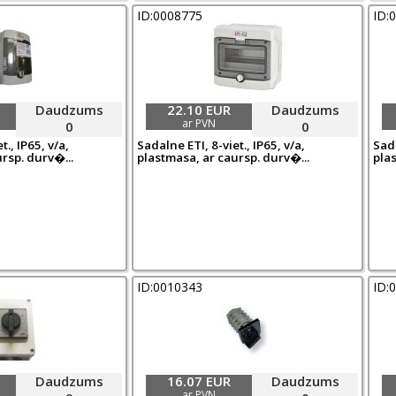
ID:0008775
ID:
Daudzums
22.10 EUR
Daudzums
ar PVN
0
0
t., IP65, v/a,
Sadalne ETI, 8-viet., IP65, v/a,
Sada
rsp. durv�...
plastmasa, ar caursp. durv�...
plas
ID:0010343
ID:
Daudzums
16.07 EUR
Daudzums
ar PVN