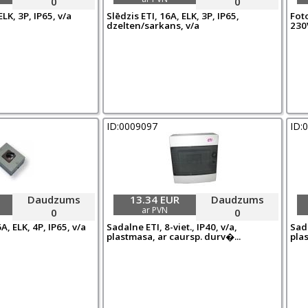
0
0
ELK, 3P, IP65, v/a
Slēdzis ETI, 16A, ELK, 3P, IP65,
Foto
dzelten/sarkans, v/a
230V
ID:0009097
ID:
Daudzums
13.34 EUR
Daudzums
ar PVN
0
0
A, ELK, 4P, IP65, v/a
Sadalne ETI, 8-viet., IP40, v/a,
Sada
plastmasa, ar caursp. durv�...
plas