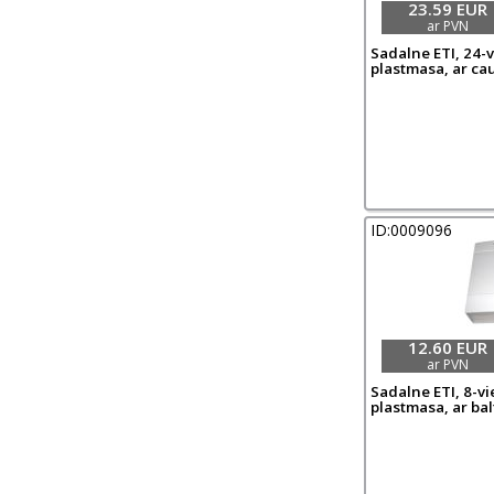
23.59 EUR
ar PVN
Sadalne ETI, 24-vi
plastmasa, ar cau
ID:0009096
12.60 EUR
ar PVN
Sadalne ETI, 8-vie
plastmasa, ar ba