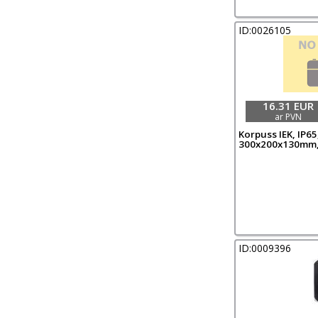
ID:0026105
16.31 EUR
ar PVN
Korpuss IEK, IP65,
300x200x130mm,
ID:0009396