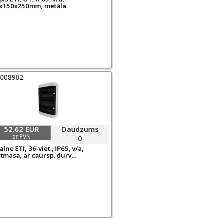
x150x250mm, metāla
0008902
52.62 EUR
Daudzums
ar PVN
0
lne ETI, 36-viet., IP65, v/a,
tmasa, ar caursp. durv...