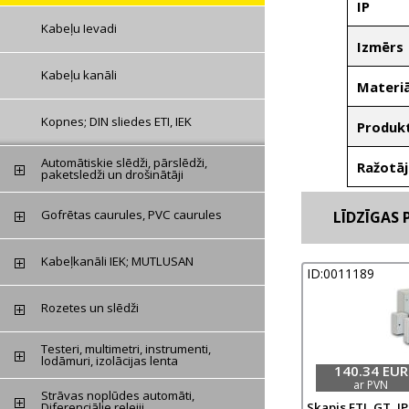
IP
Kabeļu Ievadi
Izmērs
Kabeļu kanāli
Materiā
Kopnes; DIN sliedes ETI, IEK
Produkt
Automātiskie slēdži, pārslēdži,
Ražotāj
paketsledži un drošinātāji
Gofrētas caurules, PVC caurules
LĪDZĪGAS P
Kabeļkanāli IEK; MUTLUSAN
ID:0011189
Rozetes un slēdži
Testeri, multimetri, instrumenti,
lodāmuri, izolācijas lenta
140.34 EUR
ar PVN
Strāvas noplūdes automāti,
Skapis ETI, GT, IP
Diferenciālie relejii