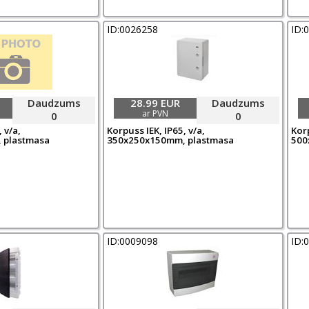
ID:0026258
ID:
Daudzums
28.99 EUR
Daudzums
ar PVN
0
0
 v/a,
Korpuss IEK, IP65, v/a,
Korp
 plastmasa
350x250x150mm, plastmasa
500
ID:0009098
ID: