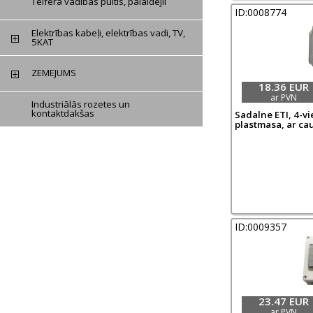
Telfera vadības pultis, palaidējii
ID:0008774
Elektrības kabeļi, elektrības vadi, TV,
5KAT
ZEMEJUMS
18.36 EUR
ar PVN
Industriālās rozetes un
kontaktdakšas
Sadalne ETI, 4-vie
plastmasa, ar cau
ID:0009357
23.47 EUR
ar PVN