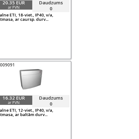
20.35 EUR
Daudzums
ar PVN
0
lne ETI, 18-viet., IP40, v/a,
tmasa, ar caursp. durv...
0009091
16.32 EUR
Daudzums
ar PVN
0
lne ETI, 12-viet., IP40, v/a,
tmasa, ar baltām durv...