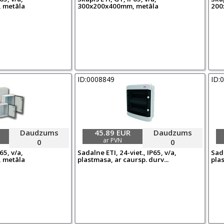
 metāla
300x200x400mm, metāla
200
ID:0008849
ID:
Daudzums
45.89 EUR
Daudzums
ar PVN
0
0
65, v/a,
Sadalne ETI, 24-viet., IP65, v/a,
Sada
 metāla
plastmasa, ar caursp. durv...
plas