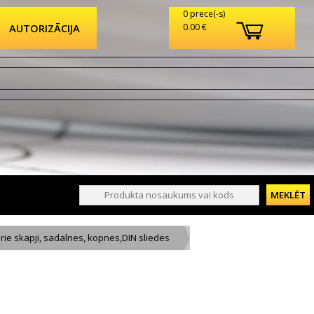
0 prece(-s)
AUTORIZĀCIJA
0.00 €
rie skapji, sadalnes, kopnes,DIN sliedes