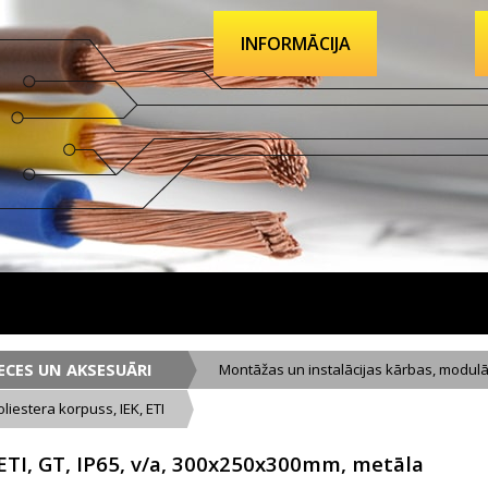
INFORMĀCIJA
ECES UN AKSESUĀRI
Montāžas un instalācijas kārbas, modulā
oliestera korpuss, IEK, ETI
ETI, GT, IP65, v/a, 300x250x300mm, metāla