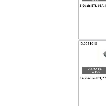
Slēdzis ETI, 63A, 
ID:0011018
20.92 EUR
ar PVN
Pārslēdzis ETI, 16