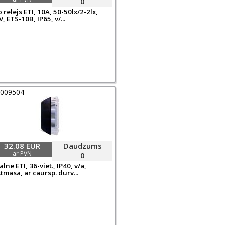
0
 relejs ETI, 10A, 50-50lx/2-2lx,
, ETS-10B, IP65, v/...
0009504
32.08 EUR
Daudzums
ar PVN
0
lne ETI, 36-viet., IP40, v/a,
tmasa, ar caursp. durv...