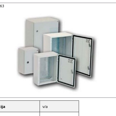
063
v/a
ija