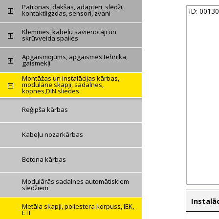
Patronas, dakšas, adapteri, slēdži,
ID: 0013
kontaktligzdas, sensori, zvani
Klemmes, kabeļu savienotāji un
skrūvveida spailes
Apgaismojums, apgaismes tehnika,
gaismekļi
Montāžas un instalācijas kārbas,
modulārie skapji, sadalnes,
kopnes,DIN sliedes
Reģipša kārbas
Kabeļu nozarkārbas
Betona kārbas
Modulārās sadalnes automātiskiem
slēdžiem
Instalāc
Metāla skapji, poliestera korpuss, IEK,
ETI