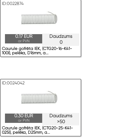
ID:0022874
0.17 EUR
Daudzums
ar PVN
0
Caurule gofrēta IEK, (CTG20-16-K41-
100I), pelēka, D16mm, a...
ID:0024042
0.30 EUR
Daudzums
ar PVN
>50
Caurule gofrēta IEK, (CTG20-25-K41-
025I), pelēka, D25mm, a...