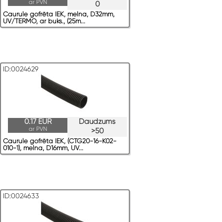
ar PVN
0
Caurule gofrēta IEK, melna, D32mm,
UV/TERMO, ar buks., (25m...
ID:0024629
0.17 EUR
Daudzums
ar PVN
>50
Caurule gofrēta IEK, (CTG20-16-K02-
010-1), melna, D16mm, UV...
ID:0024633