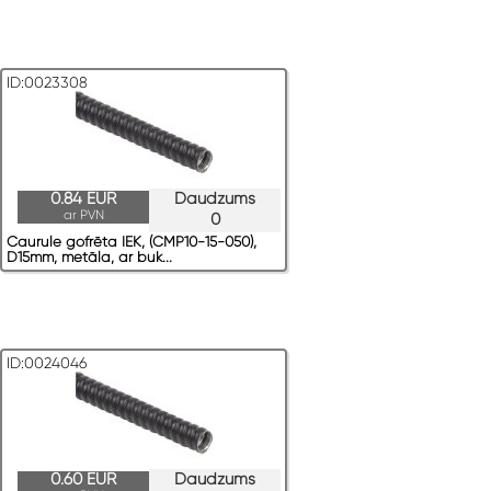
ID:0023308
0.84 EUR
Daudzums
ar PVN
0
Caurule gofrēta IEK, (CMP10-15-050),
D15mm, metāla, ar buk...
ID:0024046
0.60 EUR
Daudzums