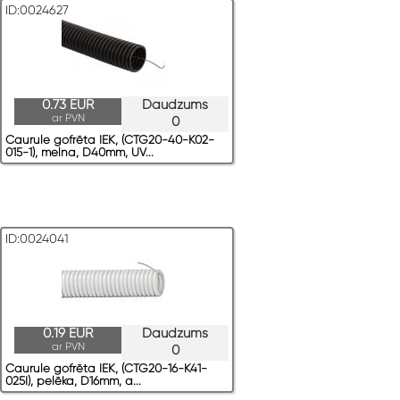
ID:0024627
0.73 EUR
Daudzums
ar PVN
0
Caurule gofrēta IEK, (CTG20-40-K02-
015-1), melna, D40mm, UV...
ID:0024041
0.19 EUR
Daudzums
ar PVN
0
Caurule gofrēta IEK, (CTG20-16-K41-
025I), pelēka, D16mm, a...