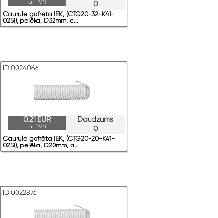
ar PVN
0
Caurule gofrēta IEK, (CTG20-32-K41-
025I), pelēka, D32mm, a...
ID:0024066
0.21 EUR
Daudzums
ar PVN
0
Caurule gofrēta IEK, (CTG20-20-K41-
025I), pelēka, D20mm, a...
ID:0022876