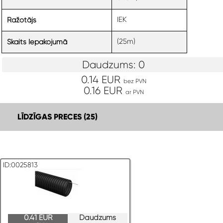
IEK
Ražotājs
(25m)
Skaits Iepakojumā
Daudzums: 0
0.14 EUR
bez PVN
0.16 EUR
ar PVN
LĪDZĪGAS PRECES (25)
ID:0025813
0.41 EUR
Daudzums