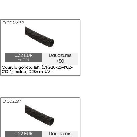
ID:0024632
0.32 EUR
Daudzums
ar PVN
>50
Caurule gofrēta IEK, (CTG20-25-K02-
010-1), melna, D25mm, UV...
ID:0022871
0.22 EUR
Daudzums