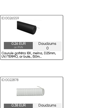
ID:0026559
0.26 EUR
Daudzums
ar PVN
0
Caurule gofrēta IEK, melna, D25mm,
UV/TERMO, ar buks., (50m...
ID:0022878
0.38 EUR
Daudzums