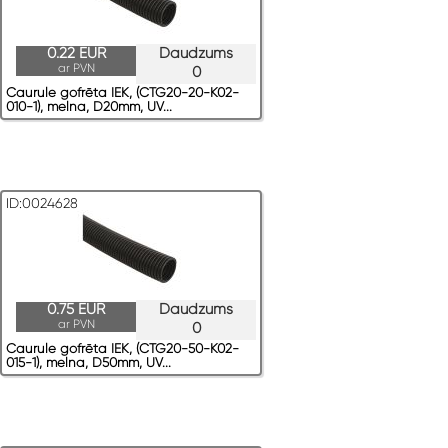
0.22 EUR
Daudzums
ar PVN
0
Caurule gofrēta IEK, (CTG20-20-K02-
010-1), melna, D20mm, UV...
ID:0024628
0.75 EUR
Daudzums
ar PVN
0
Caurule gofrēta IEK, (CTG20-50-K02-
015-1), melna, D50mm, UV...