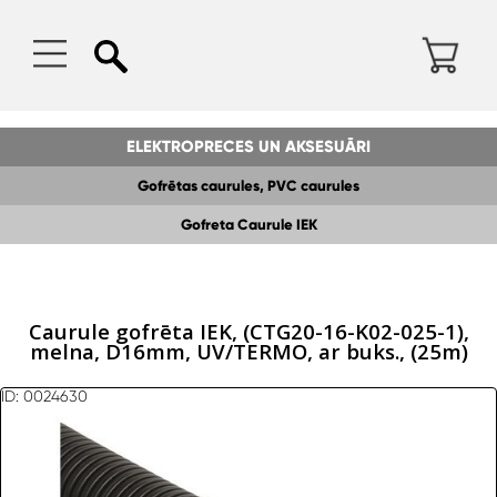
ELEKTROPRECES UN AKSESUĀRI
Gofrētas caurules, PVC caurules
Gofreta Caurule IEK
Caurule gofrēta IEK, (CTG20-16-K02-025-1),
melna, D16mm, UV/TERMO, ar buks., (25m)
ID: 0024630