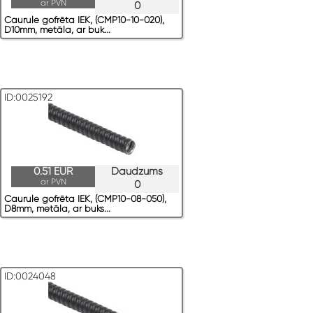
ar PVN
0
Caurule gofrēta IEK, (CMP10-10-020),
D10mm, metāla, ar buk...
ID:0025192
0.51 EUR
Daudzums
ar PVN
0
Caurule gofrēta IEK, (CMP10-08-050),
D8mm, metāla, ar buks...
ID:0024048