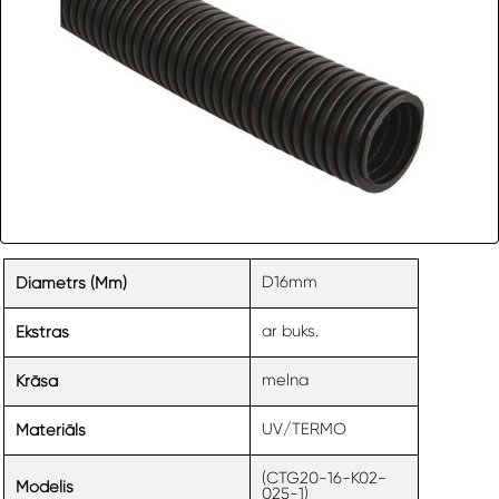
D16mm
Diametrs (mm)
ar buks.
Ekstras
melna
Krāsa
UV/TERMO
Materiāls
(CTG20-16-K02-
Modelis
025-1)