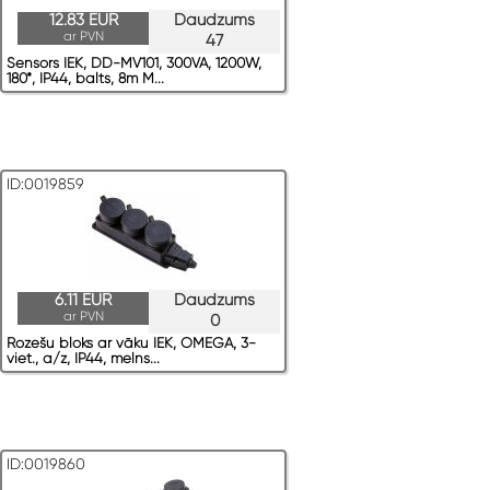
12.83 EUR
Daudzums
ar PVN
47
Sensors IEK, DD-MV101, 300VA, 1200W,
180*, IP44, balts, 8m M...
ID:0019859
6.11 EUR
Daudzums
ar PVN
0
Rozešu bloks ar vāku IEK, OMEGA, 3-
viet., a/z, IP44, melns...
ID:0019860