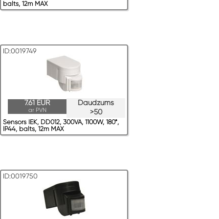
balts, 12m MAX
ID:0019749
7.61 EUR
Daudzums
ar PVN
>50
Sensors IEK, DD012, 300VA, 1100W, 180*,
IP44, balts, 12m MAX
ID:0019750