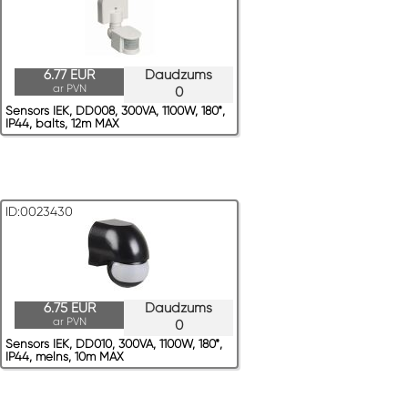
6.77 EUR
Daudzums
ar PVN
0
Sensors IEK, DD008, 300VA, 1100W, 180*,
IP44, balts, 12m MAX
ID:0023430
6.75 EUR
Daudzums
ar PVN
0
Sensors IEK, DD010, 300VA, 1100W, 180*,
IP44, melns, 10m MAX