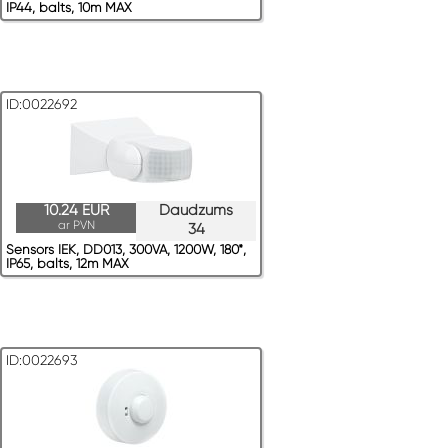
IP44, balts, 10m MAX
ID:0022692
10.24 EUR
Daudzums
ar PVN
34
Sensors IEK, DD013, 300VA, 1200W, 180*,
IP65, balts, 12m MAX
ID:0022693