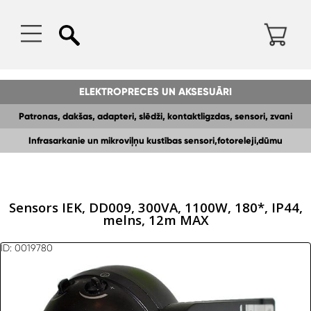
ELEKTROPRECES UN AKSESUĀRI
Patronas, dakšas, adapteri, slēdži, kontaktligzdas, sensori, zvani
Infrasarkanie un mikroviļņu kustības sensori,fotoreleji,dūmu
detektori
Sensors IEK, DD009, 300VA, 1100W, 180*, IP44,
melns, 12m MAX
ID: 0019780