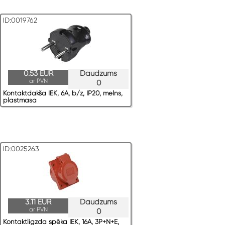
ID:0019762
0.53 EUR
Daudzums
ar PVN
0
Kontaktdakša IEK, 6A, b/z, IP20, melns,
plastmasa
ID:0025263
3.11 EUR
Daudzums
ar PVN
0
Kontaktligzda spēka IEK, 16A, 3P+N+E,