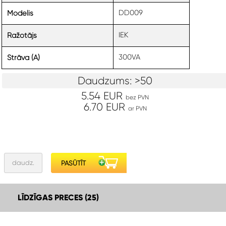
DD009
Modelis
IEK
Ražotājs
300VA
Strāva (A)
Daudzums: >50
5.54 EUR
bez PVN
6.70 EUR
ar PVN
LĪDZĪGAS PRECES (25)