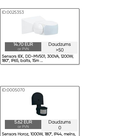
ID:0025353
14.70 EUR
Daudzums
ar PVN
>50
Sensors IEK, DD-MV501, 300VA, 1200W,
180*, IP65, balts, 15m ...
ID:0005070
5.62 EUR
Daudzums
ar PVN
0
Sensors Horoz, 1000W, 180*, IP44, melns,