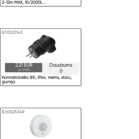
2-12m MAX, 10/2000L...
ID:0021143
2.21 EUR
Daudzums
ar PVN
0
Kontaktdakša IEK, IP44, melns, stūru,
gumija
ID:0025349