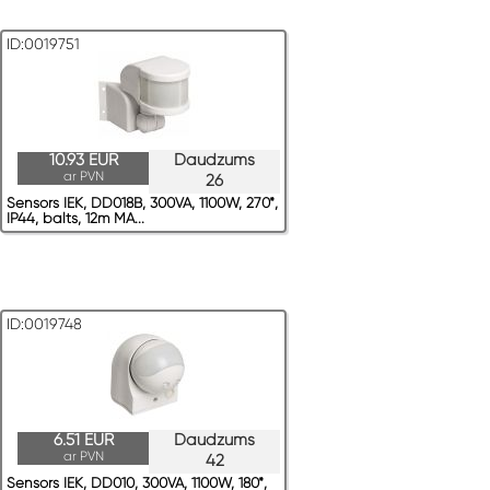
ID:0019751
10.93 EUR
Daudzums
ar PVN
26
Sensors IEK, DD018B, 300VA, 1100W, 270*,
IP44, balts, 12m MA...
ID:0019748
6.51 EUR
Daudzums
ar PVN
42
Sensors IEK, DD010, 300VA, 1100W, 180*,