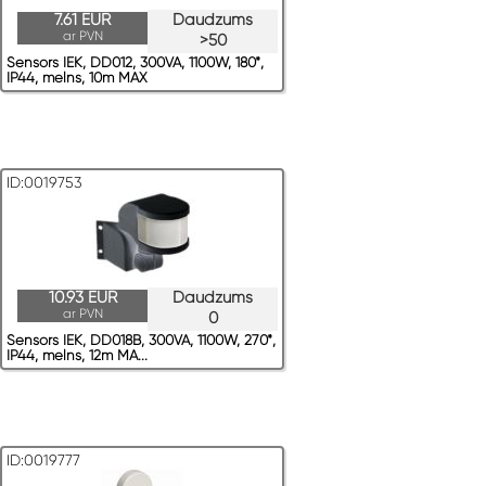
7.61 EUR
Daudzums
ar PVN
>50
Sensors IEK, DD012, 300VA, 1100W, 180*,
IP44, melns, 10m MAX
ID:0019753
10.93 EUR
Daudzums
ar PVN
0
Sensors IEK, DD018B, 300VA, 1100W, 270*,
IP44, melns, 12m MA...
ID:0019777