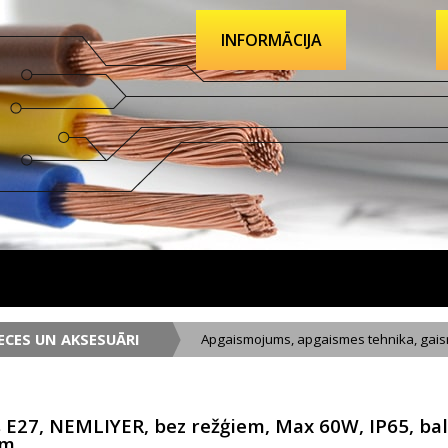
INFORMĀCIJA
ECES UN AKSESUĀRI
Apgaismojums, apgaismes tehnika, gais
s E27, NEMLIYER, bez režģiem, Max 60W, IP65, b
mm