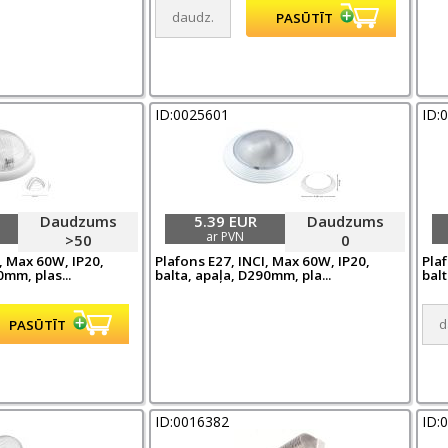
ID:0025601
ID:
Daudzums
5.39 EUR
Daudzums
ar PVN
>50
0
, Max 60W, IP20,
Plafons E27, INCI, Max 60W, IP20,
Pla
0mm, plas...
balta, apaļa, D290mm, pla...
balt
ID:0016382
ID: