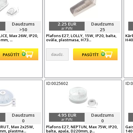
Daudzums
2.25 EUR
Daudzums
ar PVN
>50
25
LICE, Max 26W, IP20,
Plafons E27, LOLLY, 15W, IP20, balta,
Kārb
mm, ...
ovāla, plastmasa, H73...
H4
ID:0025602
ID:
Daudzums
4.95 EUR
Daudzums
ar PVN
0
0
MRUT, Max 2x25W,
Plafons E27, NEPTUN, Max 75W, IP20,
Gai
mm, plastma...
balta, apaļa, D220mm, p...
1401