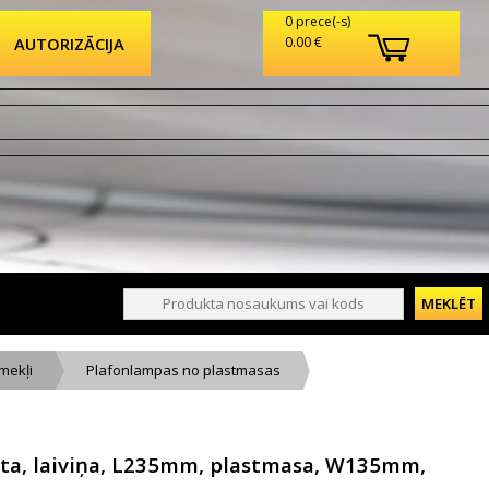
0 prece(-s)
AUTORIZĀCIJA
0.00 €
mekļi
Plafonlampas no plastmasas
alta, laiviņa, L235mm, plastmasa, W135mm,