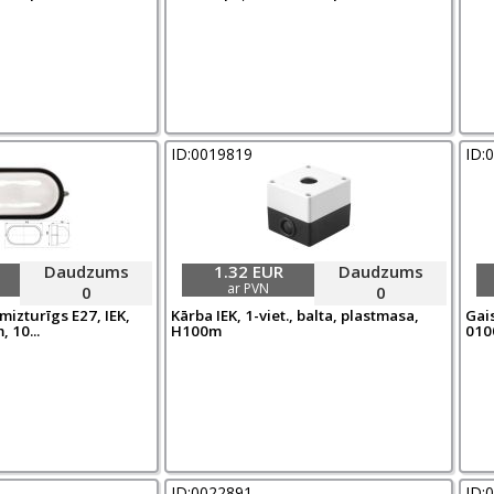
ID:0019819
ID:
Daudzums
1.32 EUR
Daudzums
ar PVN
0
0
izturīgs E27, IEK,
Kārba IEK, 1-viet., balta, plastmasa,
Gais
 10...
H100m
0100
ID:0022891
ID: