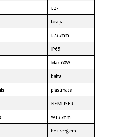
E27
laiviņa
L235mm
IP65
Max 60W
balta
plastmasa
ls
NEMLIYER
s
W135mm
s
bez režģiem