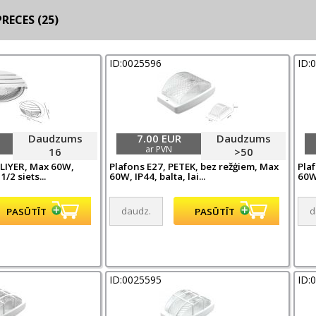
RECES (25)
ID:0025596
ID:
Daudzums
7.00 EUR
Daudzums
ar PVN
16
>50
LIYER, Max 60W,
Plafons E27, PETEK, bez režģiem, Max
Pla
1/2 siets...
60W, IP44, balta, lai...
60W,
ID:0025595
ID: