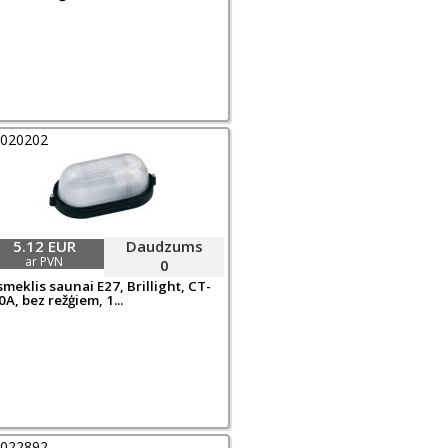
0020202
5.12 EUR
Daudzums
ar PVN
0
meklis saunai E27, Brillight, CT-
A, bez režģiem, 1...
0022892