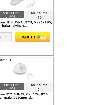
5.03 EUR
Daudzums
ar PVN
>50
fons, E14, AYNA USTU, Max 2x11W,
, balta, laiviņa, L...
0025591
3.05 EUR
Daudzums
ar PVN
0
fons E27, GUNES, Max 60W, IP20,
a, apaļa, D220mm, pl...