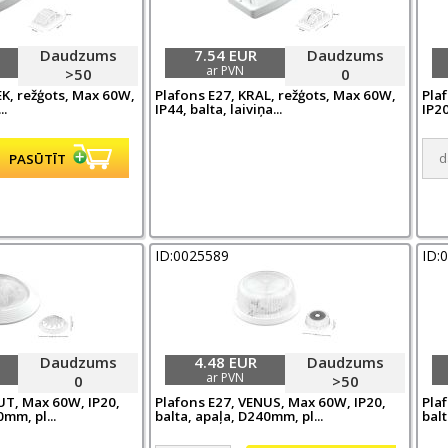
Daudzums
7.54 EUR
Daudzums
ar PVN
>50
0
EK, režģots, Max 60W,
Plafons E27, KRAL, režģots, Max 60W,
Pla
..
IP44, balta, laiviņa...
IP20
ID:0025589
ID:
Daudzums
4.48 EUR
Daudzums
ar PVN
0
>50
UT, Max 60W, IP20,
Plafons E27, VENUS, Max 60W, IP20,
Pla
mm, pl...
balta, apaļa, D240mm, pl...
balt