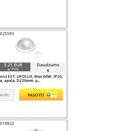
0025593
3.21 EUR
Daudzums
ar PVN
6
fons E27, UFOLUX, Max 60W, IP20,
a, apaļa, D220mm, p...
0019822