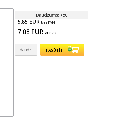
Daudzums: >50
5.85 EUR
bez PVN
7.08 EUR
ar PVN