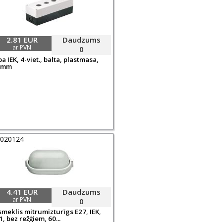
2.81 EUR
Daudzums
ar PVN
0
a IEK, 4-viet., balta, plastmasa,
0mm
0020124
4.41 EUR
Daudzums
ar PVN
0
smeklis mitrumizturīgs E27, IEK,
, bez režģiem, 60...