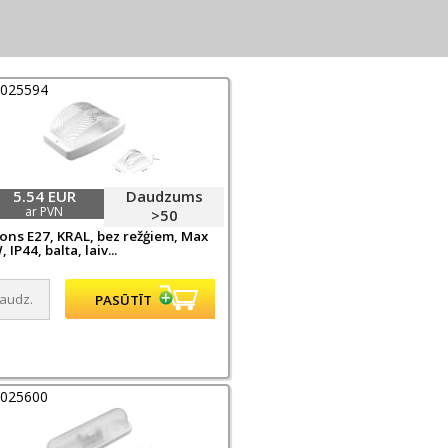
0025594
5.54 EUR
Daudzums
ar PVN
>50
fons E27, KRAL, bez režģiem, Max
 IP44, balta, laiv...
0025600