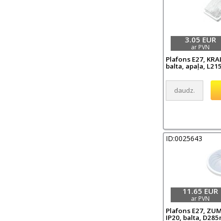
3.05 EUR
ar PVN
Plafons E27, KRA
balta, apaļa, L215
ID:0025643
11.65 EUR
ar PVN
Plafons E27, ZU
IP20, balta, D285