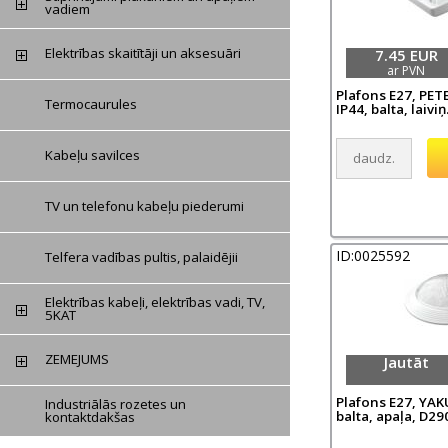
vadiem
Elektrības skaitītāji un aksesuāri
7.45 EUR
ar PVN
Plafons E27, PET
Termocaurules
IP44, balta, laiviņ.
Kabeļu savilces
TV un telefonu kabeļu piederumi
ID:0025592
Telfera vadības pultis, palaidējii
Elektrības kabeļi, elektrības vadi, TV,
5KAT
ZEMEJUMS
Jautāt
Plafons E27, YAK
Industriālās rozetes un
balta, apaļa, D290
kontaktdakšas