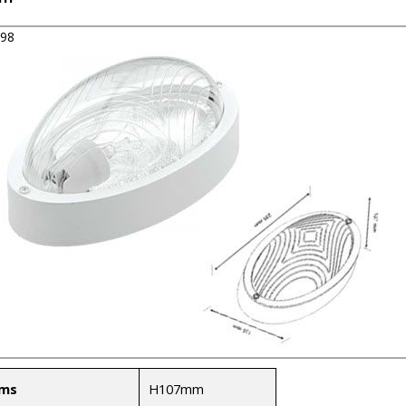
598
H107mm
ms