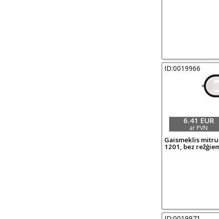
ID:0019966
6.41 EUR
ar PVN
Gaismeklis mitrum
1201, bez režģiem,
ID:0019971