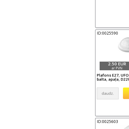
ID:0025590
2.50 EUR
ar PVN
Plafons E27, UFO
balta, apaļa, D22
ID:0025603