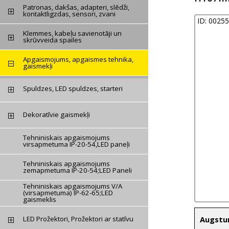
Patronas, dakšas, adapteri, slēdži,
kontaktligzdas, sensori, zvani
ID: 0025
Klemmes, kabeļu savienotāji un
skrūvveida spailes
Apgaismojums, apgaismes tehnika,
gaismekļi
Spuldzes, LED spuldzes, starteri
Dekoratīvie gaismekļi
Tehniniskais apgaismojums
virsapmetuma IP-20-54,LED paneļi
Tehniniskais apgaismojums
zemapmetuma IP-20-54;LED Paneli
Tehniniskais apgaismojums V/A
(virsapmetuma) IP-62-65;LED
gaismeklis
LED Prožektori, Prožektori ar statīvu
Augstu