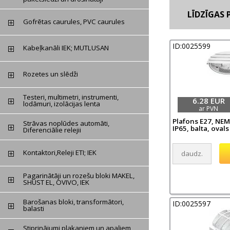
LĪDZĪGAS P
Gofrētas caurules, PVC caurules
ID:0025599
Kabeļkanāli IEK; MUTLUSAN
Rozetes un slēdži
Testeri, multimetri, instrumenti,
6.28 EUR
lodāmuri, izolācijas lenta
ar PVN
Plafons E27, NEM
Strāvas noplūdes automāti,
IP65, balta, ovals 
Diferenciālie relejii
Kontaktori,Releji ETI; IEK
Pagarinātāji un rozešu bloki MAKEL,
SHUST EL, OVIVO, IEK
Barošanas bloki, transformātori,
ID:0025597
balasti
Stiprinājumi plakaniem un apaļiem