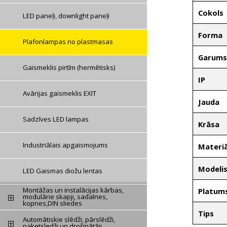
Cokols
LED paneļi, downlight paneļi
Forma
Plafonlampas no plastmasas
Garums
Gaismeklis pirtīm (hermētisks)
IP
Avārijas gaismeklis EXIT
Jauda
Sadzīves LED lampas
Krāsa
Industriālais apgaismojums
Materiā
Modeli
LED Gaismas diožu lentas
Montāžas un instalācijas kārbas,
Platum
modulārie skapji, sadalnes,
kopnes,DIN sliedes
Tips
Automātiskie slēdži, pārslēdži,
paketsledži un drošinātāji