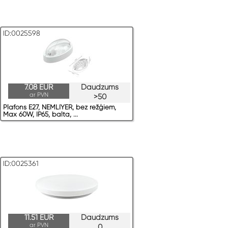
ID:0025598
7.08 EUR
Daudzums
ar PVN
>50
Plafons E27, NEMLIYER, bez režģiem,
Max 60W, IP65, balta, ...
ID:0025361
11.51 EUR
Daudzums
ar PVN
0