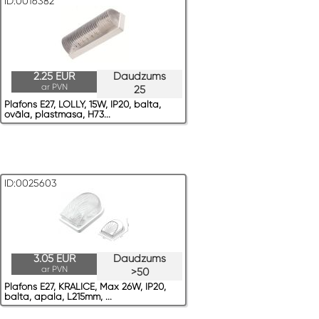
ID:0016382
2.25 EUR
Daudzums
ar PVN
25
Plafons E27, LOLLY, 15W, IP20, balta,
ovāla, plastmasa, H73...
ID:0025603
3.05 EUR
Daudzums
ar PVN
>50
Plafons E27, KRALICE, Max 26W, IP20,
balta, apaļa, L215mm, ...