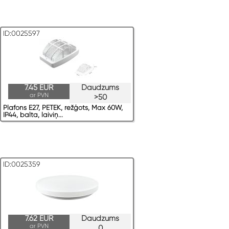
ID:0025597
7.45 EUR
Daudzums
ar PVN
>50
Plafons E27, PETEK, režģots, Max 60W,
IP44, balta, laiviņ...
ID:0025359
7.62 EUR
Daudzums
ar PVN
0