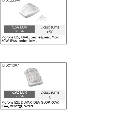
ID:0025594
5.54 EUR
Daudzums
ar PVN
>50
Plafons E27, KRAL, bez režģiem, Max
60W, IP44, balta, laiv...
ID:0011097
6.92 EUR
Daudzums
ar PVN
0
Plafons E27, DUVAR IDEA GLOP, 60W,
IP44, ar režģi, ovāla,...