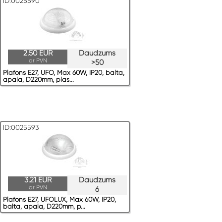
ID:0025590
2.50 EUR
Daudzums
ar PVN
>50
Plafons E27, UFO, Max 60W, IP20, balta,
apaļa, D220mm, plas...
ID:0025593
3.21 EUR
Daudzums
ar PVN
6
Plafons E27, UFOLUX, Max 60W, IP20,
balta, apaļa, D220mm, p...