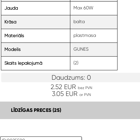
Max 60W
Jauda
balta
Krāsa
plastmasa
Materiāls
GUNES
Modelis
(2)
Skaits Iepakojumā
Daudzums: 0
2.52 EUR
bez PVN
3.05 EUR
ar PVN
LĪDZĪGAS PRECES (25)