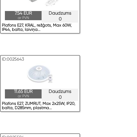
7.54 EUR
Daudzums
ar PVN
0
Plafons E27, KRAL, režģots, Max 60W,
IP44, balta, laiviņa...
ID:0025643
11.65 EUR
Daudzums
ar PVN
0
Plafons E27, ZUMRUT, Max 2x25W, IP20,
balta, D285mm, plastma...