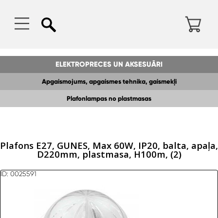
ELEKTROPRECES UN AKSESUĀRI
Apgaismojums, apgaismes tehnika, gaismekļi
Plafonlampas no plastmasas
Plafons E27, GUNES, Max 60W, IP20, balta, apaļa,
D220mm, plastmasa, H100m, (2)
ID: 0025591