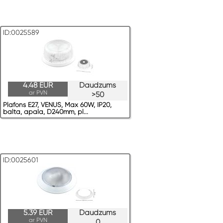
ID:0025589
4.48 EUR
Daudzums
ar PVN
>50
Plafons E27, VENUS, Max 60W, IP20,
balta, apaļa, D240mm, pl...
ID:0025601
5.39 EUR
Daudzums
ar PVN
0