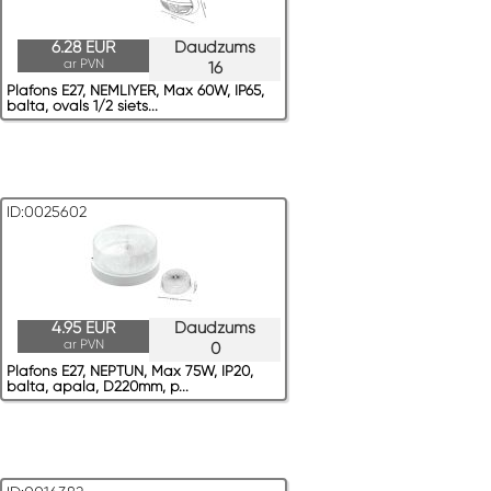
6.28 EUR
Daudzums
ar PVN
16
Plafons E27, NEMLIYER, Max 60W, IP65,
balta, ovals 1/2 siets...
ID:0025602
4.95 EUR
Daudzums
ar PVN
0
Plafons E27, NEPTUN, Max 75W, IP20,
balta, apaļa, D220mm, p...