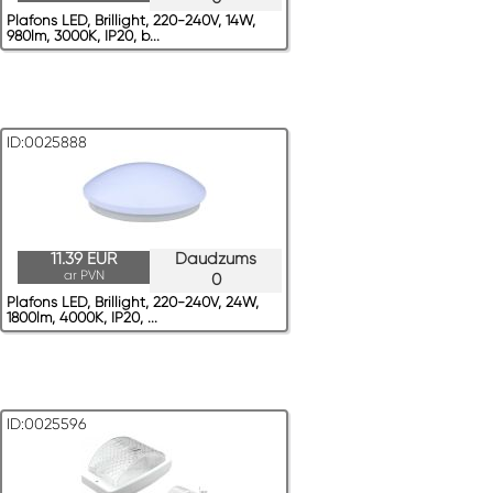
Plafons LED, Brillight, 220-240V, 14W,
980lm, 3000K, IP20, b...
ID:0025888
11.39 EUR
Daudzums
ar PVN
0
Plafons LED, Brillight, 220-240V, 24W,
1800lm, 4000K, IP20, ...
ID:0025596