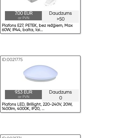
7.00 EUR
Daudzums
ar PVN
>50
Plafons E27, PETEK, bez režģiem, Max
60W, IP44, balta, lai...
ID:0021775
9.53 EUR
Daudzums
ar PVN
0
Plafons LED, Brillight, 220-240V, 20W,
1400lm, 4000K, IP20, ...