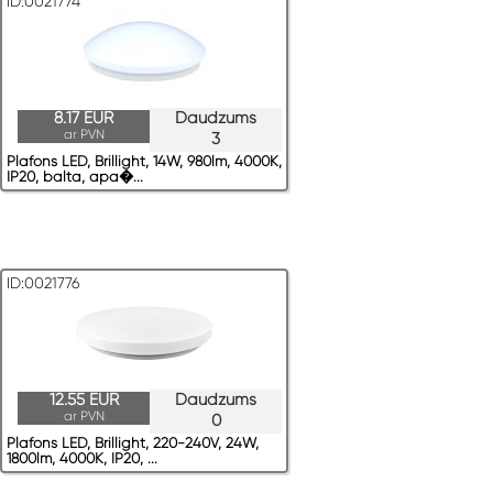
ID:0021774
8.17 EUR
Daudzums
ar PVN
3
Plafons LED, Brillight, 14W, 980lm, 4000K,
IP20, balta, apa�...
ID:0021776
12.55 EUR
Daudzums
ar PVN
0
Plafons LED, Brillight, 220-240V, 24W,
1800lm, 4000K, IP20, ...