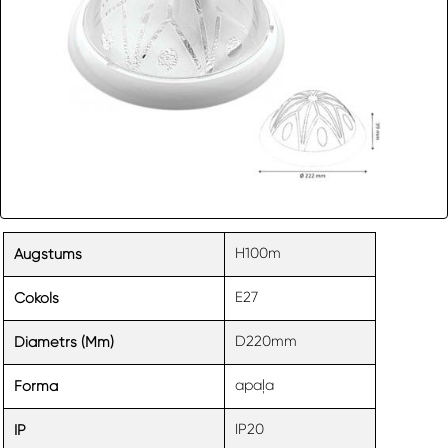
H100m
Augstums
E27
Cokols
D220mm
Diametrs (mm)
apaļa
Forma
IP20
IP