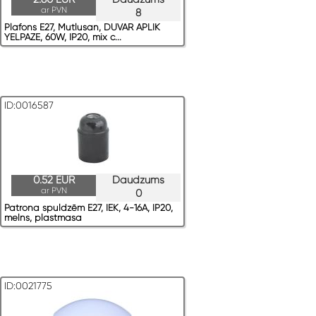
ar PVN
8
Plafons E27, Mutlusan, DUVAR APLIK
YELPAZE, 60W, IP20, mix c...
ID:0016587
0.52 EUR
Daudzums
ar PVN
0
Patrona spuldzēm E27, IEK, 4-16A, IP20,
melns, plastmasa
ID:0021775