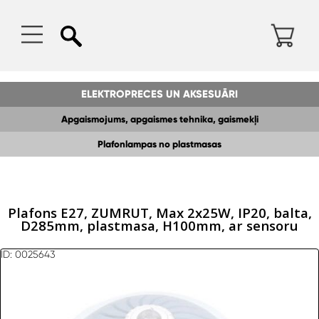
ELEKTROPRECES UN AKSESUĀRI
Apgaismojums, apgaismes tehnika, gaismekļi
Plafonlampas no plastmasas
Plafons E27, ZUMRUT, Max 2x25W, IP20, balta,
D285mm, plastmasa, H100mm, ar sensoru
ID: 0025643