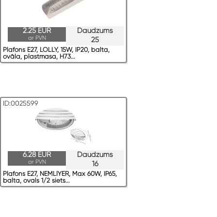
2.25 EUR
Daudzums
ar PVN
25
Plafons E27, LOLLY, 15W, IP20, balta,
ovāla, plastmasa, H73...
ID:0025599
6.28 EUR
Daudzums
ar PVN
16
Plafons E27, NEMLIYER, Max 60W, IP65,
balta, ovals 1/2 siets...