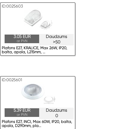
ID:0025603
3.05 EUR
Daudzums
ar PVN
>50
Plafons E27, KRALICE, Max 26W, IP20,
balta, apaļa, L215mm, ...
ID:0025601
5.39 EUR
Daudzums
ar PVN
0
Plafons E27, INCI, Max 60W, IP20, balta,
apaļa, D290mm, pla...