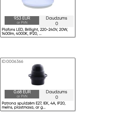
9.53 EUR
Daudzums
ar PVN
0
Plafons LED, Brillight, 220-240V, 20W,
1400lm, 4000K, IP20, ...
ID:0006366
0.68 EUR
Daudzums
ar PVN
0
Patrona spuldzēm E27, IEK, 4A, IP20,
melns, plastmasa, ar g...