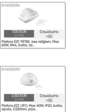
ID:0025596
7.00 EUR
Daudzums
ar PVN
>50
Plafons E27, PETEK, bez režģiem, Max
60W, IP44, balta, lai...
ID:0025590
2.50 EUR
Daudzums
ar PVN
>50
Plafons E27, UFO, Max 60W, IP20, balta,
apaļa, D220mm, plas...