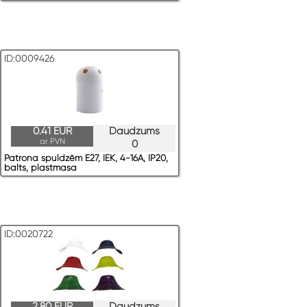
ID:0009426
0.41 EUR
Daudzums
ar PVN
0
Patrona spuldzēm E27, IEK, 4-16A, IP20,
balts, plastmasa
ID:0020722
2.80 EUR
Daudzums