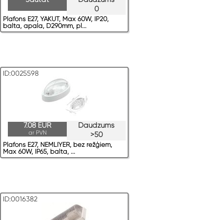
0
Plafons E27, YAKUT, Max 60W, IP20,
balta, apaļa, D290mm, pl...
ID:0025598
7.08 EUR
Daudzums
ar PVN
>50
Plafons E27, NEMLIYER, bez režģiem,
Max 60W, IP65, balta, ...
ID:0016382