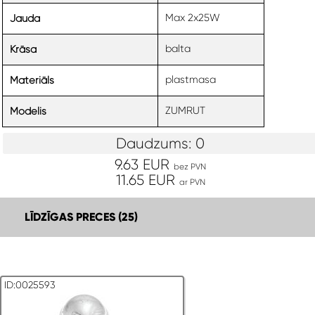
Max 2x25W
Jauda
balta
Krāsa
plastmasa
Materiāls
ZUMRUT
Modelis
Daudzums: 0
9.63 EUR
bez PVN
11.65 EUR
ar PVN
LĪDZĪGAS PRECES (25)
ID:0025593