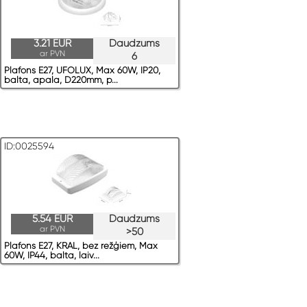
3.21 EUR
Daudzums
ar PVN
6
Plafons E27, UFOLUX, Max 60W, IP20,
balta, apaļa, D220mm, p...
ID:0025594
5.54 EUR
Daudzums
ar PVN
>50
Plafons E27, KRAL, bez režģiem, Max
60W, IP44, balta, laiv...