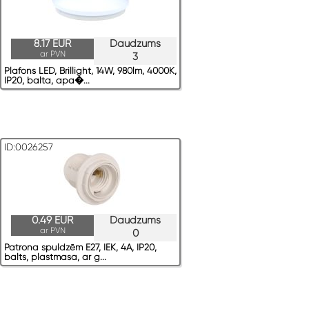
8.17 EUR
Daudzums
ar PVN
3
Plafons LED, Brillight, 14W, 980lm, 4000K,
IP20, balta, apa�...
ID:0026257
0.49 EUR
Daudzums
ar PVN
0
Patrona spuldzēm E27, IEK, 4A, IP20,
balts, plastmasa, ar g...