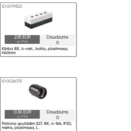
ID:0019822
2.81 EUR
Daudzums
ar PVN
0
Kārba IEK, 4-viet., balta, plastmasa,
H40mm
ID:0026315
0.36 EUR
Daudzums
ar PVN
0
Patrona spuldzēm E27, IEK, 4-16A, IP20,
melns, plastmasa, (...