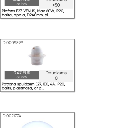
ar PVN
>50
Plafons E27, VENUS, Max 60W, IP20,
balta, apaļa, D240mm, pl...
ID:0009899
0.47 EUR
Daudzums
ar PVN
0
Patrona spuldzēm E27, IEK, 4A, IP20,
balts, plastmasa, ar g...
ID:0021774