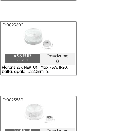
ID:0025602
4.95 EUR
Daudzums
ar PVN
0
Plafons E27, NEPTUN, Max 75W, IP20,
balta, apaļa, D220mm, p...
ID:0025589
4.48 EUR
Daudzums