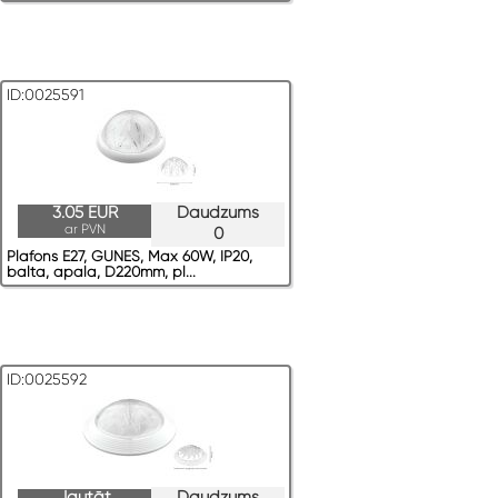
ID:0025591
3.05 EUR
Daudzums
ar PVN
0
Plafons E27, GUNES, Max 60W, IP20,
balta, apaļa, D220mm, pl...
ID:0025592
Jautāt
Daudzums