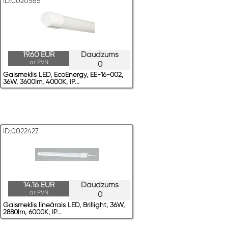
ID:0020565
19.60 EUR
Daudzums
ar PVN
0
Gaismeklis LED, EcoEnergy, EE-16-002,
36W, 3600lm, 4000K, IP...
ID:0022427
14.16 EUR
Daudzums
ar PVN
0
Gaismeklis lineārais LED, Brillight, 36W,
2880lm, 6000K, IP...