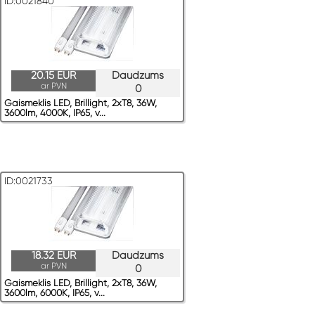
ID:0021840
20.15 EUR
Daudzums
ar PVN
0
Gaismeklis LED, Brillight, 2xT8, 36W,
3600lm, 4000K, IP65, v...
ID:0021733
18.32 EUR
Daudzums
ar PVN
0
Gaismeklis LED, Brillight, 2xT8, 36W,
3600lm, 6000K, IP65, v...