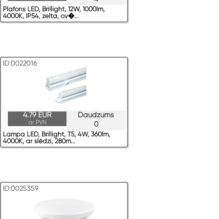
Plafons LED, Brillight, 12W, 1000lm,
4000K, IP54, zelta, ov�...
ID:0022016
4.79 EUR
Daudzums
ar PVN
0
Lampa LED, Brillight, T5, 4W, 360lm,
4000K, ar slēdzi, 280m...
ID:0025359