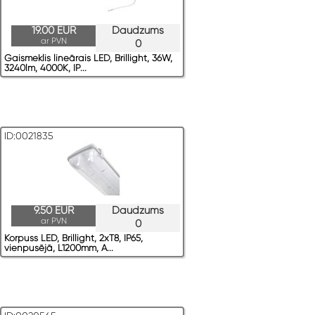
19.00 EUR
Daudzums
ar PVN
0
Gaismeklis lineārais LED, Brillight, 36W,
3240lm, 4000K, IP...
ID:0021835
9.50 EUR
Daudzums
ar PVN
0
Korpuss LED, Brillight, 2xT8, IP65,
vienpusējā, L1200mm, A...