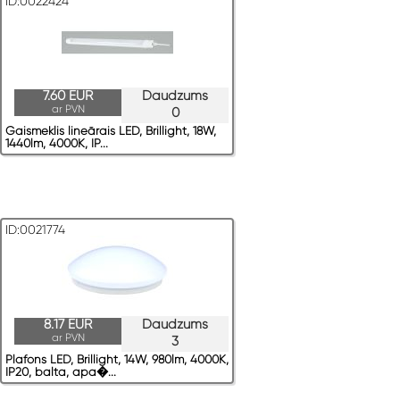
ID:0022424
7.60 EUR
Daudzums
ar PVN
0
Gaismeklis lineārais LED, Brillight, 18W,
1440lm, 4000K, IP...
ID:0021774
8.17 EUR
Daudzums
ar PVN
3
Plafons LED, Brillight, 14W, 980lm, 4000K,
IP20, balta, apa�...