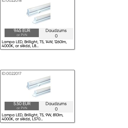
ID:0022018
9.45 EUR
Daudzums
ar PVN
0
Lampa LED, Brillight, T5, 14W, 1260lm,
4000K, ar slēdzi, L8...
ID:0022017
5.50 EUR
Daudzums
ar PVN
0
Lampa LED, Brillight, T5, 9W, 810lm,
4000K, ar slēdzi, L570...