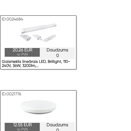
ID:0024684
20.26 EUR
Daudzums
ar PVN
0
Gaismeklis lineārais LED, Brillight, 110-
240V, 36W, 3200lm,...
ID:0021776
12.55 EUR
Daudzums
ar PVN
0