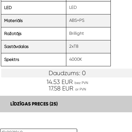
LED
LED
ABS+PS
Materiāls
Brillight
Ražotājs
2xT8
Sastāvdaļas
4000K
Spektrs
Daudzums: 0
14.53 EUR
bez PVN
17.58 EUR
ar PVN
LĪDZĪGAS PRECES (25)