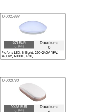
ID:0025889
9.71 EUR
Daudzums
ar PVN
0
Plafons LED, Brillight, 220-240V, 18W,
1400lm, 4000K, IP20, ...
ID:0021780
10.26 EUR
Daudzums
ar PVN
4