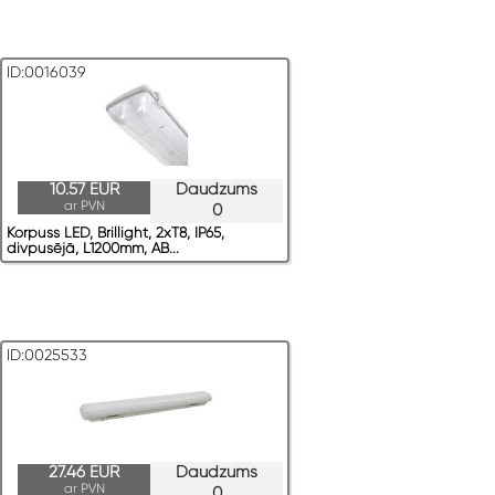
ID:0016039
10.57 EUR
Daudzums
ar PVN
0
Korpuss LED, Brillight, 2xT8, IP65,
divpusējā, L1200mm, AB...
ID:0025533
27.46 EUR
Daudzums
ar PVN
0