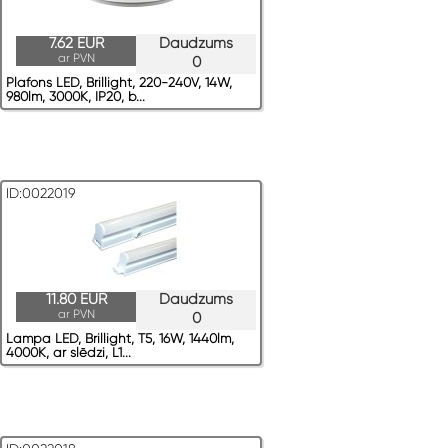
7.62 EUR
Daudzums
ar PVN
0
Plafons LED, Brillight, 220-240V, 14W,
980lm, 3000K, IP20, b...
ID:0022019
11.80 EUR
Daudzums
ar PVN
0
Lampa LED, Brillight, T5, 16W, 1440lm,
4000K, ar slēdzi, L1...