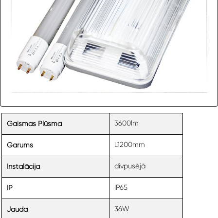
3600lm
Gaismas Plūsma
L1200mm
Garums
divpusējā
Instalācija
IP65
IP
36W
Jauda