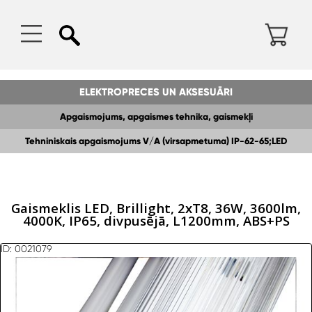
ELEKTROPRECES UN AKSESUĀRI
Apgaismojums, apgaismes tehnika, gaismekļi
Tehniniskais apgaismojums V/A (virsapmetuma) IP-62-65;LED
gaismeklis
Gaismeklis LED, Brillight, 2xT8, 36W, 3600lm,
4000K, IP65, divpusējā, L1200mm, ABS+PS
ID: 0021079