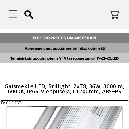
ELEKTROPRECES UN AKSESUĀRI
Apgaismojums, apgaismes tehnika, gaismekļi
Tehniniskais apgaismojums V/A (virsapmetuma) IP-62-65;LED
gaismeklis
Gaismeklis LED, Brillight, 2xT8, 36W, 3600lm,
6000K, IP65, vienpusējā, L1200mm, ABS+PS
ID: 0021733