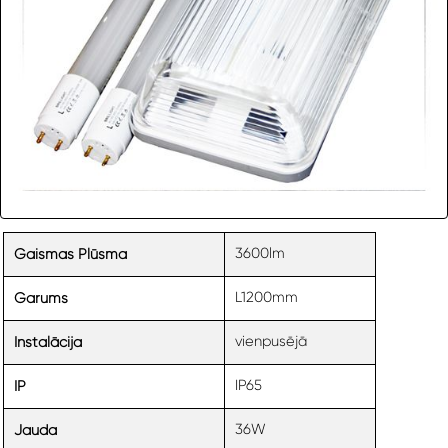
3600lm
Gaismas Plūsma
L1200mm
Garums
vienpusējā
Instalācija
IP65
IP
36W
Jauda