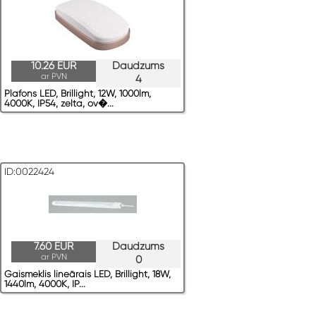
10.26 EUR
Daudzums
ar PVN
4
Plafons LED, Brillight, 12W, 1000lm,
4000K, IP54, zelta, ov�...
ID:0022424
7.60 EUR
Daudzums
ar PVN
0
Gaismeklis lineārais LED, Brillight, 18W,
1440lm, 4000K, IP...