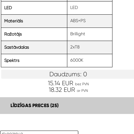
LED
LED
ABS+PS
Materiāls
Brillight
Ražotājs
2xT8
Sastāvdaļas
6000K
Spektrs
Daudzums: 0
15.14 EUR
bez PVN
18.32 EUR
ar PVN
LĪDZĪGAS PRECES (25)