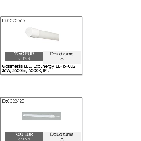
ID:0020565
19.60 EUR
Daudzums
ar PVN
0
Gaismeklis LED, EcoEnergy, EE-16-002,
36W, 3600lm, 4000K, IP...
ID:0022425
7.60 EUR
Daudzums
ar PVN
0