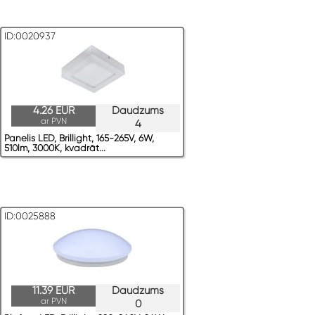
ID:0020937
4.26 EUR
Daudzums
ar PVN
4
Panelis LED, Brillight, 165-265V, 6W,
510lm, 3000K, kvadrāt...
ID:0025888
11.39 EUR
Daudzums
ar PVN
0