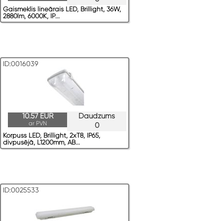
Gaismeklis lineārais LED, Brillight, 36W,
2880lm, 6000K, IP...
ID:0016039
10.57 EUR
Daudzums
ar PVN
0
Korpuss LED, Brillight, 2xT8, IP65,
divpusējā, L1200mm, AB...
ID:0025533