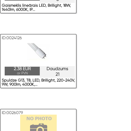
Gaismeklis lineārais LED, Brillight, 18W,
1440lm, 6000K, IP...
ID:0024126
2.38 EUR
Daudzums
ar PVN
21
Spuldze G13, T8, LED, Brillight, 220-240V,
9W, 900lm, 4000K,...
ID:0026079