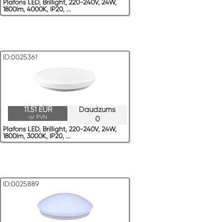
Plafons LED, Brillight, 220-240V, 24W,
1800lm, 4000K, IP20, ...
ID:0025361
11.51 EUR
Daudzums
ar PVN
0
Plafons LED, Brillight, 220-240V, 24W,
1800lm, 3000K, IP20, ...
ID:0025889