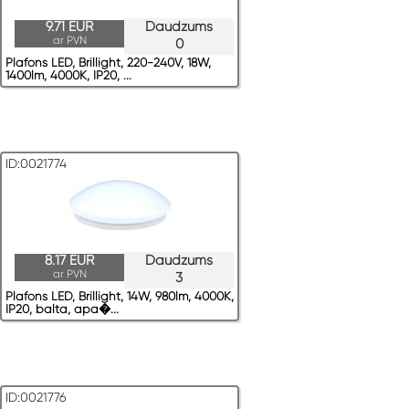
9.71 EUR
Daudzums
ar PVN
0
Plafons LED, Brillight, 220-240V, 18W,
1400lm, 4000K, IP20, ...
ID:0021774
8.17 EUR
Daudzums
ar PVN
3
Plafons LED, Brillight, 14W, 980lm, 4000K,
IP20, balta, apa�...
ID:0021776