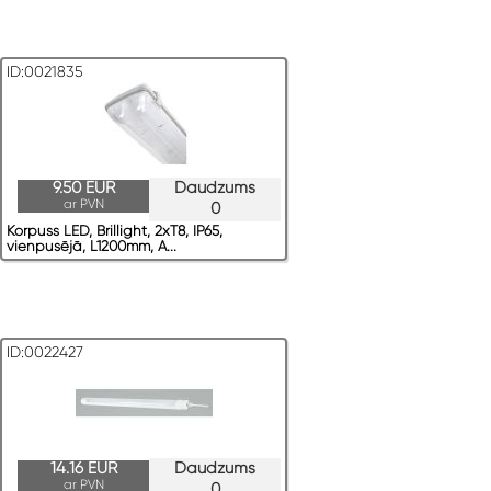
ID:0021835
9.50 EUR
Daudzums
ar PVN
0
Korpuss LED, Brillight, 2xT8, IP65,
vienpusējā, L1200mm, A...
ID:0022427
14.16 EUR
Daudzums
ar PVN
0