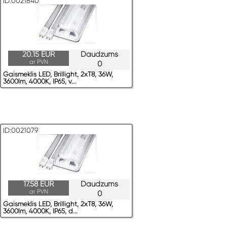
ID:0021840
20.15 EUR
Daudzums
ar PVN
0
Gaismeklis LED, Brillight, 2xT8, 36W,
3600lm, 4000K, IP65, v...
ID:0021079
17.58 EUR
Daudzums
ar PVN
0
Gaismeklis LED, Brillight, 2xT8, 36W,
3600lm, 4000K, IP65, d...