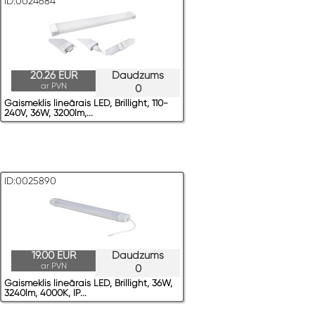
ID:0024684
20.26 EUR
Daudzums
ar PVN
0
Gaismeklis lineārais LED, Brillight, 110-
240V, 36W, 3200lm,...
ID:0025890
19.00 EUR
Daudzums
ar PVN
0
Gaismeklis lineārais LED, Brillight, 36W,
3240lm, 4000K, IP...