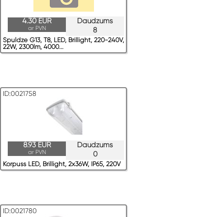
4.30 EUR
Daudzums
ar PVN
8
Spuldze G13, T8, LED, Brillight, 220-240V,
22W, 2300lm, 4000...
ID:0021758
8.93 EUR
Daudzums
ar PVN
0
Korpuss LED, Brillight, 2x36W, IP65, 220V
ID:0021780